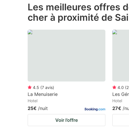
Les meilleures offres 
the
th
cher à proximité de Sa
question
qu
mark
m
key
k
to
to
get
ge
the
th
keyboard
k
shortcuts
sh
for
fo
4.5
(
7
avis
)
4.0
(
2
changing
c
La Menuiserie
Les Gé
Hotel
Hotel
dates.
da
25€
/nuit
27€
/nu
Voir l’offre