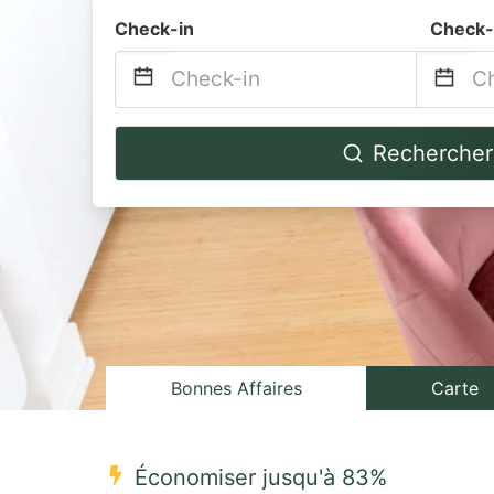
Check-in
Check-
Navigate
Na
Rechercher
forward
b
to
to
interact
in
with
wi
the
th
calendar
ca
and
a
select
se
Bonnes Affaires
Carte
a
a
date.
da
Économiser jusqu'à 83%
Press
Pr