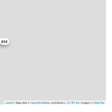
81€
Leaflet
| Map data ©
OpenStreetMap
contributors,
CC-BY-SA
, Imagery ©
MapTiler