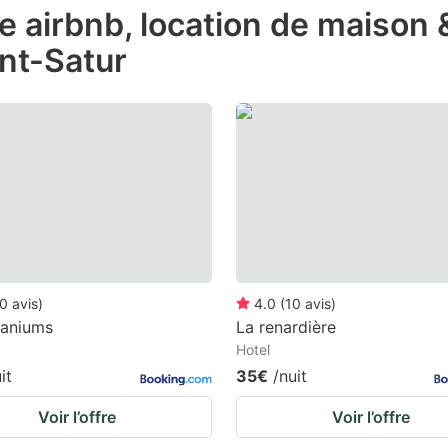
de airbnb, location de maison
e
int-Satur
estion
ark
ey
t
e
eyboard
ortcuts
r
0
avis
)
4.0
(
10
avis
)
hanging
raniums
La renardière
Hotel
tes.
it
35€
/nuit
Voir l’offre
Voir l’offre