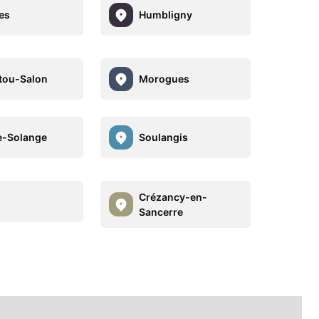
es
Humbligny
tou-Salon
Morogues
e-Solange
Soulangis
Crézancy-en-
Sancerre