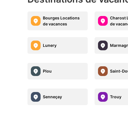
Bourges Locations
Charost 
de vacances
de vacan
Lunery
Marmag
Plou
Saint-Do
Senneçay
Trouy