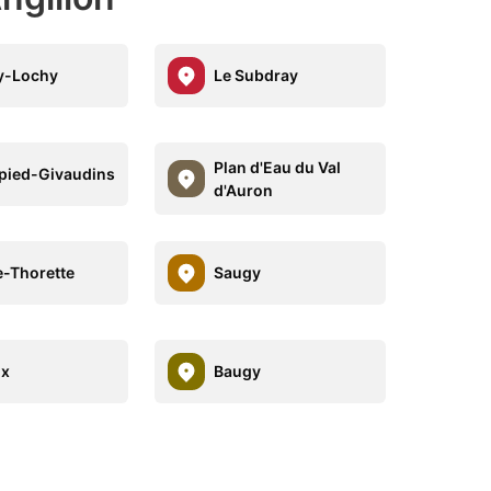
y-Lochy
Le Subdray
Plan d'Eau du Val
pied-Givaudins
d'Auron
e-Thorette
Saugy
ix
Baugy