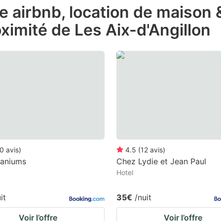
de airbnb, location de maison
e
ximité de Les Aix-d'Angillon
estion
ark
ey
t
e
eyboard
ortcuts
r
0
avis
)
4.5
(
12
avis
)
hanging
raniums
Chez Lydie et Jean Paul
Hotel
tes.
it
35€
/nuit
Voir l’offre
Voir l’offre