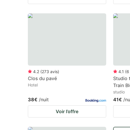
4.2
(
273
avis
)
4.1
(
6
Clos du pavé
Studio 
Hotel
Train B
studio
38€
/nuit
41€
/nu
Voir l’offre