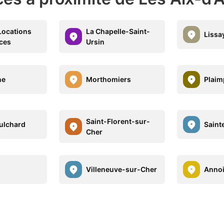
Locations
La Chapelle-Saint-
Lissa
ces
Ursin
ne
Morthomiers
Plaim
Saint-Florent-sur-
ulchard
Saint
Cher
Villeneuve-sur-Cher
Anno