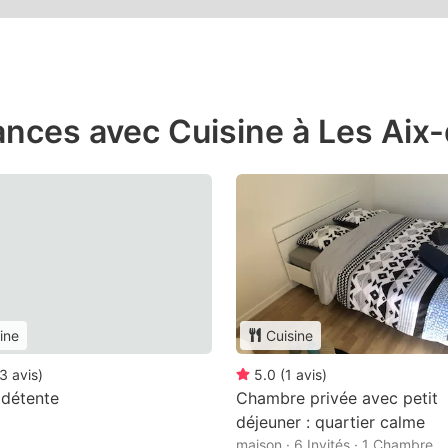
nces avec Cuisine à Les Aix-
ine
Cuisine
3
avis
)
5.0
(
1
avis
)
 détente
Chambre privée avec petit
déjeuner : quartier calme
maison · 6 Invités · 1 Chambre