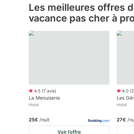
Les meilleures offres 
the
th
vacance pas cher à pro
question
qu
mark
m
key
k
to
to
get
ge
the
th
keyboard
k
shortcuts
sh
for
fo
4.5
(
7
avis
)
4.0
(
2
changing
c
La Menuiserie
Les Gé
Hotel
Hotel
dates.
da
25€
/nuit
27€
/nu
Voir l’offre