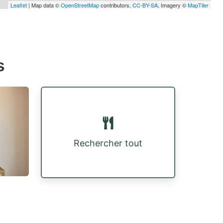
Leaflet
| Map data ©
OpenStreetMap
contributors,
CC-BY-SA
, Imagery ©
MapTiler
s
Rechercher tout