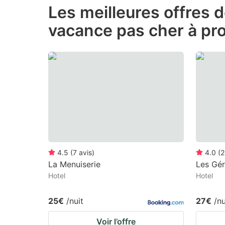
Les meilleures offres 
the
th
vacance pas cher à pr
question
qu
mark
m
key
k
to
to
get
ge
the
th
keyboard
k
shortcuts
sh
for
fo
4.5
(
7
avis
)
4.0
(
2
changing
c
La Menuiserie
Les Gé
Hotel
Hotel
dates.
da
25€
/nuit
27€
/nu
Voir l’offre