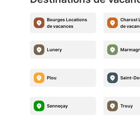
Bourges Locations
Charost 
de vacances
de vacan
Lunery
Marmag
Plou
Saint-Do
Senneçay
Trouy