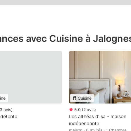
ances avec Cuisine à Jalogne
ine
Cuisine
3
avis
)
5.0
(
2
avis
)
 détente
Les althéas d'Isa - maison
indépendante
maison · 6 Invités · 1 Chambre