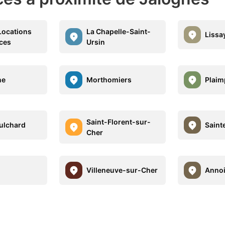
Locations
La Chapelle-Saint-
Lissa
ces
Ursin
ne
Morthomiers
Plaim
Saint-Florent-sur-
ulchard
Saint
Cher
Villeneuve-sur-Cher
Anno