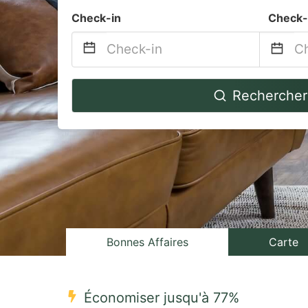
Check-in
Check-
Navigate
Na
Rechercher
forward
b
to
to
interact
in
with
wi
the
th
calendar
ca
and
a
select
se
Bonnes Affaires
Carte
a
a
date.
da
Économiser jusqu'à 77%
Press
Pr