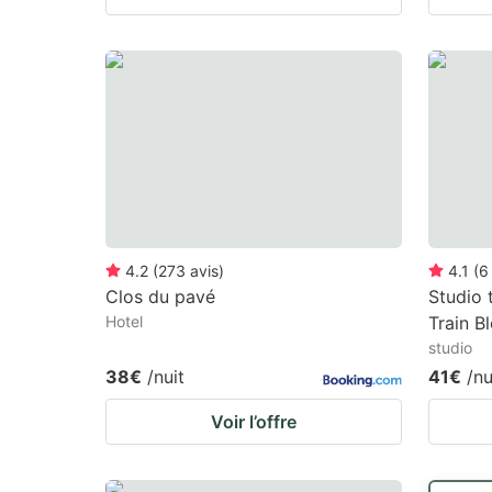
4.2
(
273
avis
)
4.1
(
6
Clos du pavé
Studio 
Hotel
Train B
studio
38€
/nuit
41€
/nu
Voir l’offre