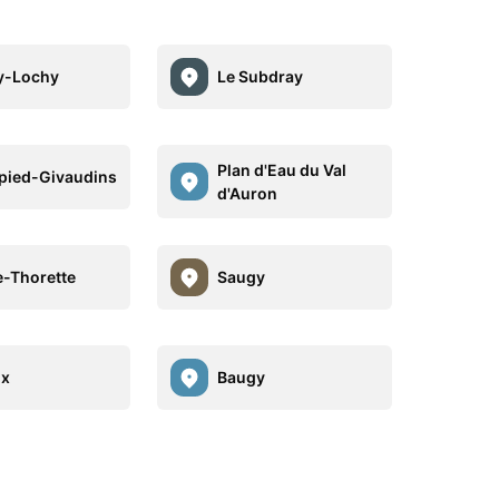
y-Lochy
Le Subdray
Plan d'Eau du Val
pied-Givaudins
d'Auron
e-Thorette
Saugy
ix
Baugy