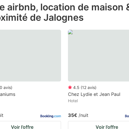
de airbnb, location de maison
e
oximité de Jalognes
estion
ark
ey
t
e
eyboard
ortcuts
r
0
avis
)
4.5
(
12
avis
)
hanging
raniums
Chez Lydie et Jean Paul
Hotel
tes.
it
35€
/nuit
Voir l’offre
Voir l’offre