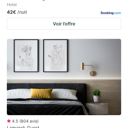
Hotel
42€
/nuit
Voir l’offre
4.5
(
804
avis
)
Lamarck Guest