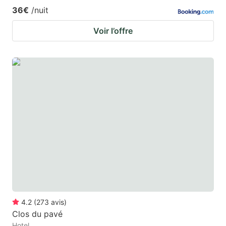
36€
/nuit
Voir l’offre
4.2
(
273
avis
)
Clos du pavé
Hotel