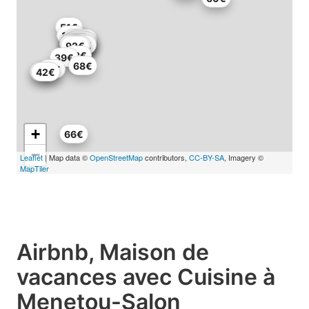
51€
36€
108€
56€
75€
114€
67€
92€
101€
133€
67€
167€
91€
92€
53€
39€
68€
72€
33€
42€
+
66€
−
Leaflet
| Map data ©
OpenStreetMap
contributors,
CC-BY-SA
, Imagery ©
MapTiler
Airbnb, Maison de
vacances avec Cuisine à
Menetou-Salon