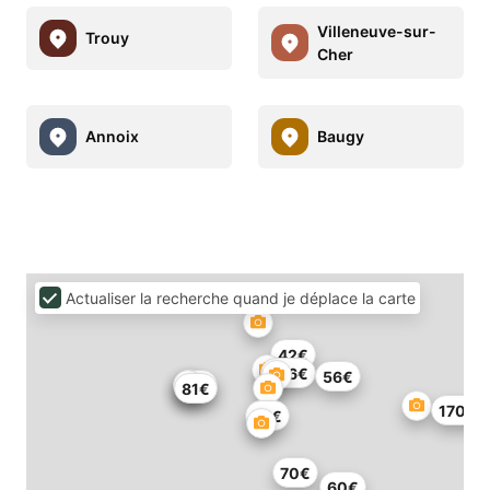
Villeneuve-sur-
Trouy
Cher
Annoix
Baugy
Actualiser la recherche quand je déplace la carte
42€
346€
56€
76€
81€
170€
75€
70€
60€