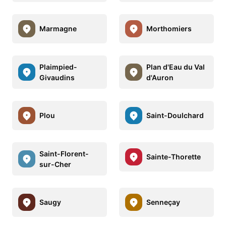
Marmagne
Morthomiers
Plaimpied-
Plan d'Eau du Val
Givaudins
d'Auron
Plou
Saint-Doulchard
Saint-Florent-
Sainte-Thorette
sur-Cher
Saugy
Senneçay