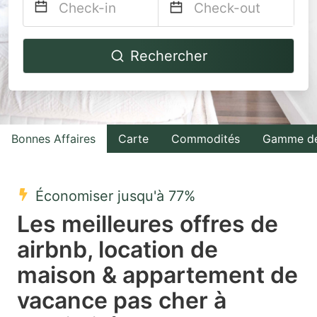
Navigate
Navigate
Rechercher
forward
backward
to
to
interact
interact
with
with
Bonnes Affaires
Carte
Commodités
Gamme de
the
the
calendar
calendar
and
and
Économiser jusqu'à 77%
select
select
Les meilleures offres de
a
a
airbnb, location de
date.
date.
maison & appartement de
Press
Press
the
the
vacance pas cher à
question
question