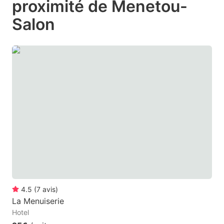
proximité de Menetou-
mark
mark
Salon
key
key
to
to
get
get
the
the
keyboard
keyboard
shortcuts
shortcuts
for
for
changing
changing
dates.
dates.
4.5
(
7
avis
)
La Menuiserie
Hotel