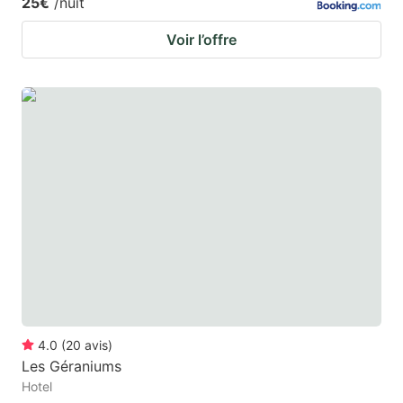
25€
/nuit
Voir l’offre
4.0
(
20
avis
)
Les Géraniums
Hotel