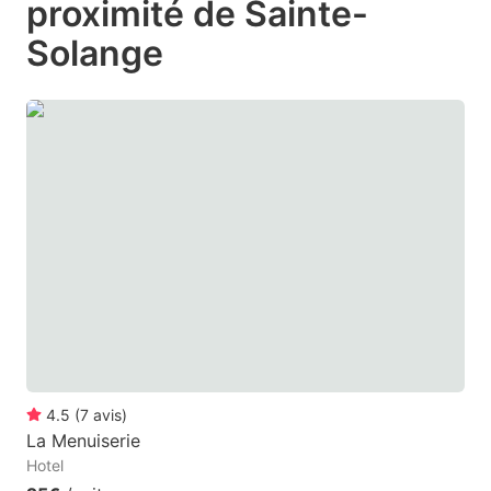
proximité de Sainte-
mark
mark
Solange
key
key
to
to
get
get
the
the
keyboard
keyboard
shortcuts
shortcuts
for
for
changing
changing
dates.
dates.
4.5
(
7
avis
)
La Menuiserie
Hotel