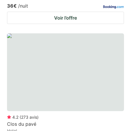
36€
/nuit
Voir l’offre
4.2
(
273
avis
)
Clos du pavé
Hotel