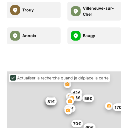
Villeneuve-sur-
Trouy
Cher
Annoix
Baugy
Actualiser la recherche quand je déplace la carte
42€
346€
56€
76€
81€
170€
75€
70€
60€