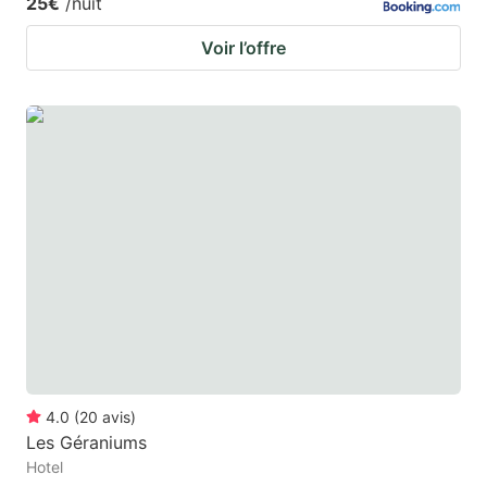
25€
/nuit
Voir l’offre
4.0
(
20
avis
)
Les Géraniums
Hotel