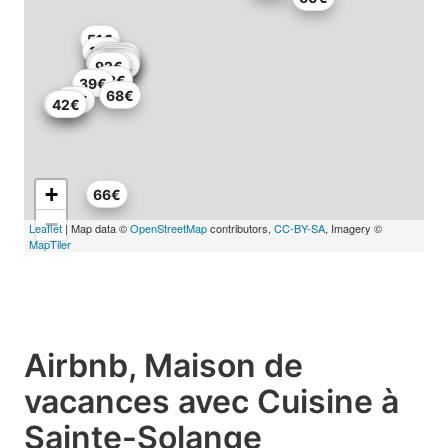
51€
36€
108€
56€
75€
114€
67€
92€
101€
133€
67€
167€
91€
92€
53€
39€
68€
72€
33€
42€
+
66€
−
Leaflet
| Map data ©
OpenStreetMap
contributors,
CC-BY-SA
, Imagery ©
MapTiler
Airbnb, Maison de
vacances avec Cuisine à
Sainte-Solange