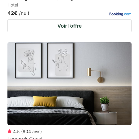
Hotel
42€
/nuit
Voir l’offre
4.5
(
804
avis
)
Lamarck Guest