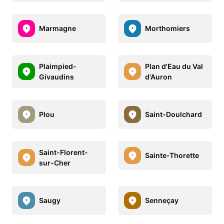
Marmagne
Morthomiers
Plaimpied-
Plan d'Eau du Val
Givaudins
d'Auron
Plou
Saint-Doulchard
Saint-Florent-
Sainte-Thorette
sur-Cher
Saugy
Senneçay