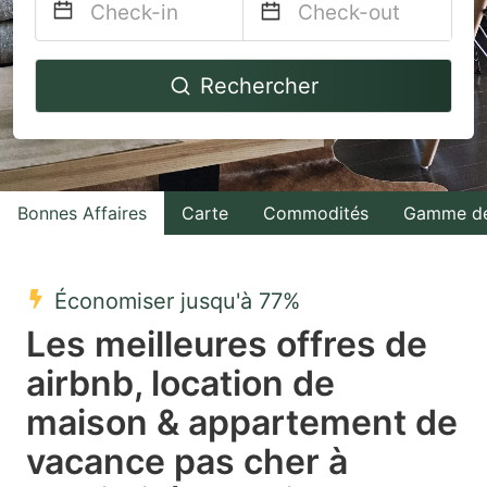
Navigate
Navigate
Rechercher
forward
backward
to
to
interact
interact
with
with
Bonnes Affaires
Carte
Commodités
Gamme de
the
the
calendar
calendar
and
and
Économiser jusqu'à 77%
select
select
Les meilleures offres de
a
a
airbnb, location de
date.
date.
maison & appartement de
Press
Press
the
the
vacance pas cher à
question
question