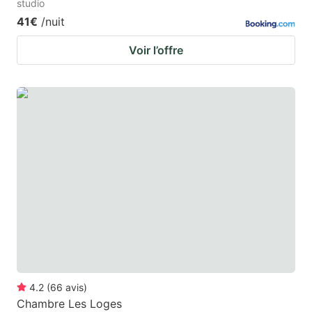
studio
41€
/nuit
Voir l’offre
4.2
(
66
avis
)
Chambre Les Loges