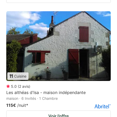
Cuisine
5.0
(
2
avis
)
Les althéas d'Isa - maison indépendante
maison · 6 Invités · 1 Chambre
115€
/nuit
*
Voir l’offre