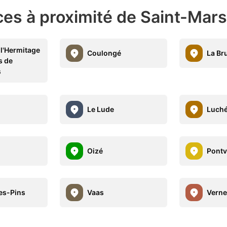
ces à proximité de Saint-Ma
l'Hermitage
Coulongé
La Br
s de
s
Le Lude
Luché
Oizé
Pontv
es-Pins
Vaas
Verne