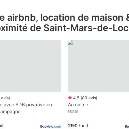
ess
de airbnb, location de maison
e
oximité de Saint-Mars-de-Lo
estion
ark
ey
t
e
eyboard
ortcuts
r
avis
)
4.5
(
89
avis
)
hanging
 avec SDB privative en
Au calme
 campagne
Hotel
tes.
it
29€
/nuit