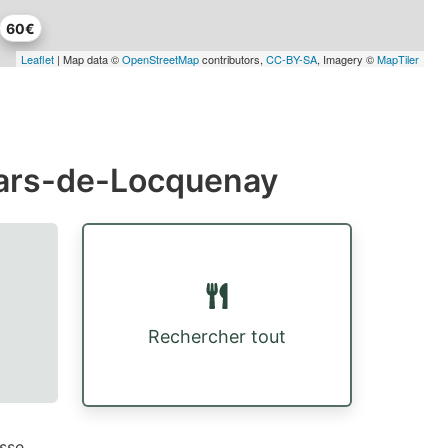
60€
Leaflet
| Map data ©
OpenStreetMap
contributors,
CC-BY-SA
, Imagery ©
MapTiler
Mars-de-Locquenay
Rechercher tout
sse