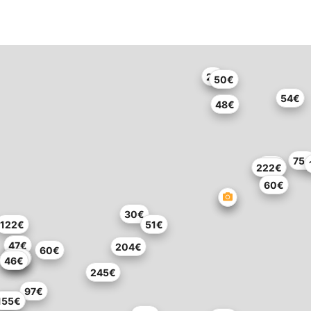
2€
50€
54€
48€
75
38€
222€
60€
30€
122€
51€
47€
204€
60€
82€
60€
60€
46€
245€
97€
82€
155€