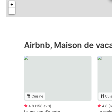
+
−
Airbnb, Maison de vac
Cuisine
Cuis
4.8
(
158
avis
)
4.8
(
6
La maison d'a cote
La mais