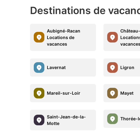
Destinations de vacan
Aubigné-Racan
Château-
Locations de
Location
vacances
vacance
Lavernat
Ligron
Mareil-sur-Loir
Mayet
Saint-Jean-de-la-
Thorée-l
Motte