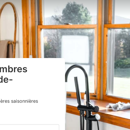
ambres
de-
ères saisonnières