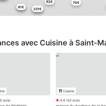
62€
70€
89€
81€
236€
231€
ances avec Cuisine à Saint-
ine
Cuisine
0
avis
)
4.6
(
42
avis
)
on de Mathilde
maison du bonheur de la ba