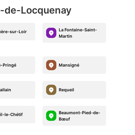
rs-de-Locquenay
La Fontaine-Saint-
uère-sur-Loir
Martin
-Pringé
Mansigné
allain
Requeil
Beaumont-Pied-de-
il-le-Chétif
Bœuf