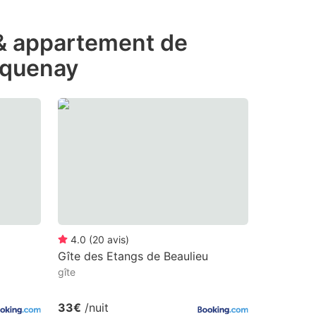
 & appartement de
cquenay
4.0
(
20
avis
)
Gîte des Etangs de Beaulieu
gîte
33€
/nuit