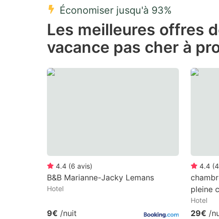
Économiser jusqu'à 93%
Press
Pr
Les meilleures offres 
the
th
vacance pas cher à pr
question
qu
mark
m
key
k
to
to
get
ge
the
th
keyboard
k
shortcuts
sh
for
fo
4.4
(
6
avis
)
4.4
(
4
changing
c
B&B Marianne-Jacky Lemans
chambre
Hotel
pleine
dates.
da
Hotel
9€
/nuit
29€
/nu