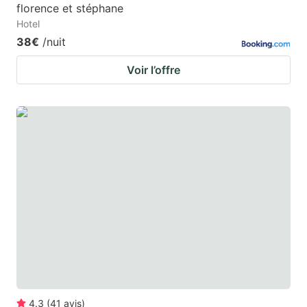
florence et stéphane
Hotel
38€
/nuit
Voir l’offre
4.3
(
41
avis
)