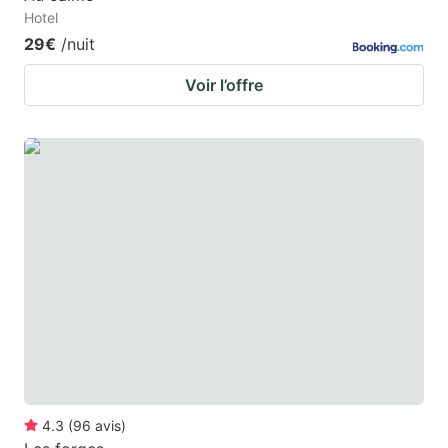
Hotel
29€
/nuit
Voir l’offre
4.3
(
96
avis
)