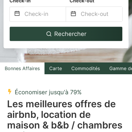
Check-in
Check-out
Navigate
Navigate
Rechercher
forward
backward
to
to
interact
interact
with
with
Bonnes Affaires
Carte
Commodités
Gamme de
the
the
calendar
calendar
and
and
Économiser jusqu'à 79%
select
select
Les meilleures offres de
a
a
airbnb, location de
date.
date.
maison & b&b / chambres
Press
Press
the
the