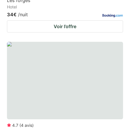
Les forges
Hotel
34€
/nuit
Voir l’offre
4.7
(
4
avis
)