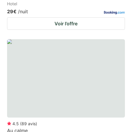
Hotel
29€
/nuit
Voir l’offre
4.5
(
89
avis
)
Au calme