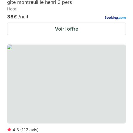
gite montreuil le henri 3 pers
Hotel
38€
/nuit
Voir l’offre
4.3
(
112
avis
)