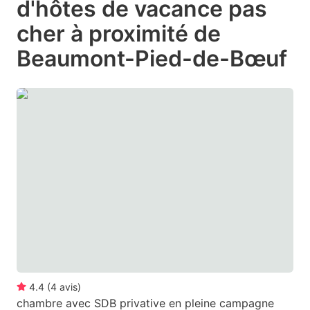
d'hôtes de vacance pas
question
question
cher à proximité de
mark
mark
Beaumont-Pied-de-Bœuf
key
key
to
to
get
get
the
the
keyboard
keyboard
shortcuts
shortcuts
for
for
changing
changing
dates.
dates.
4.4
(
4
avis
)
chambre avec SDB privative en pleine campagne