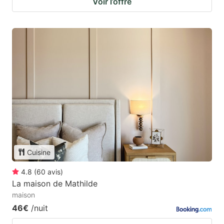
Voir l’offre
Cuisine
4.8
(
60
avis
)
La maison de Mathilde
maison
46€
/nuit