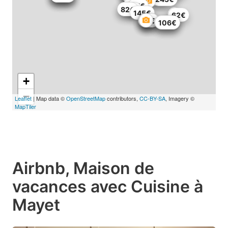
53€
97€
155€
82€
145€
62€
81€
89€
81€
231€
236€
106€
+
−
Leaflet
| Map data ©
OpenStreetMap
contributors,
CC-BY-SA
, Imagery ©
MapTiler
Airbnb, Maison de
vacances avec Cuisine à
Mayet