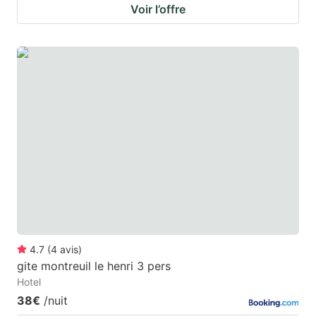
Voir l’offre
4.7
(
4
avis
)
gite montreuil le henri 3 pers
Hotel
38€
/nuit