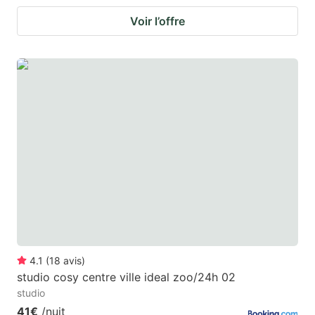
Voir l’offre
4.1
(
18
avis
)
studio cosy centre ville ideal zoo/24h 02
studio
41€
/nuit