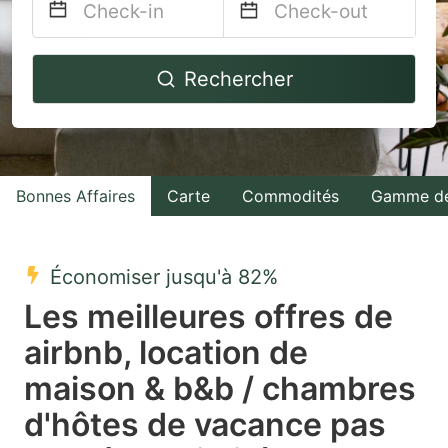
Navigate
Navigate
Rechercher
forward
backward
to
to
interact
interact
with
with
Bonnes Affaires
Carte
Commodités
Gamme de
the
the
calendar
calendar
and
and
Économiser jusqu'à 82%
select
select
Les meilleures offres de
a
a
airbnb, location de
date.
date.
maison & b&b / chambres
Press
Press
the
the
d'hôtes de vacance pas
question
question