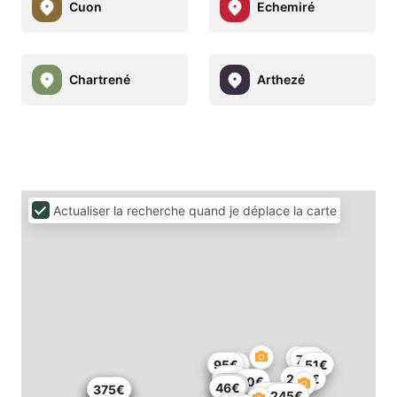
Cuon
Echemiré
Chartrené
Arthezé
Actualiser la recherche quand je déplace la carte
30€
76€
122€
95€
51€
47€
204€
60€
60€
82€
60€
46€
155€
155€
229€
375€
260€
245€