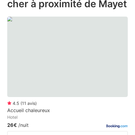
cher à proximité de Mayet
mark
mark
key
key
to
to
get
get
the
the
keyboard
keyboard
shortcuts
shortcuts
for
for
changing
changing
dates.
dates.
4.5
(
11
avis
)
Accueil chaleureux
Hotel
26€
/nuit