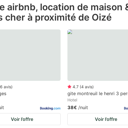
de airbnb, location de maison
e
 cher à proximité de Oizé
estion
ark
ey
t
e
eyboard
ortcuts
r
6
avis
)
4.7
(
4
avis
)
hanging
ges
gite montreuil le henri 3 per
Hotel
tes.
uit
38€
/nuit
Voir l’offre
Voir l’offre