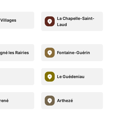
La Chapelle-Saint-
 Villages
Laud
gné les Rairies
Fontaine-Guérin
Le Guédeniau
rené
Arthezé