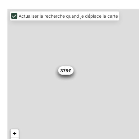
Actualiser la recherche quand je déplace la carte
155€
155€
229€
375€
+