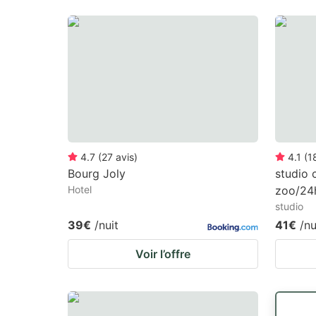
4.7
(
27
avis
)
4.1
(
1
Bourg Joly
studio c
Hotel
zoo/24
studio
39€
/nuit
41€
/nu
Voir l’offre