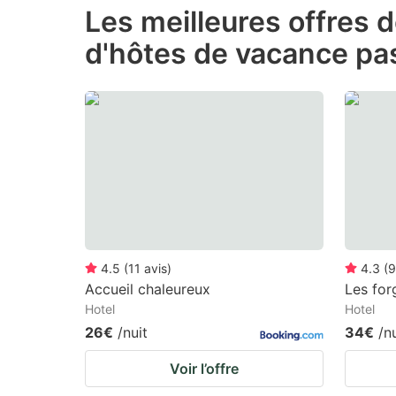
Les meilleures offres 
the
th
d'hôtes de vacance pas
question
qu
mark
m
key
k
to
to
get
ge
the
th
keyboard
k
shortcuts
sh
for
fo
4.5
(
11
avis
)
4.3
(
9
changing
c
Accueil chaleureux
Les for
Hotel
Hotel
dates.
da
26€
/nuit
34€
/n
Voir l’offre