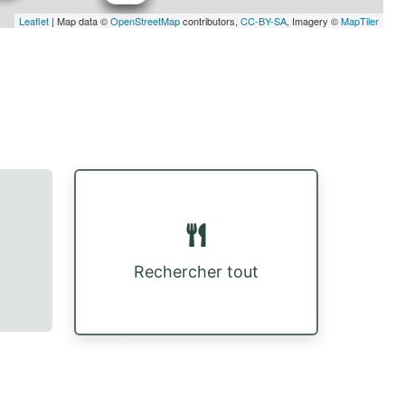
Leaflet
| Map data ©
OpenStreetMap
contributors,
CC-BY-SA
, Imagery ©
MapTiler
Rechercher tout