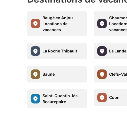
Baugé en Anjou
Chaumon
Locations de
Location
vacances
vacance
La Roche Thibault
La Lande
Bauné
Clefs-Val
Saint-Quentin-lès-
Cuon
Beaurepaire