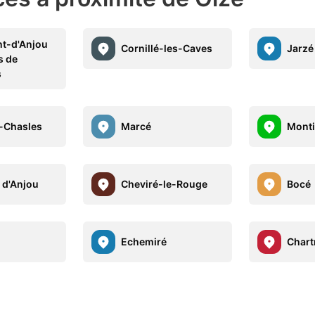
t-d'Anjou
Cornillé-les-Caves
Jarzé
s de
s
-Chasles
Marcé
Monti
 d'Anjou
Cheviré-le-Rouge
Bocé
Echemiré
Chart