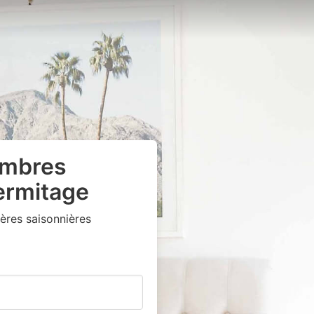
ambres
ermitage
ères saisonnières