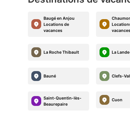
Baugé en Anjou
Chaumon
Locations de
Location
vacances
vacance
La Roche Thibault
La Lande
Bauné
Clefs-Val
Saint-Quentin-lès-
Cuon
Beaurepaire