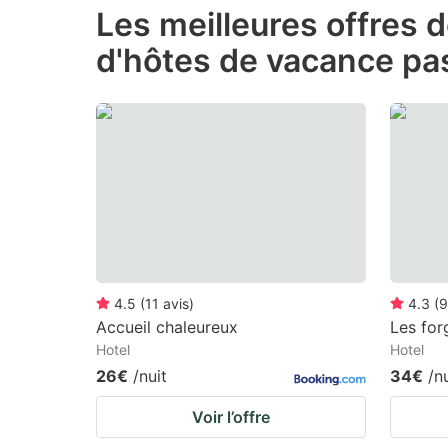
Les meilleures offres 
the
th
d'hôtes de vacance pa
question
qu
mark
m
key
k
to
to
get
ge
the
th
keyboard
k
shortcuts
sh
for
fo
4.5
(
11
avis
)
4.3
(
9
changing
c
Accueil chaleureux
Les for
Hotel
Hotel
dates.
da
26€
/nuit
34€
/n
Voir l’offre