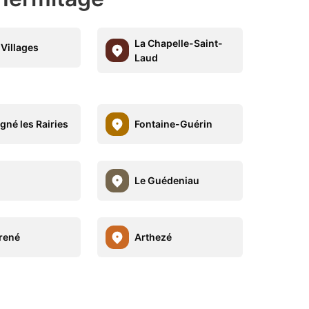
La Chapelle-Saint-
 Villages
Laud
gné les Rairies
Fontaine-Guérin
Le Guédeniau
rené
Arthezé