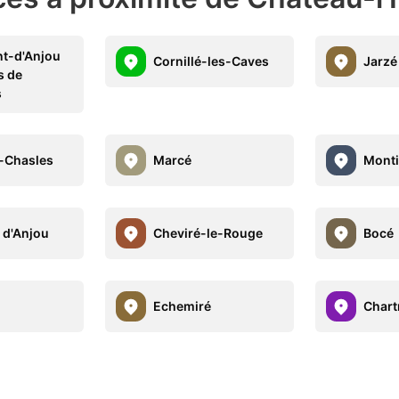
t-d'Anjou
Cornillé-les-Caves
Jarzé
s de
s
-Chasles
Marcé
Monti
 d'Anjou
Cheviré-le-Rouge
Bocé
Echemiré
Chart