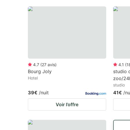
4.7
(
27
avis
)
4.1
(
1
Bourg Joly
studio c
Hotel
zoo/24
studio
39€
/nuit
41€
/nu
Voir l’offre