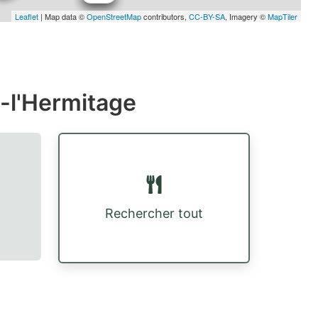
Leaflet
| Map data ©
OpenStreetMap
contributors,
CC-BY-SA
, Imagery ©
MapTiler
-l'Hermitage
Rechercher tout