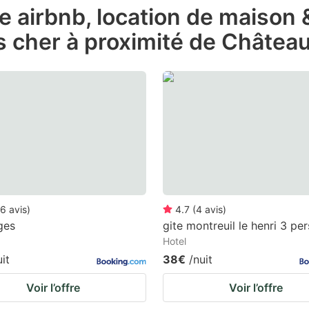
de airbnb, location de maison
e
s cher à proximité de Châtea
estion
ark
ey
t
e
eyboard
ortcuts
r
6
avis
)
4.7
(
4
avis
)
hanging
ges
gite montreuil le henri 3 per
Hotel
tes.
uit
38€
/nuit
Voir l’offre
Voir l’offre