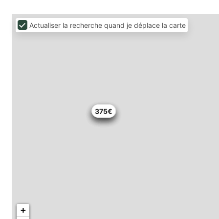
Actualiser la recherche quand je déplace la carte
155€
155€
229€
375€
+