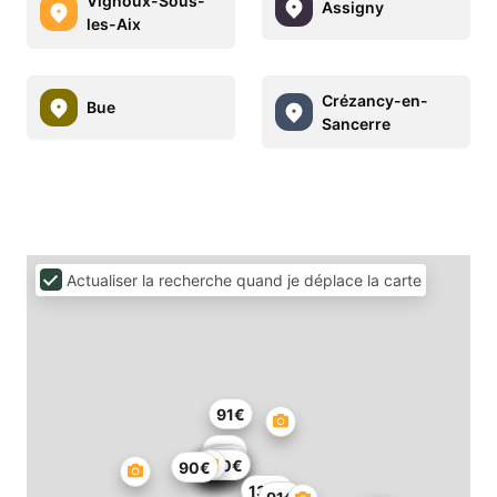
Vignoux-Sous-
Assigny
les-Aix
Crézancy-en-
Bue
Sancerre
Actualiser la recherche quand je déplace la carte
91€
27€
51€
57€
55€
149€
140€
54€
90€
137€