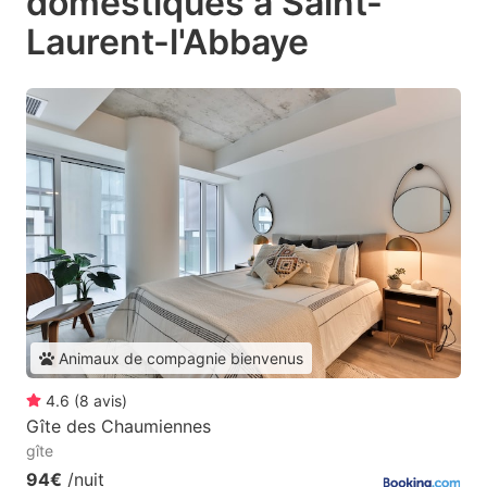
domestiques à Saint-
Laurent-l'Abbaye
Animaux de compagnie bienvenus
4.6
(
8
avis
)
Gîte des Chaumiennes
gîte
94€
/nuit