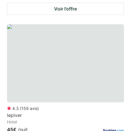
Voir l’offre
4.3
(
159
avis
)
lepiver
Hotel
45€
/nuit