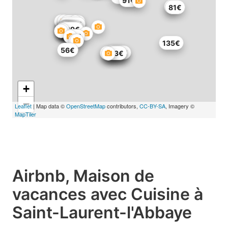
91€
81€
182€
208€
93€
125€
106€
272€
34€
112€
219€
139€
97€
135€
56€
188€
105€
115€
84€
63€
+
−
Leaflet
| Map data ©
OpenStreetMap
contributors,
CC-BY-SA
, Imagery ©
MapTiler
Airbnb, Maison de
vacances avec Cuisine à
Saint-Laurent-l'Abbaye