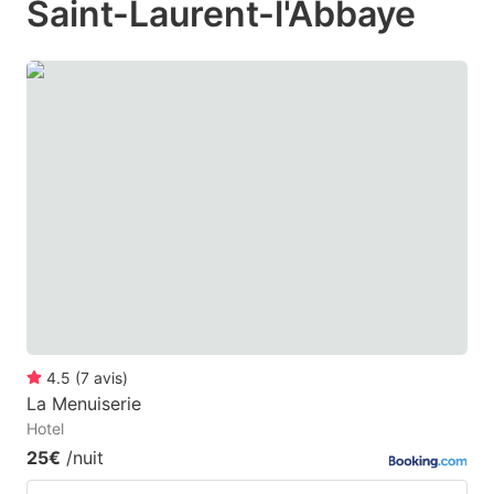
Saint-Laurent-l'Abbaye
mark
mark
key
key
to
to
get
get
the
the
keyboard
keyboard
shortcuts
shortcuts
for
for
changing
changing
dates.
dates.
4.5
(
7
avis
)
La Menuiserie
Hotel
25€
/nuit