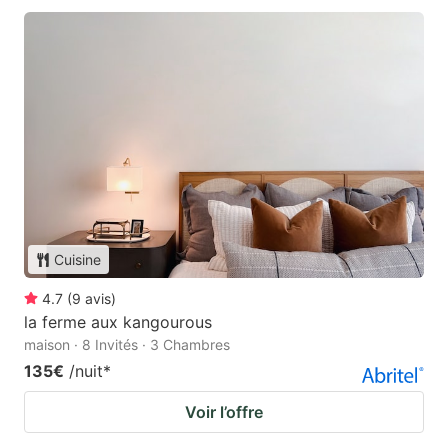
Cuisine
4.7
(
9
avis
)
la ferme aux kangourous
maison · 8 Invités · 3 Chambres
135€
/nuit
*
Voir l’offre