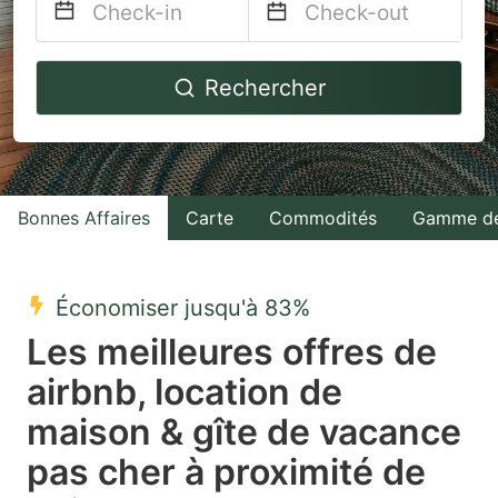
Navigate
Navigate
Rechercher
forward
backward
to
to
interact
interact
with
with
Bonnes Affaires
Carte
Commodités
Gamme de
the
the
calendar
calendar
and
and
Économiser jusqu'à 83%
select
select
Les meilleures offres de
a
a
airbnb, location de
date.
date.
maison & gîte de vacance
Press
Press
the
the
pas cher à proximité de
question
question