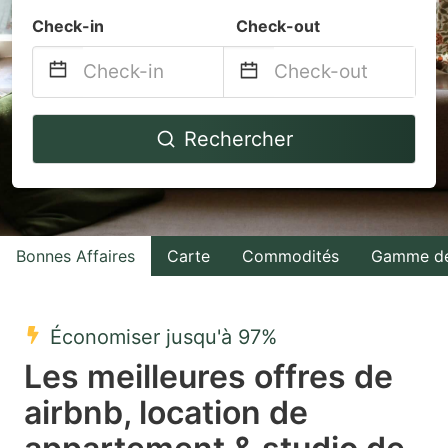
Check-in
Check-out
Navigate
Navigate
Rechercher
forward
backward
to
to
interact
interact
with
with
Bonnes Affaires
Carte
Commodités
Gamme de
the
the
calendar
calendar
and
and
Économiser jusqu'à 97%
select
select
Les meilleures offres de
a
a
airbnb, location de
date.
date.
Press
Press