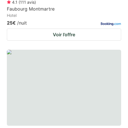
4.1
(
111
avis
)
Faubourg Montmartre
Hotel
25€
/nuit
Voir l’offre