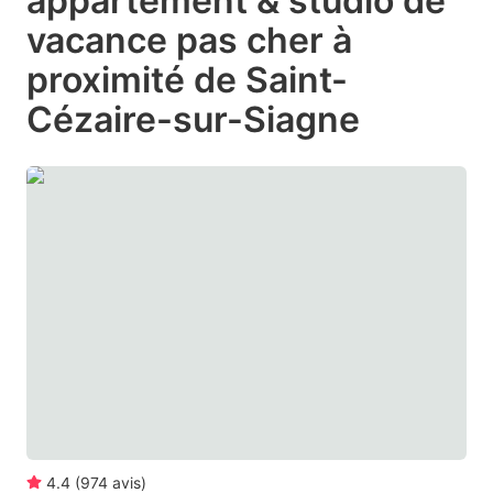
appartement & studio de
the
the
vacance pas cher à
question
question
proximité de Saint-
mark
mark
Cézaire-sur-Siagne
key
key
to
to
get
get
the
the
keyboard
keyboard
shortcuts
shortcuts
for
for
changing
changing
dates.
dates.
4.4
(
974
avis
)