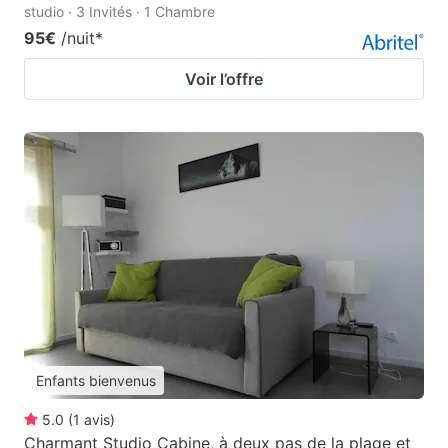
studio · 3 Invités · 1 Chambre
95€
/nuit
*
Voir l’offre
Enfants bienvenus
5.0
(
1
avis
)
Charmant Studio Cabine, à deux pas de la plage et