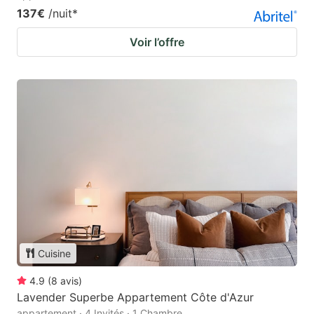
137€
/nuit
*
Voir l’offre
Cuisine
4.9
(
8
avis
)
Lavender Superbe Appartement Côte d'Azur
appartement · 4 Invités · 1 Chambre