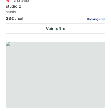
4.3
(
3
avis
)
studio 2
studio
23€
/nuit
Voir l’offre