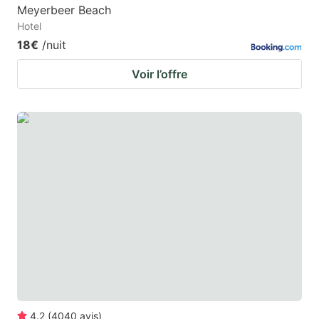
Meyerbeer Beach
Hotel
18€
/nuit
Voir l’offre
4.2
(
4040
avis
)