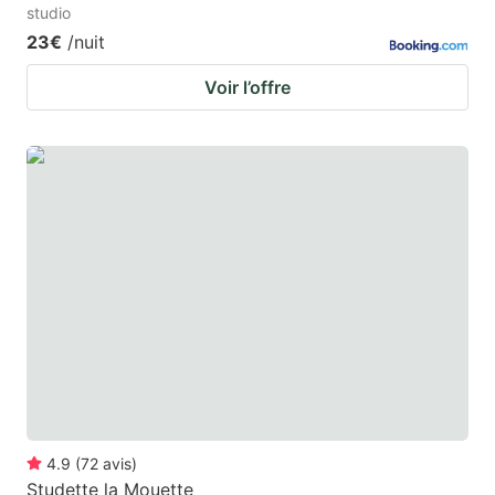
studio
23€
/nuit
Voir l’offre
4.9
(
72
avis
)
Studette la Mouette