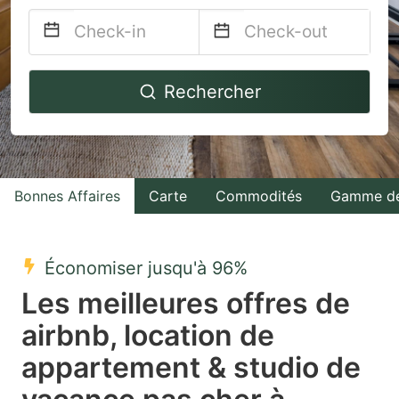
Navigate
Navigate
Rechercher
forward
backward
to
to
interact
interact
with
with
Bonnes Affaires
Carte
Commodités
Gamme de
the
the
calendar
calendar
and
and
Économiser jusqu'à 96%
select
select
Les meilleures offres de
a
a
airbnb, location de
date.
date.
appartement & studio de
Press
Press
the
the