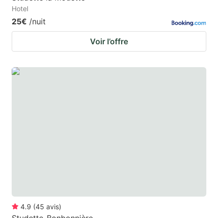
Hotel
25€
/nuit
Voir l’offre
4.9
(
45
avis
)