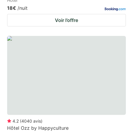
Hotel
18€
/nuit
Voir l’offre
4.2
(
4040
avis
)
Hôtel Ozz by Happyculture