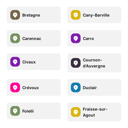
Bretagne
Cany-Barville
Carennac
Carro
Cournon-
Civaux
d'Auvergne
Crévoux
Duclair
Fraisse-sur-
Folelli
Agout