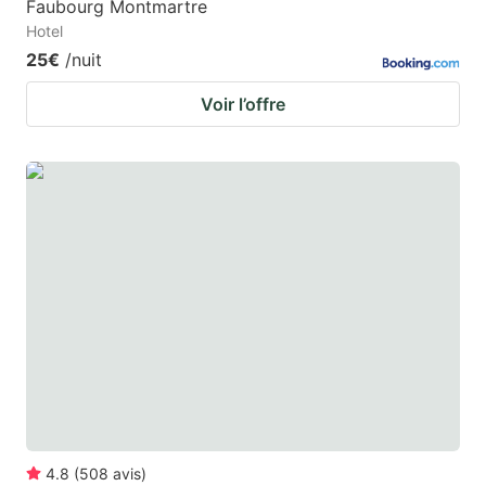
Faubourg Montmartre
Hotel
25€
/nuit
Voir l’offre
4.8
(
508
avis
)