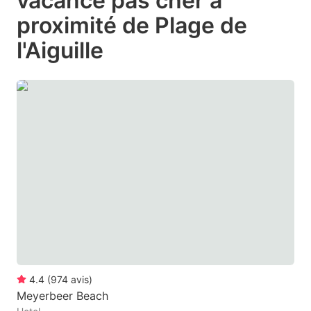
vacance pas cher à
question
question
proximité de Plage de
mark
mark
l'Aiguille
key
key
to
to
get
get
the
the
keyboard
keyboard
shortcuts
shortcuts
for
for
changing
changing
dates.
dates.
4.4
(
974
avis
)
Meyerbeer Beach