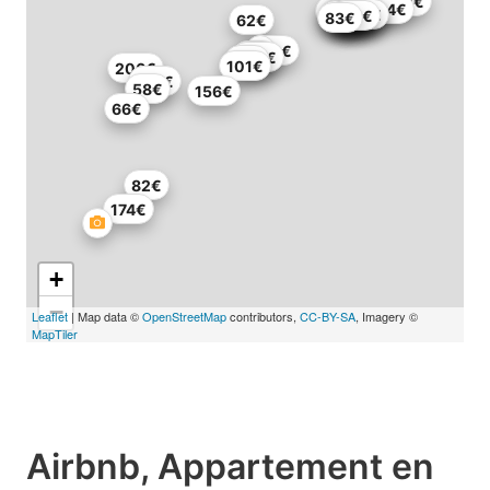
200€
63€
146€
154€
101€
120€
45€
77€
127€
71€
166€
246€
160€
60€
79€
118€
83€
62€
198€
99€
124€
98€
101€
206€
143€
58€
156€
66€
82€
174€
+
−
Leaflet
| Map data ©
OpenStreetMap
contributors,
CC-BY-SA
, Imagery ©
MapTiler
Airbnb, Appartement en