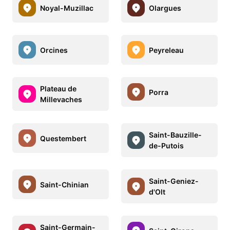
Noyal-Muzillac
Olargues
Orcines
Peyreleau
Plateau de
Porra
Millevaches
Saint-Bauzille-
Questembert
de-Putois
Saint-Geniez-
Saint-Chinian
d'Olt
Saint-Germain-