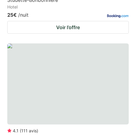
Studette-Bonbonnière
Hotel
25€
/nuit
Voir l’offre
4.1
(
111
avis
)