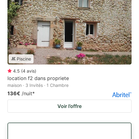
Piscine
4.5
(
4
avis
)
location f2 dans propriete
maison · 3 Invités · 1 Chambre
136€
/nuit
*
Voir l’offre