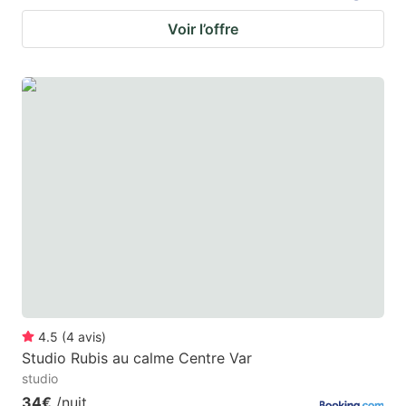
Voir l’offre
4.5
(
4
avis
)
Studio Rubis au calme Centre Var
studio
34€
/nuit