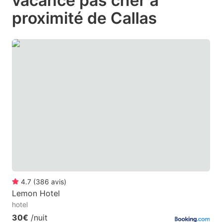
vacance pas cher à
question
question
proximité de Callas
mark
mark
key
key
to
to
get
get
the
the
keyboard
keyboard
shortcuts
shortcuts
for
for
changing
changing
dates.
dates.
4.7
(
386
avis
)
Lemon Hotel
hotel
30€
/nuit