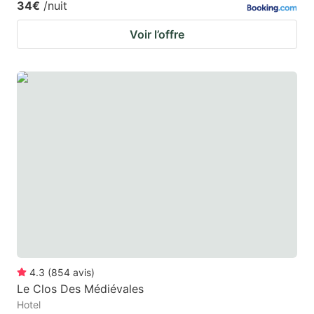
34€
/nuit
Voir l’offre
4.3
(
854
avis
)
Le Clos Des Médiévales
Hotel