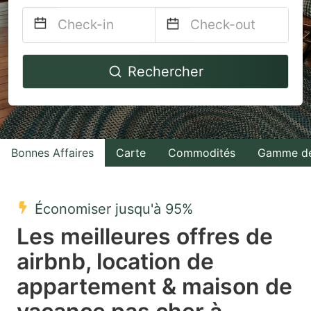
Navigate
Navigate
Rechercher
forward
backward
to
to
interact
interact
with
with
Bonnes Affaires
Carte
Commodités
Gamme de
the
the
calendar
calendar
and
and
Économiser jusqu'à 95%
select
select
Les meilleures offres de
a
a
airbnb, location de
date.
date.
appartement & maison de
Press
Press
the
the