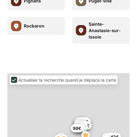
Pignans
Puget-ville
Sainte-
Rocbaron
Anastasie-sur-
Issole
Actualiser la recherche quand je déplace la carte
75€
83€
359€
418€
66€
173€
70€
121€
100€
78€
99€
1142€