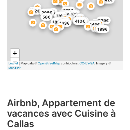
978€
192€
175€
296€
115€
196€
115€
116€
58€
92€
929€
3223€
1239€
410€
181€
163€
345€
199€
+
−
Leaflet
| Map data ©
OpenStreetMap
contributors,
CC-BY-SA
, Imagery ©
MapTiler
Airbnb, Appartement de
vacances avec Cuisine à
Callas