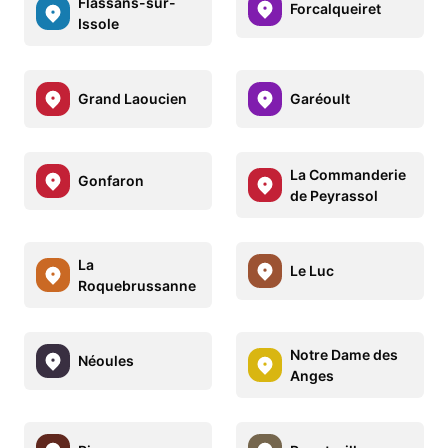
Flassans-sur-
Forcalqueiret
Issole
Grand Laoucien
Garéoult
La Commanderie
Gonfaron
de Peyrassol
La
Le Luc
Roquebrussanne
Notre Dame des
Néoules
Anges