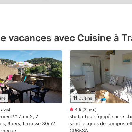
e vacances avec Cuisine à T
ine
Cuisine
avis
)
4.5
(
2
avis
)
ement** 75 m2, 2
studio tout équipé sur le c
s, 6pers, terrasse 30m2
saint jacques de compostel
arbecue
GR653A