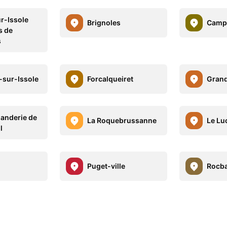
r-Issole
Brignoles
Camp
s de
s
-sur-Issole
Forcalqueiret
Grand
anderie de
La Roquebrussanne
Le Lu
l
Puget-ville
Rocb