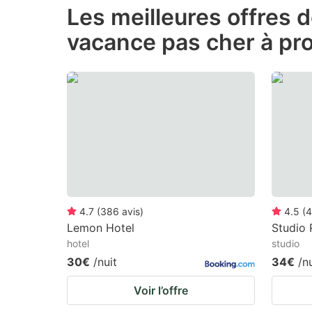
Les meilleures offres d
the
th
vacance pas cher à pr
question
qu
mark
m
key
k
to
to
get
ge
the
th
keyboard
k
shortcuts
sh
for
fo
4.7
(
386
avis
)
4.5
(
4
changing
c
Lemon Hotel
Studio 
hotel
studio
dates.
da
30€
/nuit
34€
/n
Voir l’offre