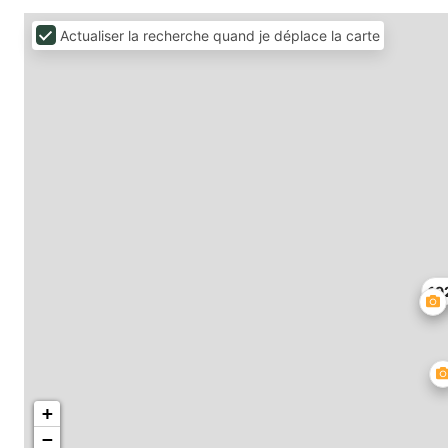
Actualiser la recherche quand je déplace la carte
19
+
−