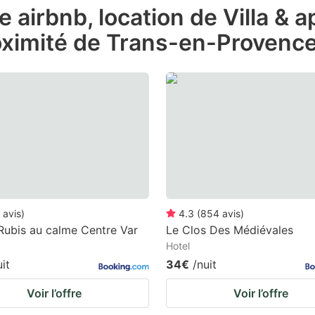
e airbnb, location de Villa &
e
oximité de Trans-en-Provenc
estion
ark
ey
t
e
eyboard
ortcuts
r
avis
)
4.3
(
854
avis
)
hanging
Rubis au calme Centre Var
Le Clos Des Médiévales
Hotel
tes.
uit
34€
/nuit
Voir l’offre
Voir l’offre