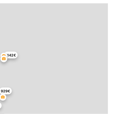
1142€
929€