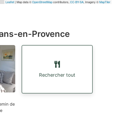
Leaflet
| Map data ©
OpenStreetMap
contributors,
CC-BY-SA
, Imagery ©
MapTiler
rans-en-Provence
Rechercher tout
hemin de
le