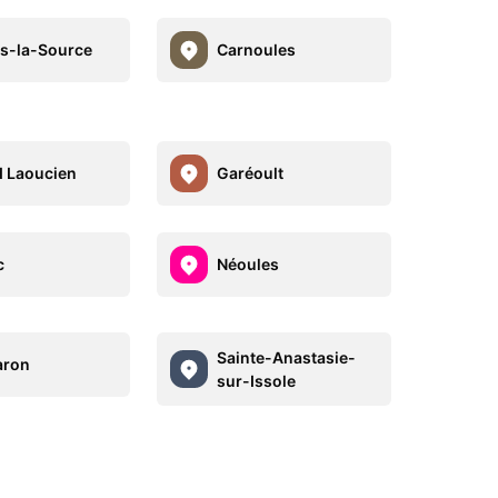
s-la-Source
Carnoules
 Laoucien
Garéoult
c
Néoules
Sainte-Anastasie-
aron
sur-Issole