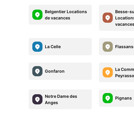
Belgentier Locations
Besse-su
de vacances
Location
vacance
La Celle
Flassans
La Comm
Gonfaron
Peyrasso
Notre Dame des
Pignans
Anges