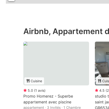
Airbnb, Appartement d
Cuisine
Cuis
5.0
(
1
avis
)
4.5
(
2
Promo Homerez - Superbe
studio 
appartement avec piscine
saint j
appartement · 3 Invités · 1 Chambre
GR653