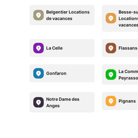
Belgentier Locations
Besse-su
de vacances
Location
vacance
La Celle
Flassans
La Comm
Gonfaron
Peyrasso
Notre Dame des
Pignans
Anges