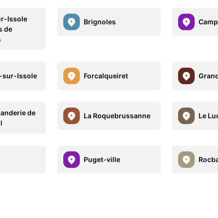
r-Issole
Brignoles
Camp
s de
s
-sur-Issole
Forcalqueiret
Grand
anderie de
La Roquebrussanne
Le Lu
l
Puget-ville
Rocb