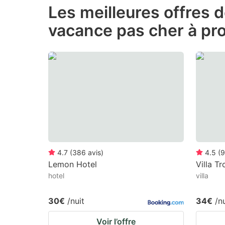
Les meilleures offres 
the
th
vacance pas cher à pro
question
qu
mark
m
key
k
to
to
get
ge
the
th
keyboard
k
shortcuts
sh
for
fo
4.7
(
386
avis
)
4.5
(
9
changing
c
Lemon Hotel
Villa T
hotel
villa
dates.
da
30€
/nuit
34€
/n
Voir l’offre