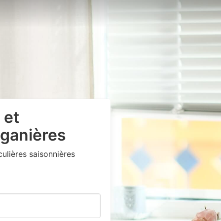
 et
iganières
lières saisonnières