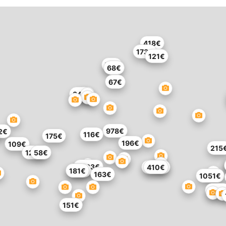
418€
173€
121€
76€
68€
67€
346€
978€
2€
116€
175€
196€
109€
215
128€
58€
3223€
1239€
410€
222€
181€
163€
1051€
468
151€