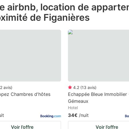
de airbnb, location de appart
e
ximité de Figanières
estion
ark
ey
t
e
eyboard
ortcuts
r
2
avis
)
4.2
(
13
avis
)
hanging
ropez Chambres d'hôtes
Echappée Bleue Immobilier 
Gémeaux
tes.
Hotel
uit
34€
/nuit
Voir l’offre
Voir l’offre