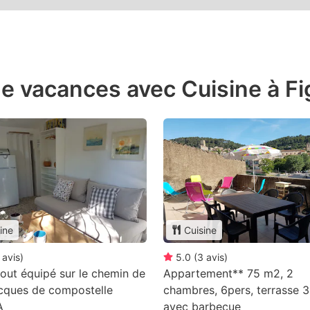
e vacances avec Cuisine à Fi
ine
Cuisine
avis
)
5.0
(
3
avis
)
tout équipé sur le chemin de
Appartement** 75 m2, 2
acques de compostelle
chambres, 6pers, terrasse
A
avec barbecue