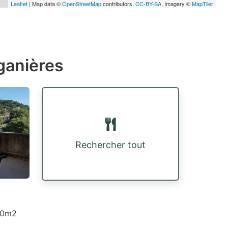
Leaflet
| Map data ©
OpenStreetMap
contributors,
CC-BY-SA
, Imagery ©
MapTiler
ganières
Rechercher tout
 30m2