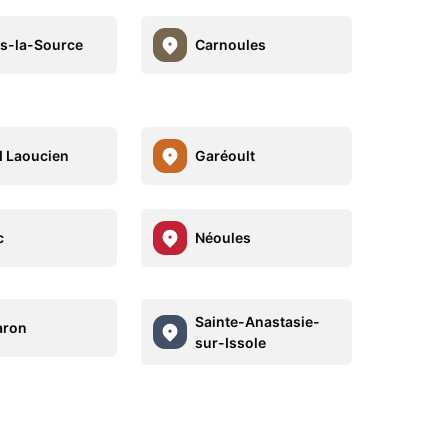
s-la-Source
Carnoules
 Laoucien
Garéoult
c
Néoules
Sainte-Anastasie-
aron
sur-Issole