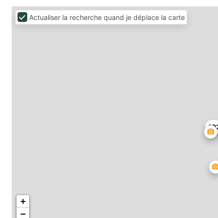
Actualiser la recherche quand je déplace la carte
19
+
−