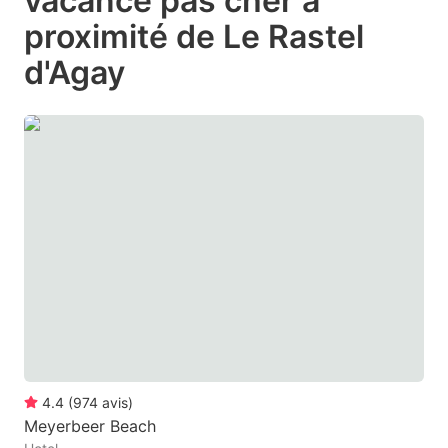
vacance pas cher à
question
question
proximité de Le Rastel
mark
mark
d'Agay
key
key
to
to
get
get
the
the
keyboard
keyboard
shortcuts
shortcuts
for
for
changing
changing
dates.
dates.
4.4
(
974
avis
)
Meyerbeer Beach