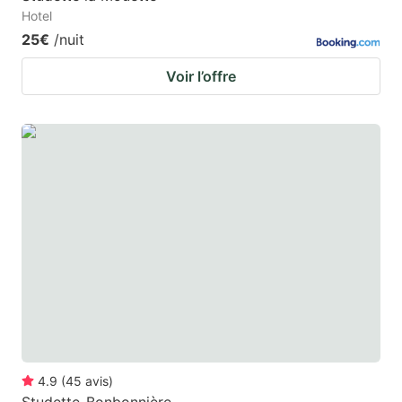
Hotel
25€
/nuit
Voir l’offre
4.9
(
45
avis
)