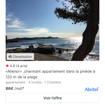
Climatisation
4.8
(
4
avis
)
«Alienor» ,charmant appartement dans la pinède à
120 m de la plage
appartement · 4 Invités · 1 Chambre
86€
/nuit
*
Voir l’offre