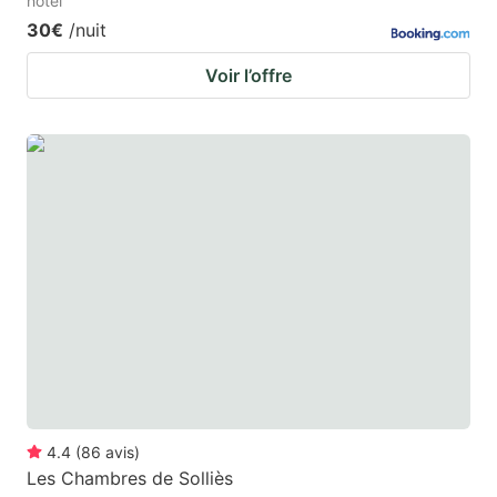
hotel
30€
/nuit
Voir l’offre
4.4
(
86
avis
)
Les Chambres de Solliès