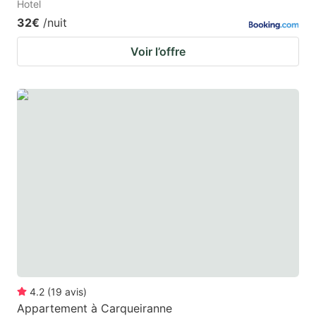
Hotel
32€
/nuit
Voir l’offre
4.2
(
19
avis
)
Appartement à Carqueiranne