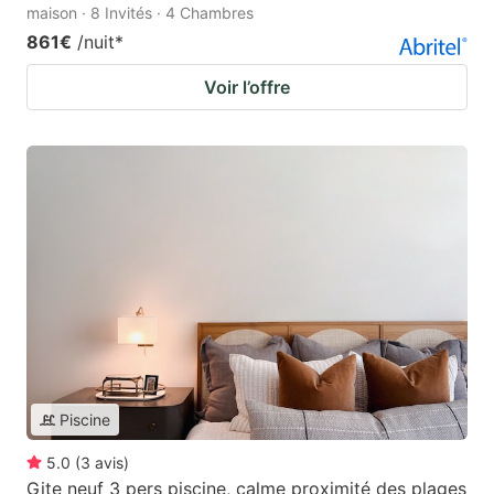
maison · 8 Invités · 4 Chambres
861€
/nuit
*
Voir l’offre
Piscine
5.0
(
3
avis
)
Gite neuf 3 pers piscine, calme proximité des plages