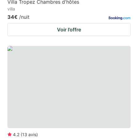
Villa Tropez Chambres d'hôtes
villa
34€
/nuit
Voir l’offre
4.2
(
13
avis
)