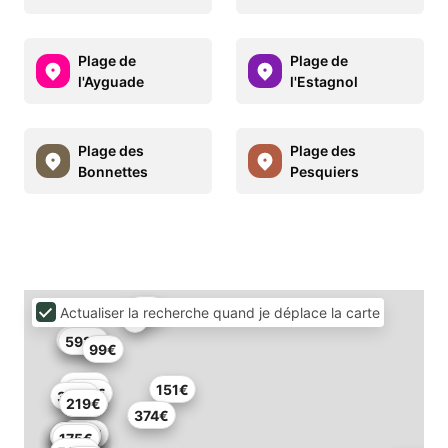
Plage de
Plage de
l'Ayguade
l'Estagnol
Plage des
Plage des
Bonnettes
Pesquiers
91€
Actualiser la recherche quand je déplace la carte
254€
592€
99€
233€
151€
803€
379€
261€
219€
374€
87€
137€
122€
379€
423€
423€
653€
236€
175€