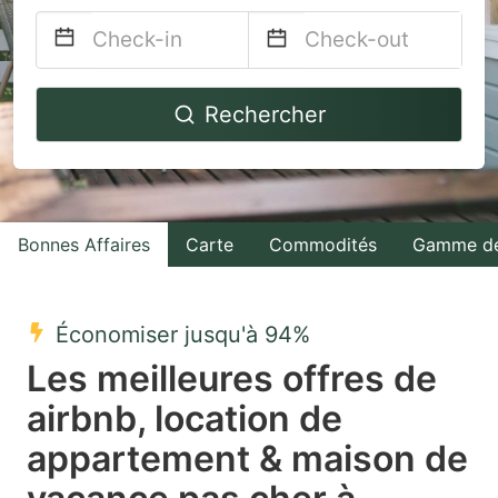
Navigate
Navigate
Rechercher
forward
backward
to
to
interact
interact
with
with
Bonnes Affaires
Carte
Commodités
Gamme de
the
the
calendar
calendar
and
and
Économiser jusqu'à 94%
select
select
Les meilleures offres de
a
a
airbnb, location de
date.
date.
appartement & maison de
Press
Press
the
the