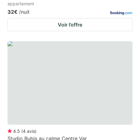
appartement
32€
/nuit
Voir l’offre
4.5
(
4
avis
)
Studio Rubis au calme Centre Var