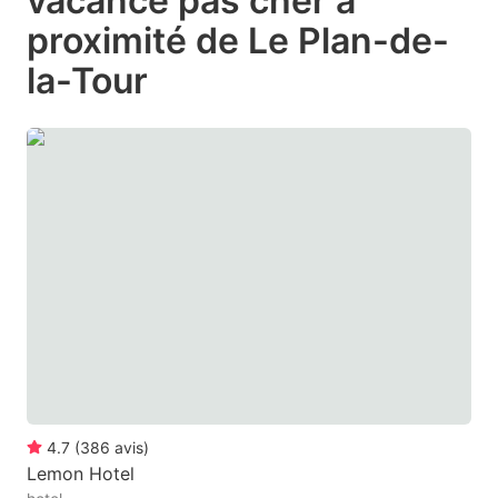
vacance pas cher à
question
question
proximité de Le Plan-de-
mark
mark
la-Tour
key
key
to
to
get
get
the
the
keyboard
keyboard
shortcuts
shortcuts
for
for
changing
changing
dates.
dates.
4.7
(
386
avis
)
Lemon Hotel