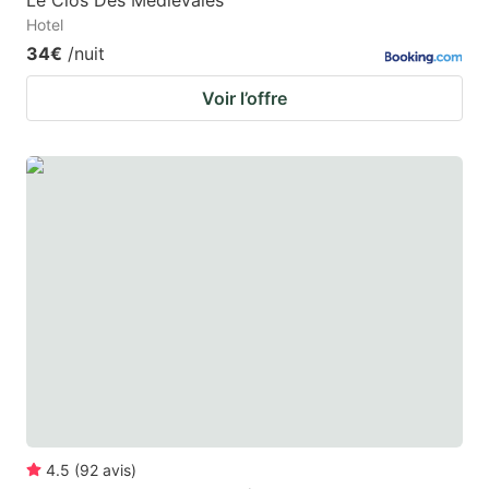
Le Clos Des Médiévales
Hotel
34€
/nuit
Voir l’offre
4.5
(
92
avis
)