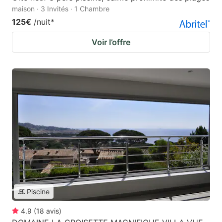
maison · 3 Invités · 1 Chambre
125€
/nuit
*
Voir l’offre
Piscine
4.9
(
18
avis
)