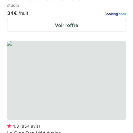
studio
34€
/nuit
Voir l’offre
4.3
(
854
avis
)