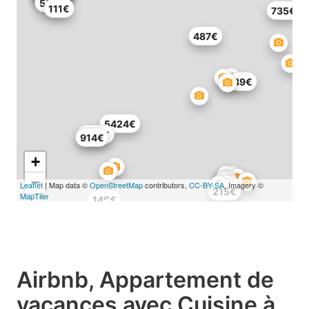
587€
111€
735€
487€
89€
5424€
1712€
914€
+
−
Leaflet
| Map data ©
OpenStreetMap
contributors,
CC-BY-SA
, Imagery ©
215€
MapTiler
146€
Airbnb, Appartement de
vacances avec Cuisine à