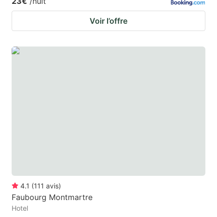
23€
/nuit
Voir l’offre
4.1
(
111
avis
)
Faubourg Montmartre
Hotel