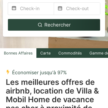
Navigate
Navigate
Rechercher
forward
backward
to
to
interact
interact
with
with
Bonnes Affaires
Carte
Commodités
Gamme de
the
the
calendar
calendar
and
and
Économiser jusqu'à 97%
select
select
Les meilleures offres de
a
a
airbnb, location de Villa &
date.
date.
Mobil Home de vacance
Press
Press
the
the