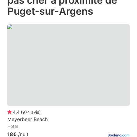
pas cher à proximité de
question
question
Puget-sur-Argens
mark
mark
key
key
to
to
get
get
the
the
keyboard
keyboard
shortcuts
shortcuts
for
for
changing
changing
dates.
dates.
4.4
(
974
avis
)
Meyerbeer Beach
Hotel
18€
/nuit