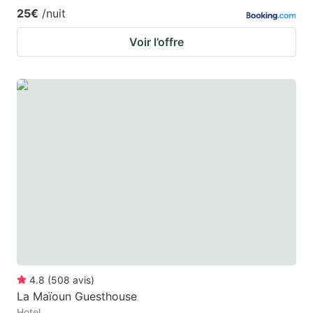
25€
/nuit
Voir l’offre
4.8
(
508
avis
)
La Maïoun Guesthouse
Hotel