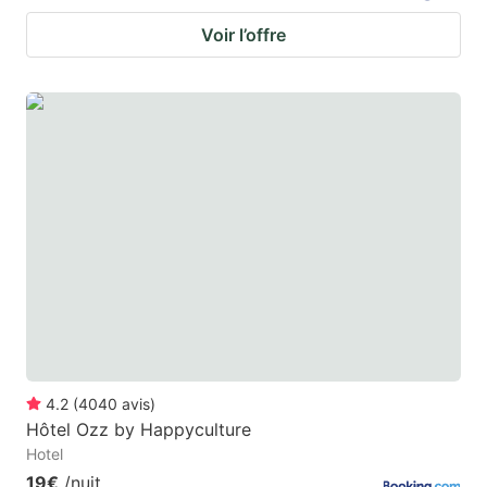
Voir l’offre
4.2
(
4040
avis
)
Hôtel Ozz by Happyculture
Hotel
19€
/nuit