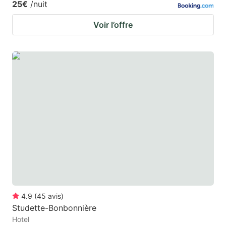
25€
/nuit
Voir l’offre
4.9
(
45
avis
)
Studette-Bonbonnière
Hotel