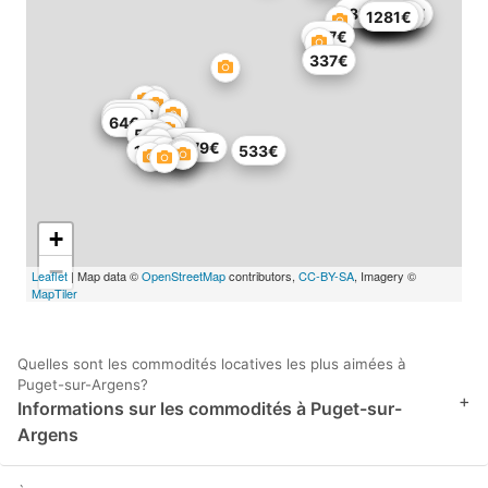
450€
179€
121€
679€
1139€
127€
1041€
921€
254€
195€
182€
945€
1162€
1163€
259€
1044€
1281€
297€
337€
1138€
141€
64€
57€
574€
279€
116€
533€
+
−
Leaflet
| Map data ©
OpenStreetMap
contributors,
CC-BY-SA
, Imagery ©
MapTiler
Quelles sont les commodités locatives les plus aimées à
Puget-sur-Argens?
+
Informations sur les commodités à Puget-sur-
Argens