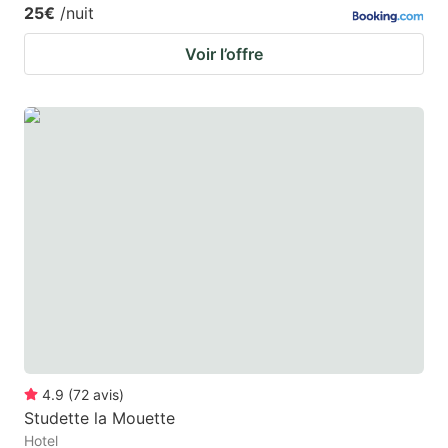
25€
/nuit
Voir l’offre
4.9
(
72
avis
)
Studette la Mouette
Hotel