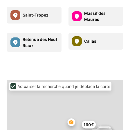
Massif des
Saint-Tropez
Maures
Retenue des Neuf
Callas
Riaux
Actualiser la recherche quand je déplace la carte
160€
179€
179€