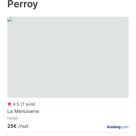
Perroy
mark
mark
key
key
to
to
get
get
the
the
keyboard
keyboard
shortcuts
shortcuts
for
for
changing
changing
dates.
dates.
4.5
(
7
avis
)
La Menuiserie
Hotel
25€
/nuit