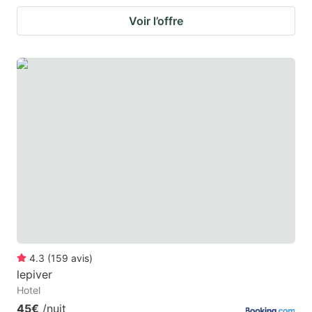
Voir l’offre
4.3
(
159
avis
)
lepiver
Hotel
45€
/nuit