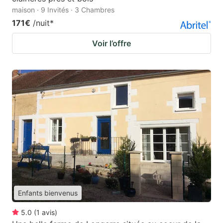
maison · 9 Invités · 3 Chambres
171€
/nuit
*
Voir l’offre
Enfants bienvenus
5.0
(
1
avis
)