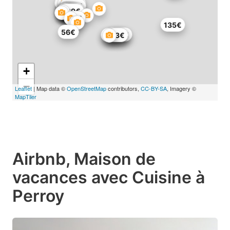
182€
208€
93€
125€
106€
272€
34€
112€
219€
139€
97€
135€
56€
188€
105€
115€
84€
63€
+
−
Leaflet
| Map data ©
OpenStreetMap
contributors,
CC-BY-SA
, Imagery ©
MapTiler
Airbnb, Maison de
vacances avec Cuisine à
Perroy