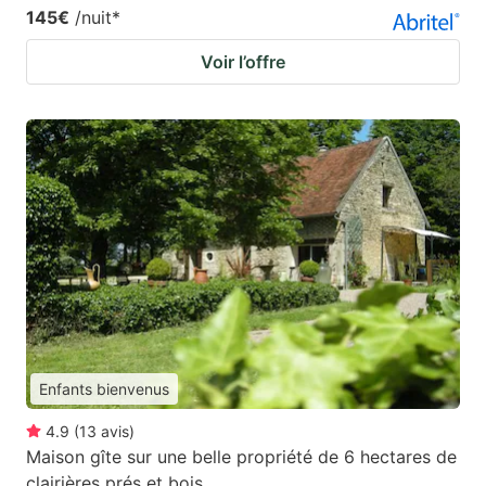
145€
/nuit
*
Voir l’offre
Enfants bienvenus
4.9
(
13
avis
)
Maison gîte sur une belle propriété de 6 hectares de
clairières prés et bois