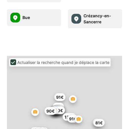
Crézancy-en-
Bue
Sancerre
Actualiser la recherche quand je déplace la carte
91€
27€
51€
57€
55€
149€
140€
54€
90€
137€
91€
81€