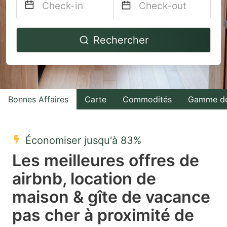
Navigate
Navigate
Rechercher
forward
backward
to
to
interact
interact
with
with
Bonnes Affaires
Carte
Commodités
Gamme de
the
the
calendar
calendar
and
and
Économiser jusqu'à 83%
select
select
Les meilleures offres de
a
a
airbnb, location de
date.
date.
maison & gîte de vacance
Press
Press
the
the
pas cher à proximité de
question
question