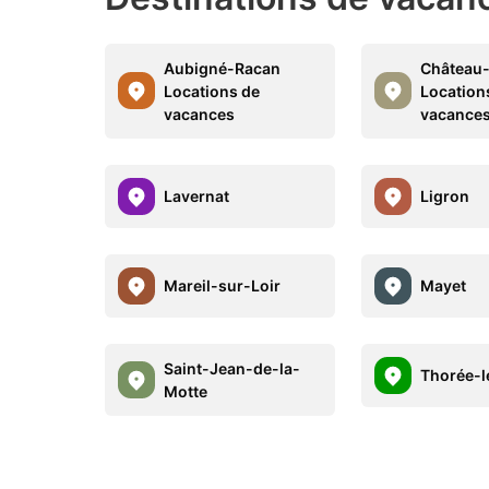
Aubigné-Racan
Château-
Locations de
Location
vacances
vacance
Lavernat
Ligron
Mareil-sur-Loir
Mayet
Saint-Jean-de-la-
Thorée-l
Motte