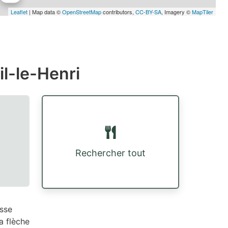
Leaflet
| Map data ©
OpenStreetMap
contributors,
CC-BY-SA
, Imagery ©
MapTiler
l-le-Henri
Rechercher tout
sse
a flèche