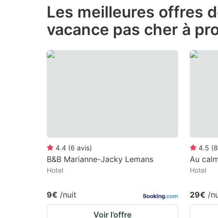
Les meilleures offres 
the
th
vacance pas cher à pro
question
qu
mark
m
key
k
to
to
get
ge
the
th
keyboard
k
shortcuts
sh
for
fo
4.4
(
6
avis
)
4.5
(
8
changing
c
B&B Marianne-Jacky Lemans
Au cal
Hotel
Hotel
dates.
da
9€
/nuit
29€
/nu
Voir l’offre