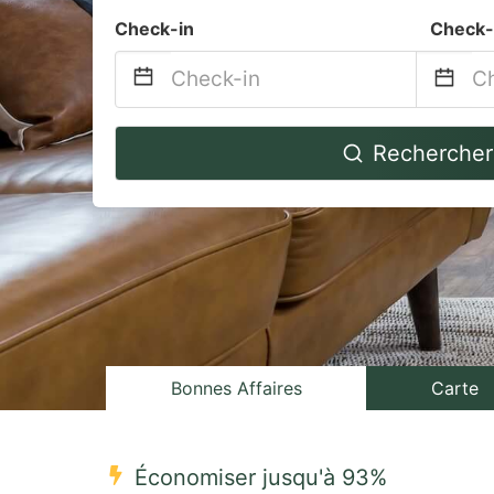
Check-in
Check-
Navigate
Na
Rechercher
forward
b
to
to
interact
in
with
wi
the
th
calendar
ca
and
a
select
se
Bonnes Affaires
Carte
a
a
date.
da
Économiser jusqu'à 93%
Press
Pr