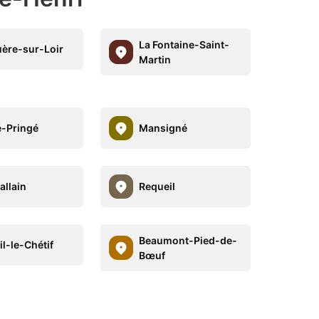
La Fontaine-Saint-
uère-sur-Loir
Martin
-Pringé
Mansigné
allain
Requeil
Beaumont-Pied-de-
il-le-Chétif
Bœuf