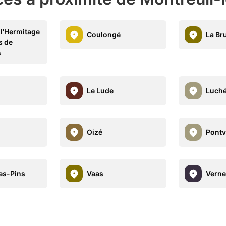
l'Hermitage
Coulongé
La Br
s de
s
Le Lude
Luché
Oizé
Pontv
es-Pins
Vaas
Verne