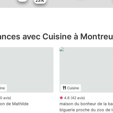
236€
231€
nces avec Cuisine à Montreui
ine
Cuisine
0
avis
)
4.6
(
42
avis
)
on de Mathilde
maison du bonheur de la ba
biguerie proche du zoo de l