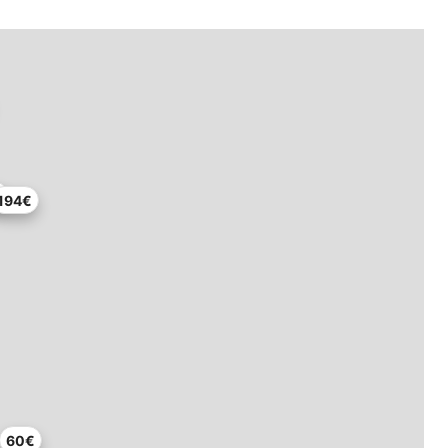
€
194€
60€