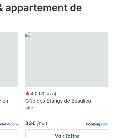
 & appartement de
4.0
(
20
avis
)
e en
Gîte des Etangs de Beaulieu
gîte
33€
/nuit
Voir l’offre