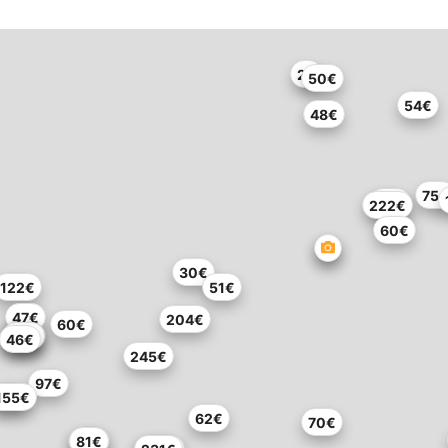
2€
50€
54€
48€
75
38€
222€
60€
30€
122€
51€
47€
204€
60€
82€
60€
60€
46€
245€
97€
82€
155€
62€
70€
89€
81€