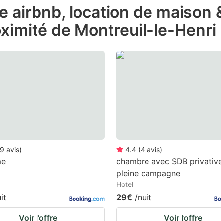
de airbnb, location de maison
e
ximité de Montreuil-le-Henri
estion
ark
ey
t
e
eyboard
ortcuts
r
9
avis
)
4.4
(
4
avis
)
hanging
me
chambre avec SDB privativ
pleine campagne
tes.
Hotel
it
29€
/nuit
Voir l’offre
Voir l’offre