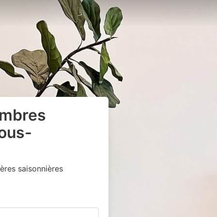
ambres
sous-
ères saisonnières