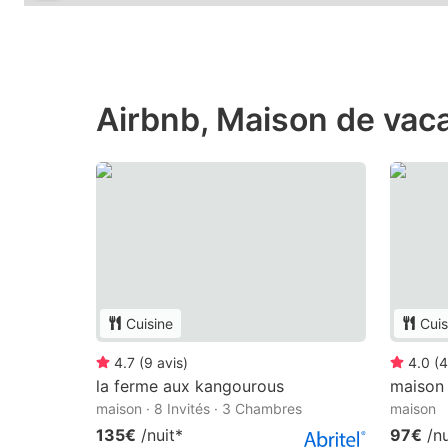
Airbnb, Maison de vac
Cuisine
Cuis
4.7
(
9
avis
)
4.0
(
4
la ferme aux kangourous
maison
maison · 8 Invités · 3 Chambres
maison
135€
/nuit
*
97€
/nu