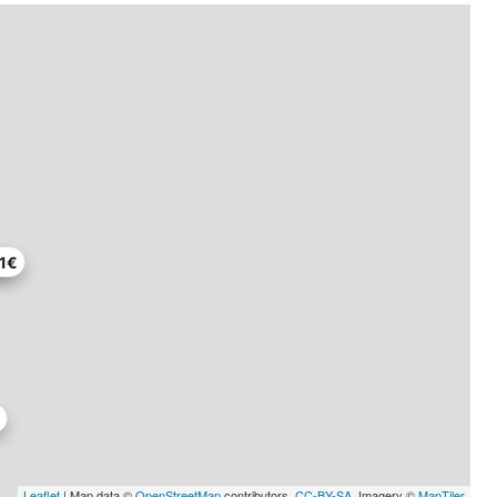
1€
Leaflet
| Map data ©
OpenStreetMap
contributors,
CC-BY-SA
, Imagery ©
MapTiler