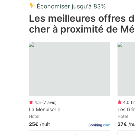
Économiser jusqu'à 83%
Press
Pr
Les meilleures offres 
the
th
cher à proximité de M
question
qu
mark
m
key
k
to
to
get
ge
the
th
keyboard
k
shortcuts
sh
for
fo
4.5
(
7
avis
)
4.0
(
2
changing
c
La Menuiserie
Les Gé
Hotel
Hotel
dates.
da
25€
/nuit
27€
/nu