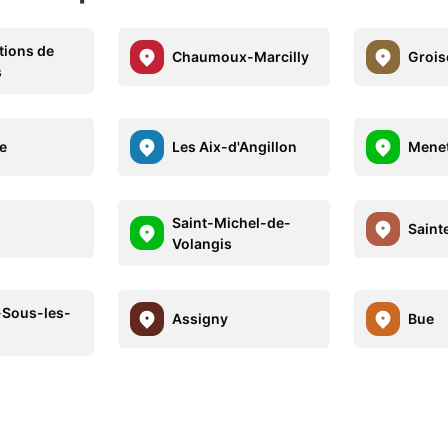
tions de
Chaumoux-Marcilly
Grois
s
ie
Les Aix-d'Angillon
Mene
Saint-Michel-de-
Saint
Volangis
-Sous-les-
Assigny
Bue