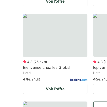
Voir l’offre
4.3
(
25
avis
)
4.3
(
1
Bienvenue chez les Gibbs!
lepiver
Hotel
Hotel
44€
/nuit
45€
/nu
Voir l’offre