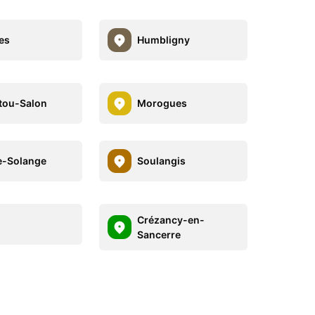
es
Humbligny
tou-Salon
Morogues
e-Solange
Soulangis
Crézancy-en-
Sancerre