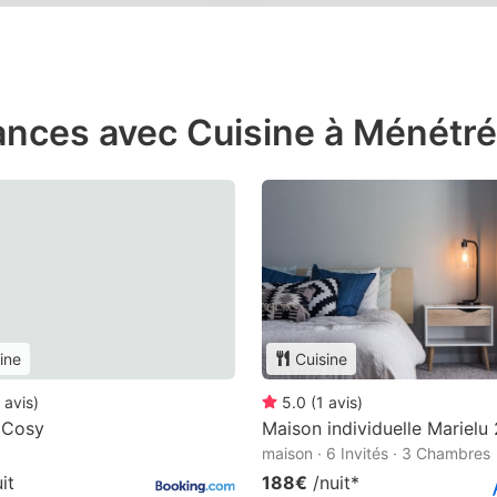
ances avec Cuisine à Ménétr
ine
Cuisine
avis
)
5.0
(
1
avis
)
 Cosy
Maison individuelle Marielu 
maison · 6 Invités · 3 Chambres
it
188€
/nuit
*