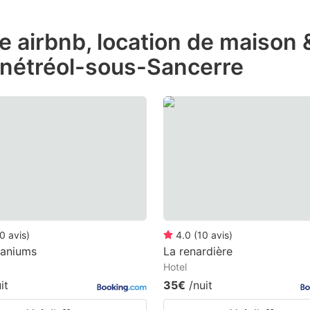
ess
de airbnb, location de maison
e
énétréol-sous-Sancerre
estion
ark
ey
t
e
eyboard
ortcuts
r
0
avis
)
4.0
(
10
avis
)
hanging
raniums
La renardière
Hotel
tes.
it
35€
/nuit