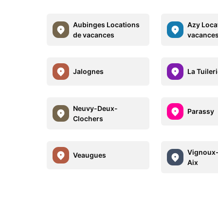
Aubinges Locations
Azy Loca
de vacances
vacance
Jalognes
La Tuiler
Neuvy-Deux-
Parassy
Clochers
Vignoux
Veaugues
Aix