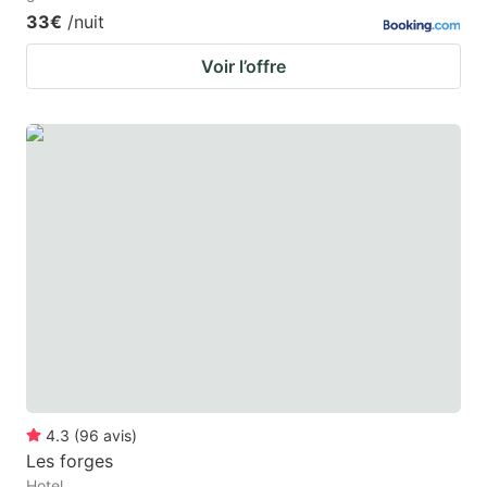
33€
/nuit
Voir l’offre
4.3
(
96
avis
)
Les forges
Hotel