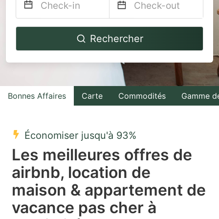
Navigate
Navigate
Rechercher
forward
backward
to
to
interact
interact
with
with
Bonnes Affaires
Carte
Commodités
Gamme de
the
the
calendar
calendar
and
and
Économiser jusqu'à 93%
select
select
Les meilleures offres de
a
a
airbnb, location de
date.
date.
maison & appartement de
Press
Press
the
the
vacance pas cher à
question
question