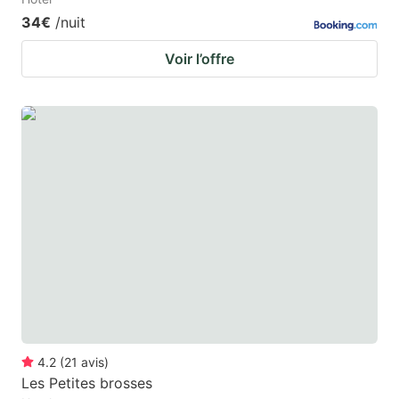
34€
/nuit
Voir l’offre
4.2
(
21
avis
)
Les Petites brosses