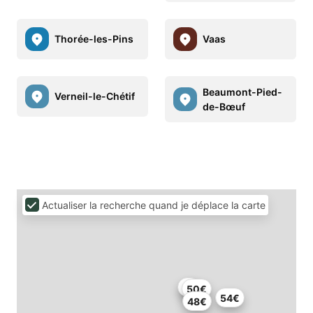
Thorée-les-Pins
Vaas
Beaumont-Pied-
Verneil-le-Chétif
de-Bœuf
Actualiser la recherche quand je déplace la carte
2€
50€
54€
48€