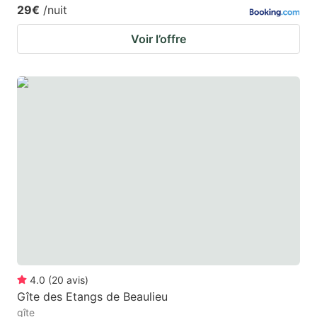
29€
/nuit
Voir l’offre
4.0
(
20
avis
)
Gîte des Etangs de Beaulieu
gîte