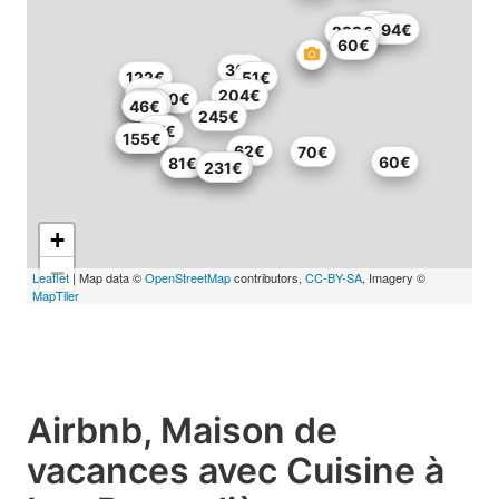
75€
194€
38€
222€
60€
30€
122€
51€
47€
204€
60€
60€
82€
60€
46€
245€
97€
82€
155€
62€
70€
60€
89€
81€
236€
231€
+
−
Leaflet
| Map data ©
OpenStreetMap
contributors,
CC-BY-SA
, Imagery ©
MapTiler
Airbnb, Maison de
vacances avec Cuisine à