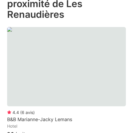
proximité de Les
mark
mark
Renaudières
key
key
to
to
get
get
the
the
keyboard
keyboard
shortcuts
shortcuts
for
for
changing
changing
dates.
dates.
4.4
(
6
avis
)
B&B Marianne-Jacky Lemans
Hotel