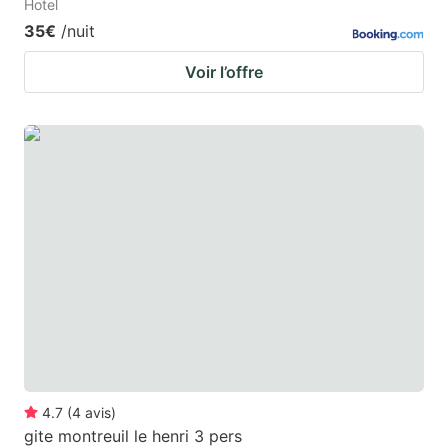
Hotel
35€
/nuit
Voir l’offre
4.7
(
4
avis
)
gite montreuil le henri 3 pers