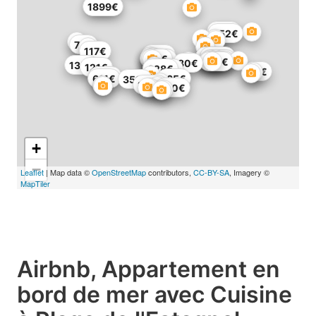
314€
1899€
212€
252€
75€
117€
167€
116€
130€
539€
118€
259€
656€
899€
215€
80€
135€
121€
513€
3451€
628€
87€
197€
611€
165€
351€
276€
100€
+
−
Leaflet
| Map data ©
OpenStreetMap
contributors,
CC-BY-SA
, Imagery ©
MapTiler
Airbnb, Appartement en
bord de mer avec Cuisine