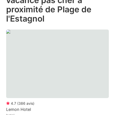
vacance pas cher à
question
question
proximité de Plage de
mark
mark
l'Estagnol
key
key
to
to
get
get
the
the
keyboard
keyboard
shortcuts
shortcuts
for
for
changing
changing
dates.
dates.
4.7
(
386
avis
)
Lemon Hotel