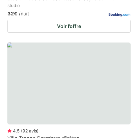
studio
32€
/nuit
Voir l’offre
4.5
(
92
avis
)