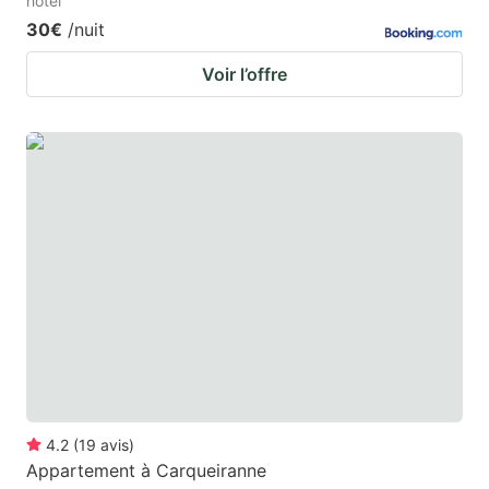
hotel
30€
/nuit
Voir l’offre
4.2
(
19
avis
)
Appartement à Carqueiranne