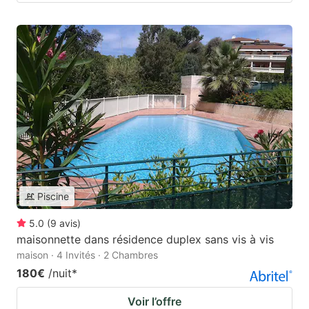
Piscine
5.0
(
9
avis
)
maisonnette dans résidence duplex sans vis à vis
maison · 4 Invités · 2 Chambres
180€
/nuit
*
Voir l’offre