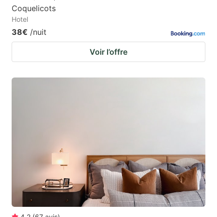
Coquelicots
Hotel
38€
/nuit
Voir l’offre
4.2
(
67
avis
)