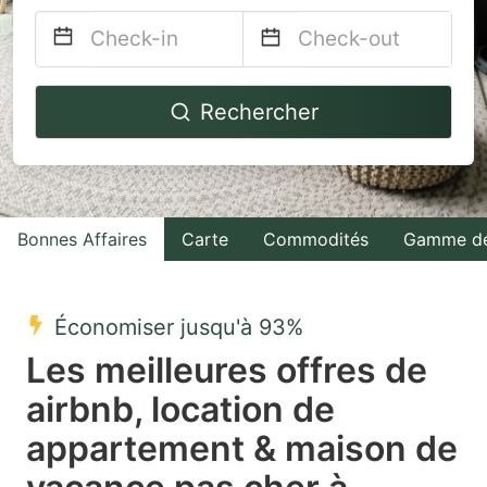
Navigate
Navigate
Rechercher
forward
backward
to
to
interact
interact
with
with
Bonnes Affaires
Carte
Commodités
Gamme de
the
the
calendar
calendar
and
and
Économiser jusqu'à 93%
select
select
Les meilleures offres de
a
a
airbnb, location de
date.
date.
appartement & maison de
Press
Press
the
the