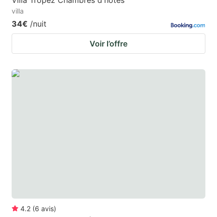
Villa Tropez Chambres d'hôtes
villa
34€
/nuit
Voir l’offre
4.2
(
6
avis
)