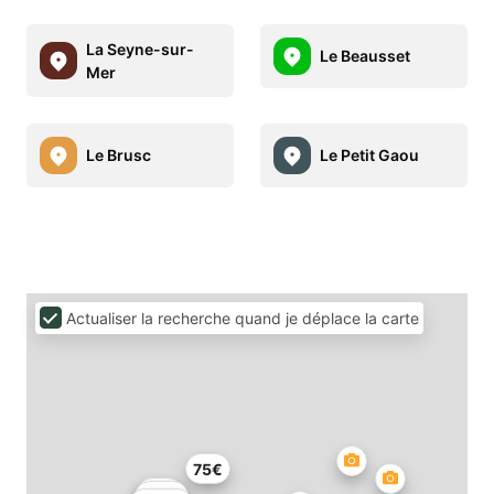
La Seyne-sur-
Le Beausset
Mer
Le Brusc
Le Petit Gaou
Actualiser la recherche quand je déplace la carte
75€
89€