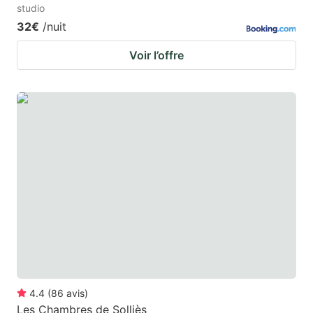
studio
32€
/nuit
Voir l’offre
4.4
(
86
avis
)
Les Chambres de Solliès