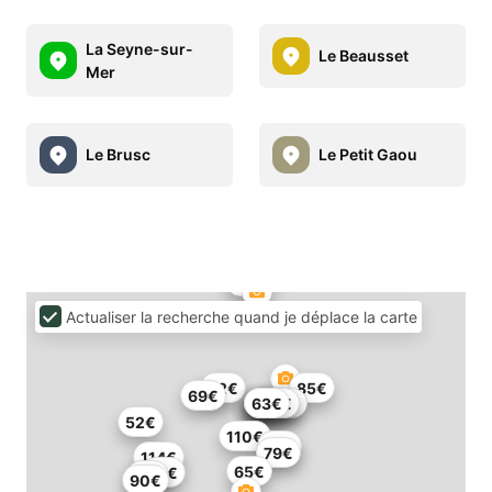
La Seyne-sur-
Le Beausset
Mer
Le Brusc
Le Petit Gaou
Actualiser la recherche quand je déplace la carte
82€
85€
69€
513€
3451€
247€
628€
1€
63€
52€
110€
78€
79€
114€
65€
67€
71€
90€