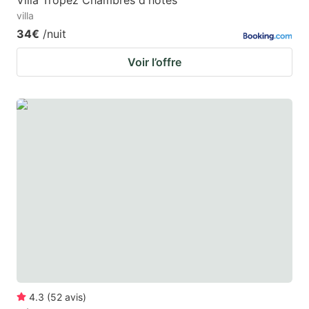
Villa Tropez Chambres d'hôtes
villa
34€
/nuit
Voir l’offre
4.3
(
52
avis
)