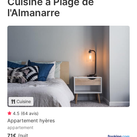
Cuisine à Plage de
l'Almanarre
Cuisine
4.5
(
64
avis
)
Appartement hyères
appartement
71€
/nuit