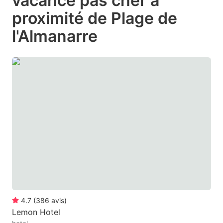
vacance pas cher à
question
question
proximité de Plage de
mark
mark
l'Almanarre
key
key
to
to
get
get
the
the
keyboard
keyboard
shortcuts
shortcuts
for
for
changing
changing
dates.
dates.
4.7
(
386
avis
)
Lemon Hotel