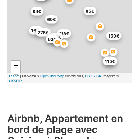
85€
94€
69€
167€
276€
118€
150€
132€
78€
63€
74€
115€
+
−
Leaflet
| Map data ©
OpenStreetMap
contributors,
CC-BY-SA
, Imagery ©
MapTiler
Airbnb, Appartement en
bord de plage avec