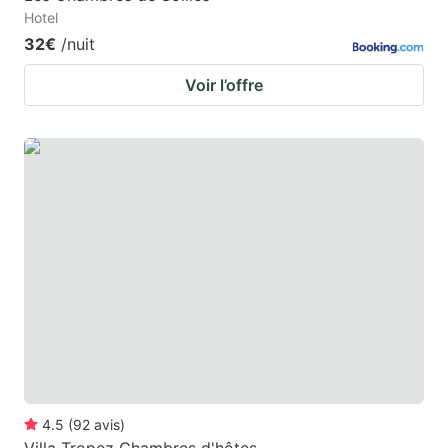
Hotel
32€
/nuit
Voir l’offre
4.5
(
92
avis
)