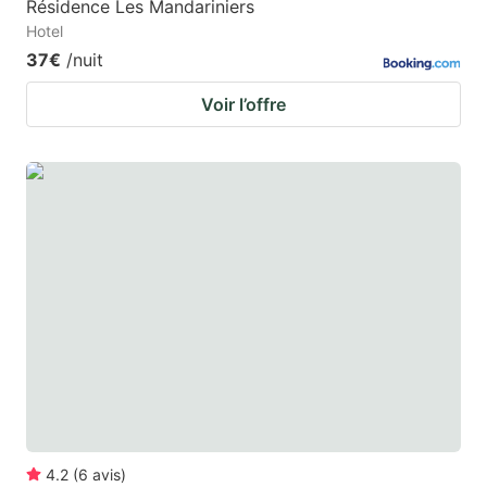
Résidence Les Mandariniers
Hotel
37€
/nuit
Voir l’offre
4.2
(
6
avis
)