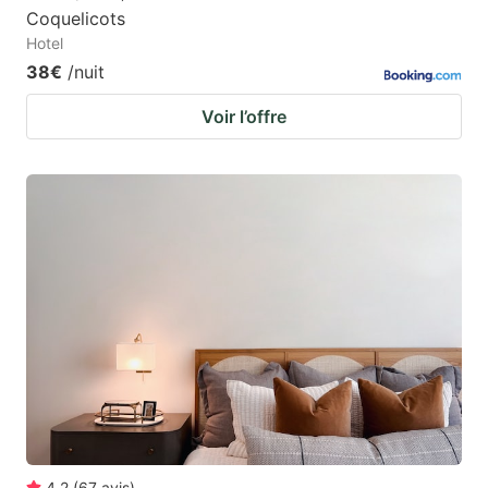
Coquelicots
Hotel
38€
/nuit
Voir l’offre
4.2
(
67
avis
)