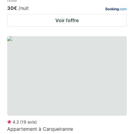
hotel
30€
/nuit
Voir l’offre
4.2
(
19
avis
)
Appartement à Carqueiranne