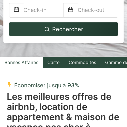
Navigate
Navigate
Rechercher
forward
backward
to
to
interact
interact
with
with
Bonnes Affaires
Carte
Commodités
Gamme de
the
the
calendar
calendar
and
and
Économiser jusqu'à 93%
select
select
Les meilleures offres de
a
a
airbnb, location de
date.
date.
appartement & maison de
Press
Press
the
the