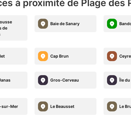
es à proximité de Plage des 
Cousse
Baie de Sanary
Bando
s de
s
let
Cap Brun
Ceyre
 Janas
Gros-Cerveau
Île d
-sur-Mer
Le Beausset
Le Br