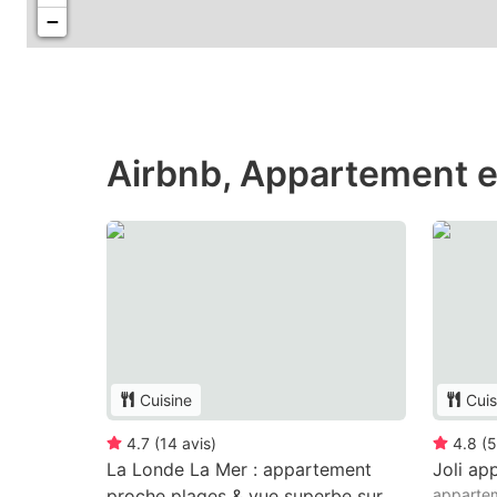
−
Airbnb, Appartement e
Cuisine
Cuis
4.7
(
14
avis
)
4.8
(
5
La Londe La Mer : appartement
Joli ap
proche plages & vue superbe sur
apparte