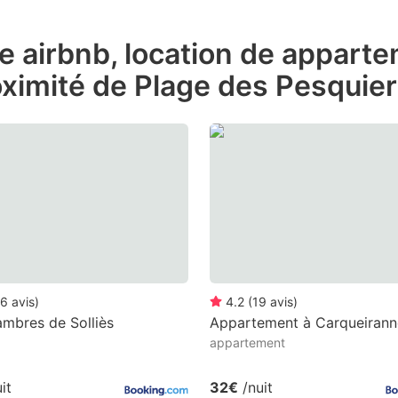
ess
de airbnb, location de appart
e
oximité de Plage des Pesquie
estion
ark
ey
t
e
eyboard
ortcuts
r
6
avis
)
4.2
(
19
avis
)
hanging
mbres de Solliès
Appartement à Carqueirann
appartement
tes.
it
32€
/nuit