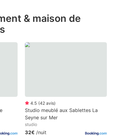
ement & maison de
rs
4.5
(
42
avis
)
e
Studio meublé aux Sablettes La
Seyne sur Mer
studio
32€
/nuit