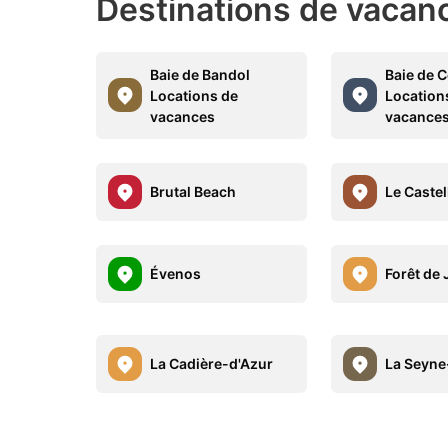
Destinations de vacanc
Baie de Bandol
Baie de 
Locations de
Location
vacances
vacance
Brutal Beach
Le Castel
Évenos
Forêt de
La Cadière-d'Azur
La Seyne