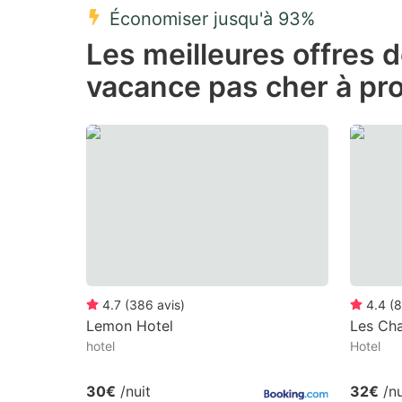
Économiser jusqu'à 93%
Press
Pr
Les meilleures offres 
the
th
vacance pas cher à pr
question
qu
mark
m
key
k
to
to
get
ge
the
th
keyboard
k
shortcuts
sh
for
fo
4.7
(
386
avis
)
4.4
(
8
changing
c
Lemon Hotel
Les Cha
hotel
Hotel
dates.
da
30€
/nuit
32€
/nu