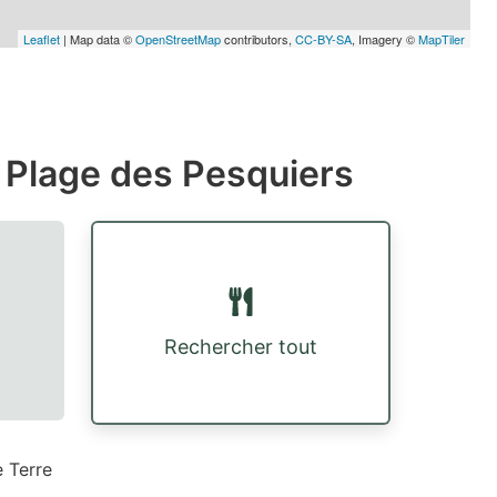
Leaflet
| Map data ©
OpenStreetMap
contributors,
CC-BY-SA
, Imagery ©
MapTiler
 Plage des Pesquiers
Rechercher tout
 Terre