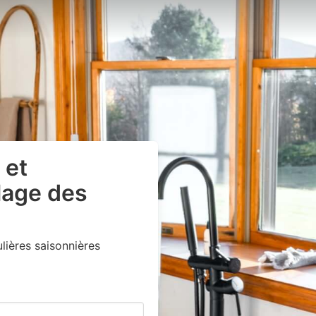
 et
lage des
ières saisonnières