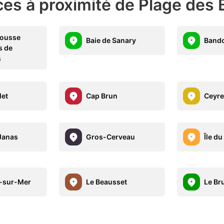
ces à proximité de Plage des
Cousse
Baie de Sanary
Bando
s de
s
let
Cap Brun
Ceyre
 Janas
Gros-Cerveau
Île d
-sur-Mer
Le Beausset
Le Br