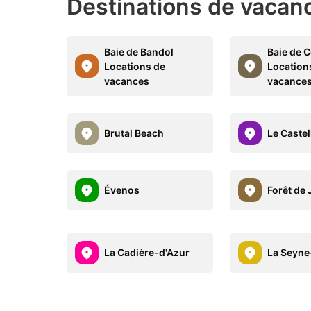
Destinations de vacan
Baie de Bandol
Baie de 
Locations de
Location
vacances
vacance
Brutal Beach
Le Castel
Évenos
Forêt de
La Cadière-d'Azur
La Seyne