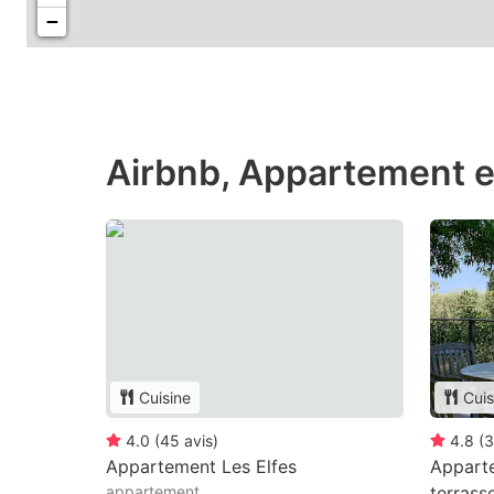
−
Airbnb, Appartement e
Cuisine
Cuis
4.0
(
45
avis
)
4.8
(
3
Appartement Les Elfes
Appart
appartement
terrass