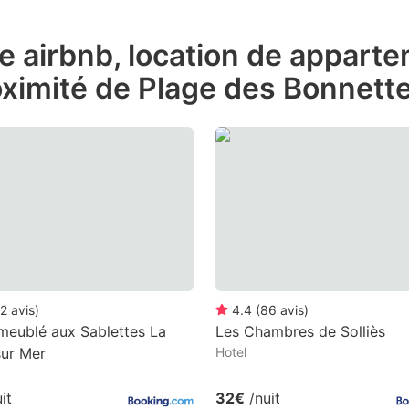
ess
de airbnb, location de appart
e
oximité de Plage des Bonnett
estion
ark
ey
t
e
eyboard
ortcuts
r
2
avis
)
4.4
(
86
avis
)
hanging
meublé aux Sablettes La
Les Chambres de Solliès
sur Mer
Hotel
tes.
it
32€
/nuit