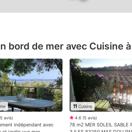
n bord de mer avec Cuisine à
ine
Cuisine
5
avis
)
4.6
(
5
avis
)
ement indépendant avec
78 m2 MER SOLEIL SABLE
e et jardin vue mer
3 ILES 83250 MAS DOU P