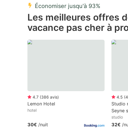
Économiser jusqu'à 93%
Press
Pr
Les meilleures offres 
the
th
vacance pas cher à pr
question
qu
mark
m
key
k
to
to
get
ge
the
th
keyboard
k
shortcuts
sh
for
fo
4.7
(
386
avis
)
4.5
(
4
changing
c
Lemon Hotel
Studio 
hotel
Seyne 
dates.
da
studio
30€
/nuit
32€
/nu