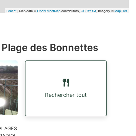
Leaflet
| Map data ©
OpenStreetMap
contributors,
CC-BY-SA
, Imagery ©
MapTiler
 Plage des Bonnettes
Rechercher tout
 PLAGES
ARADIOU