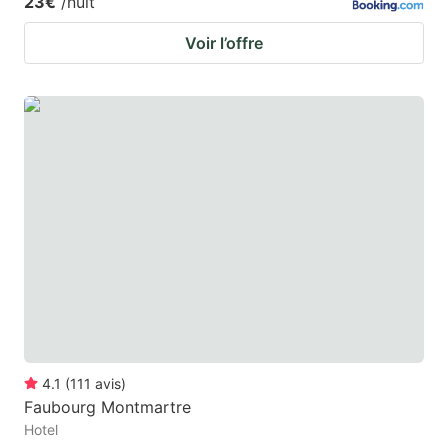
23€
/nuit
Voir l’offre
4.1
(
111
avis
)
Faubourg Montmartre
Hotel