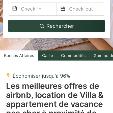
Navigate
Navigate
Rechercher
forward
backward
to
to
interact
interact
with
with
Bonnes Affaires
Carte
Commodités
Gamme de
the
the
calendar
calendar
and
and
Économiser jusqu'à 96%
select
select
Les meilleures offres de
a
a
airbnb, location de Villa &
date.
date.
appartement de vacance
Press
Press
the
the