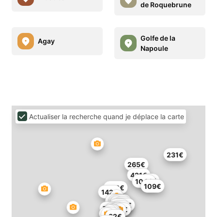
de Roquebrune
Golfe de la
Agay
Napoule
Actualiser la recherche quand je déplace la carte
231€
265€
421€
97€
104€
109€
262€
142€
119€
119€
89€
76€
136€
75€
93€
78€
127€
49€
82€