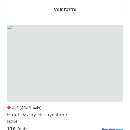
Voir l’offre
4.2
(
4040
avis
)
Hôtel Ozz by Happyculture
Hotel
19€
/nuit