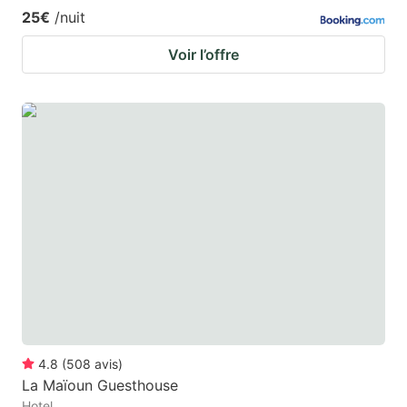
25€
/nuit
Voir l’offre
4.8
(
508
avis
)
La Maïoun Guesthouse
Hotel