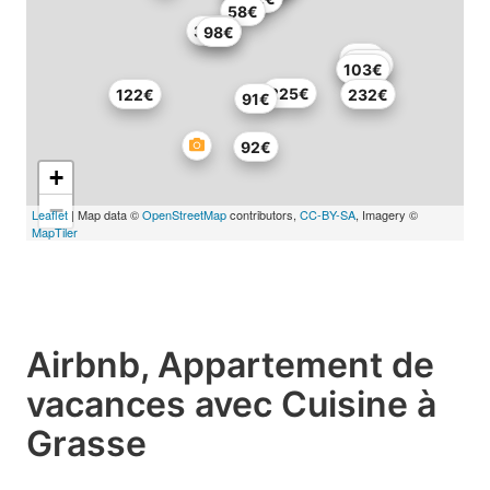
58€
325€
98€
93€
261€
103€
225€
122€
232€
91€
92€
+
−
Leaflet
| Map data ©
OpenStreetMap
contributors,
CC-BY-SA
, Imagery ©
MapTiler
Airbnb, Appartement de
vacances avec Cuisine à
Grasse