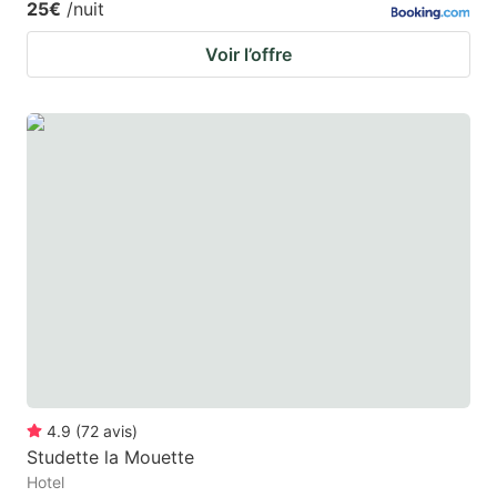
25€
/nuit
Voir l’offre
4.9
(
72
avis
)
Studette la Mouette
Hotel