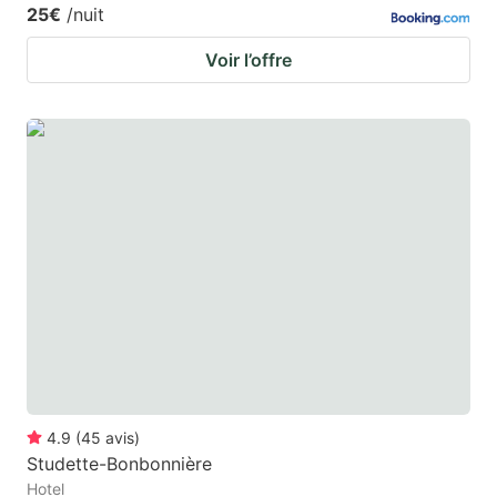
25€
/nuit
Voir l’offre
4.9
(
45
avis
)
Studette-Bonbonnière
Hotel