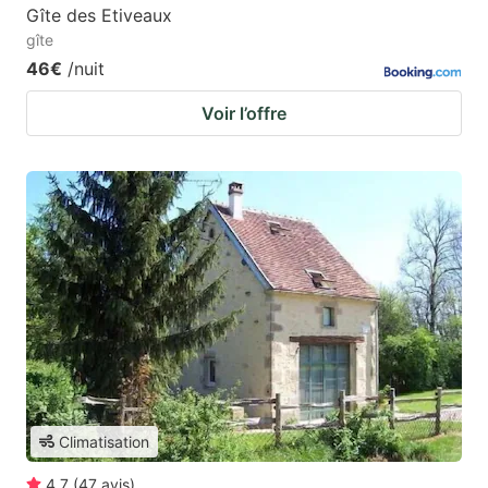
Gîte des Etiveaux
gîte
46€
/nuit
Voir l’offre
Climatisation
4.7
(
47
avis
)