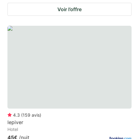
Voir l’offre
4.3
(
159
avis
)
lepiver
Hotel
45€
/nuit