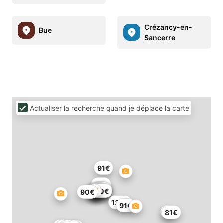
Crézancy-en-
Bue
Sancerre
Actualiser la recherche quand je déplace la carte
91€
27€
51€
57€
55€
149€
140€
54€
90€
137€
91€
81€