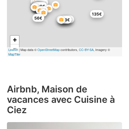
182€
208€
93€
125€
106€
272€
34€
112€
219€
139€
97€
135€
56€
188€
105€
115€
84€
63€
+
−
Leaflet
| Map data ©
OpenStreetMap
contributors,
CC-BY-SA
, Imagery ©
MapTiler
Airbnb, Maison de
vacances avec Cuisine à
Ciez