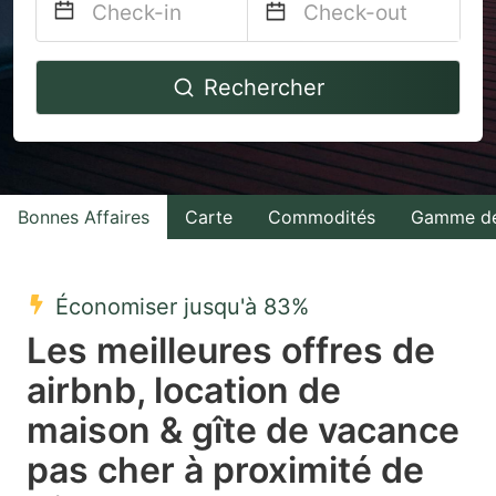
Navigate
Navigate
Rechercher
forward
backward
to
to
interact
interact
with
with
Bonnes Affaires
Carte
Commodités
Gamme de
the
the
calendar
calendar
and
and
Économiser jusqu'à 83%
select
select
Les meilleures offres de
a
a
airbnb, location de
date.
date.
maison & gîte de vacance
Press
Press
the
the
pas cher à proximité de
question
question