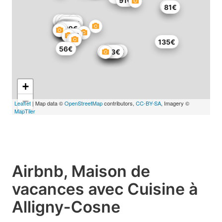
91€
81€
182€
208€
93€
125€
106€
272€
34€
112€
219€
139€
97€
135€
56€
188€
105€
115€
84€
63€
+
−
Leaflet
| Map data ©
OpenStreetMap
contributors,
CC-BY-SA
, Imagery ©
MapTiler
Airbnb, Maison de
vacances avec Cuisine à
Alligny-Cosne