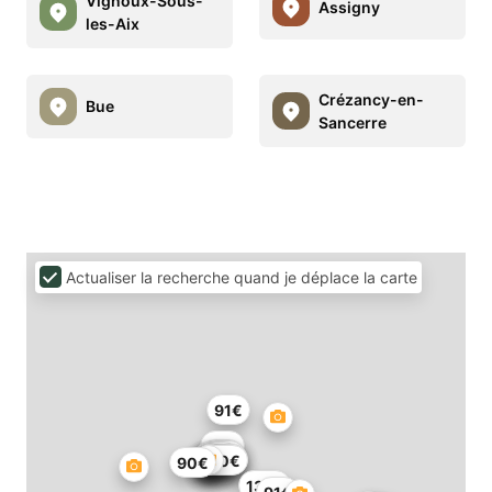
Vignoux-Sous-
Assigny
les-Aix
Crézancy-en-
Bue
Sancerre
Actualiser la recherche quand je déplace la carte
91€
27€
51€
57€
55€
149€
140€
54€
90€
137€