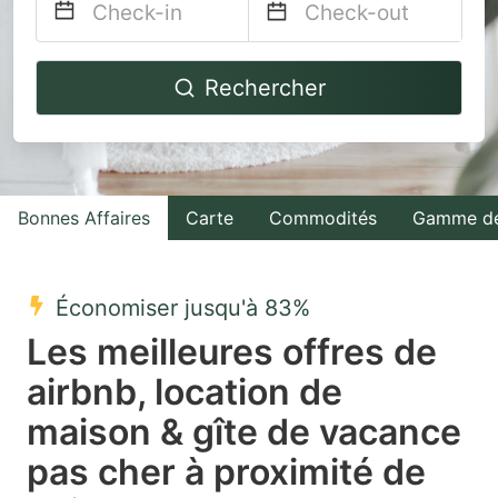
Navigate
Navigate
Rechercher
forward
backward
to
to
interact
interact
with
with
Bonnes Affaires
Carte
Commodités
Gamme de
the
the
calendar
calendar
and
and
Économiser jusqu'à 83%
select
select
Les meilleures offres de
a
a
airbnb, location de
date.
date.
maison & gîte de vacance
Press
Press
the
the
pas cher à proximité de
question
question