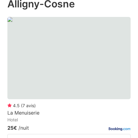
Alligny-Cosne
mark
mark
key
key
to
to
get
get
the
the
keyboard
keyboard
shortcuts
shortcuts
for
for
changing
changing
dates.
dates.
4.5
(
7
avis
)
La Menuiserie
Hotel
25€
/nuit