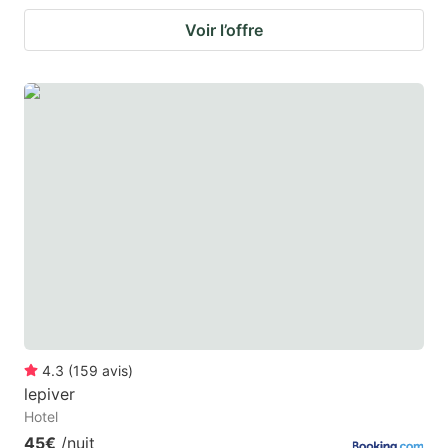
Voir l’offre
4.3
(
159
avis
)
lepiver
Hotel
45€
/nuit