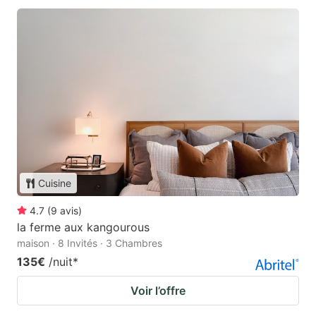
Cuisine
4.7
(
9
avis
)
la ferme aux kangourous
maison · 8 Invités · 3 Chambres
135€
/nuit
*
Voir l’offre