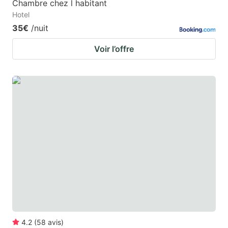
Chambre chez l habitant
Hotel
35€
/nuit
Voir l’offre
4.2
(
58
avis
)