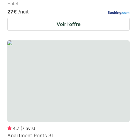
Hotel
27€
/nuit
Voir l’offre
4.7
(
7
avis
)
Apartment Ponts 31