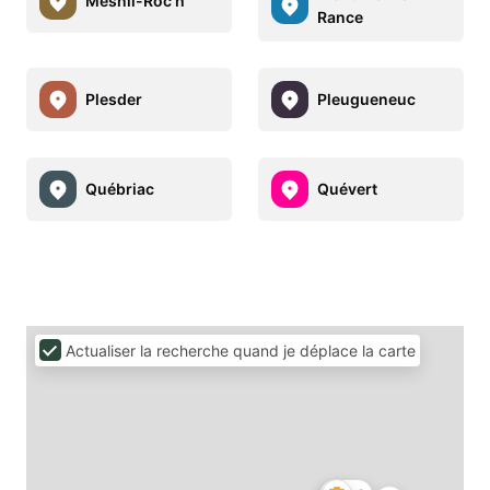
Mesnil-Roc'h
Rance
Plesder
Pleugueneuc
Québriac
Quévert
Actualiser la recherche quand je déplace la carte