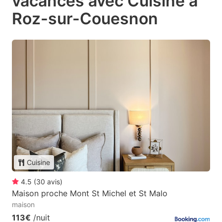
vacances avec Cuisine à
Roz-sur-Couesnon
Cuisine
4.5
(
30
avis
)
Maison proche Mont St Michel et St Malo
maison
113€
/nuit