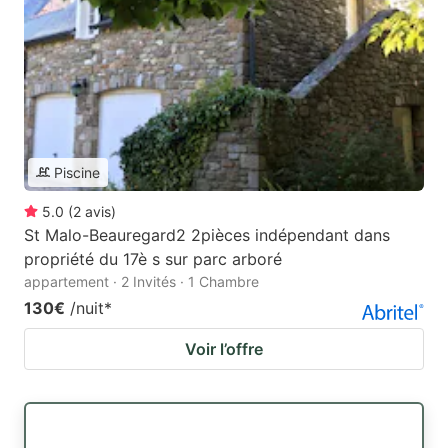
Piscine
5.0
(
2
avis
)
St Malo-Beauregard2 2pièces indépendant dans
propriété du 17è s sur parc arboré
appartement · 2 Invités · 1 Chambre
130€
/nuit
*
Voir l’offre