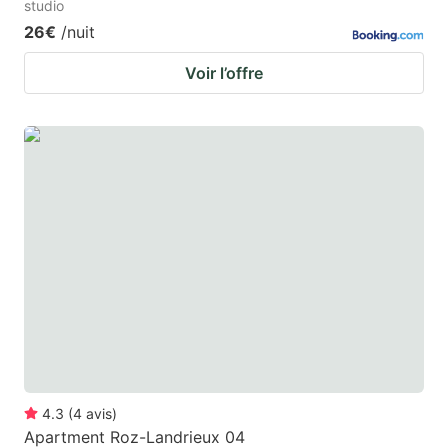
studio
26€
/nuit
Voir l’offre
4.3
(
4
avis
)
Apartment Roz-Landrieux 04