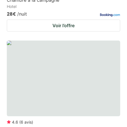
Chambre à la campagne
Hotel
28€
/nuit
Voir l’offre
4.6
(
6
avis
)