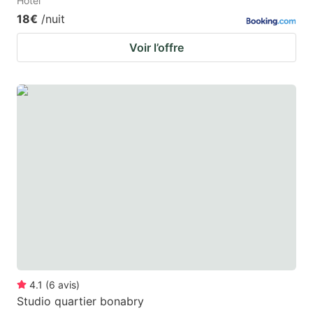
Hotel
18€
/nuit
Voir l’offre
4.1
(
6
avis
)
Studio quartier bonabry