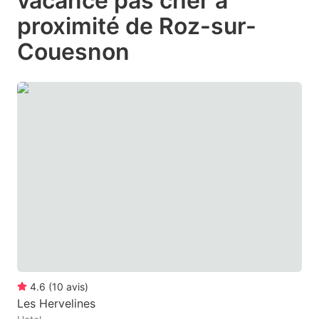
vacance pas cher à
question
question
proximité de Roz-sur-
mark
mark
Couesnon
key
key
to
to
get
get
the
the
keyboard
keyboard
shortcuts
shortcuts
for
for
changing
changing
dates.
dates.
4.6
(
10
avis
)
Les Hervelines