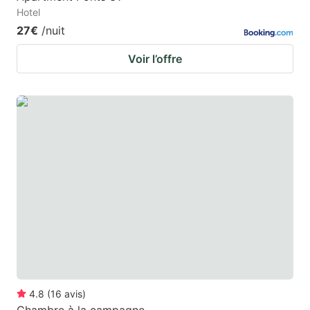
Hotel
27€
/nuit
Voir l’offre
4.8
(
16
avis
)