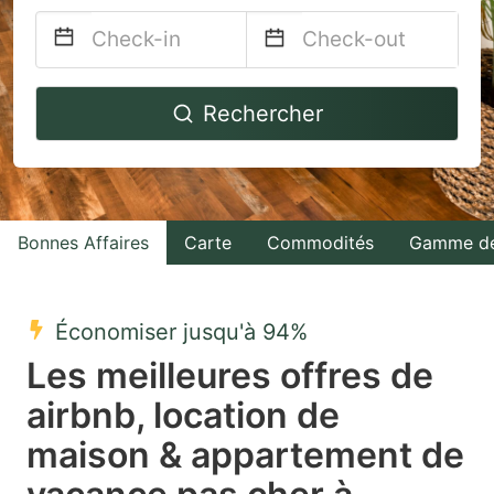
Navigate
Navigate
Rechercher
forward
backward
to
to
interact
interact
with
with
Bonnes Affaires
Carte
Commodités
Gamme de
the
the
calendar
calendar
and
and
Économiser jusqu'à 94%
select
select
Les meilleures offres de
a
a
airbnb, location de
date.
date.
maison & appartement de
Press
Press
the
the