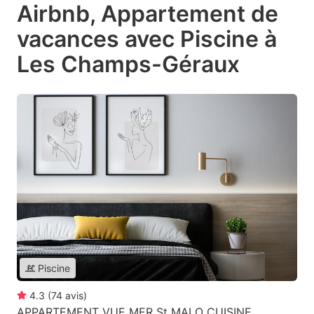
Airbnb, Appartement de
vacances avec Piscine à
Les Champs-Géraux
Piscine
4.3
(
74
avis
)
APPARTEMENT VUE MER St MALO CUISINE