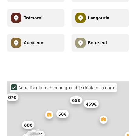
Trémorel
Langourla
Aucaleuc
Bourseul
Actualiser la recherche quand je déplace la carte
67€
65€
459€
56€
88€
77€
54€