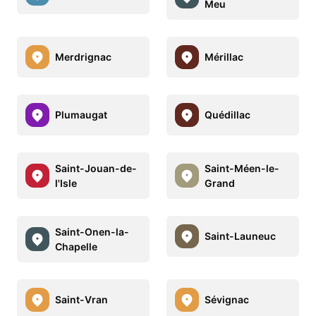
Meu
Merdrignac
Mérillac
Plumaugat
Quédillac
Saint-Jouan-de-
Saint-Méen-le-
l'Isle
Grand
Saint-Onen-la-
Saint-Launeuc
Chapelle
Saint-Vran
Sévignac