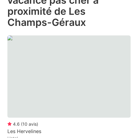
vacance pas cher à
question
question
proximité de Les
mark
mark
Champs-Géraux
key
key
to
to
get
get
the
the
keyboard
keyboard
shortcuts
shortcuts
for
for
changing
changing
dates.
dates.
4.6
(
10
avis
)
Les Hervelines