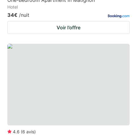
One-Bedroom Apartment in Matignon
Hotel
34€
/nuit
Voir l’offre
4.6
(
6
avis
)