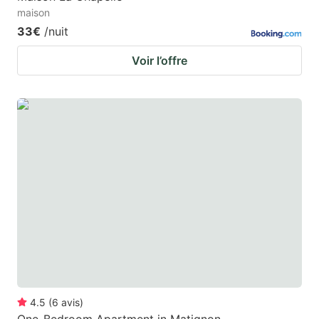
maison
33€
/nuit
Voir l’offre
4.5
(
6
avis
)