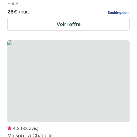
Hotel
28€
/nuit
Voir l’offre
4.3
(
83
avis
)
Maison La Chapelle