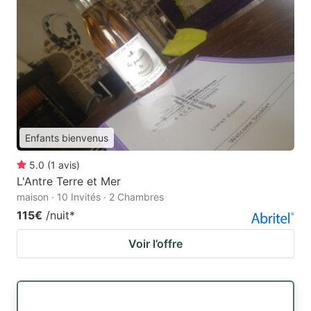
Enfants bienvenus
5.0
(
1
avis
)
L'Antre Terre et Mer
maison · 10 Invités · 2 Chambres
115€
/nuit
*
Voir l’offre