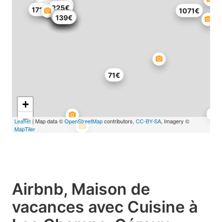
54€
135€
63€
46€
77€
86€
94€
54€
67€
207€
114€
86€
225€
171€
1071€
106€
89€
103€
106€
88€
139€
71€
+
36
−
Leaflet
| Map data ©
OpenStreetMap
contributors,
CC-BY-SA
, Imagery ©
MapTiler
Airbnb, Maison de
vacances avec Cuisine à