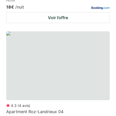
Hotel
18€
/nuit
Voir l’offre
4.3
(
4
avis
)
Apartment Roz-Landrieux 04