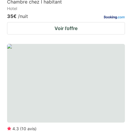
Chambre chez l habitant
Hotel
35€
/nuit
Voir l’offre
4.3
(
10
avis
)