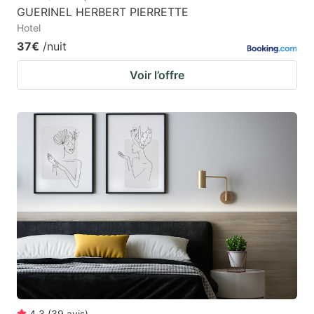
GUERINEL HERBERT PIERRETTE
Hotel
37€
/nuit
Voir l’offre
4.3
(
39
avis
)