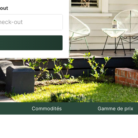
out
vigate
ackward
teract
th
e
lendar
nd
lect
Commodités
Gamme de prix
te.
ess