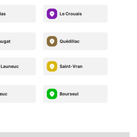
las
Le Crouais
augat
Quédillac
-Launeuc
Saint-Vran
euc
Bourseul