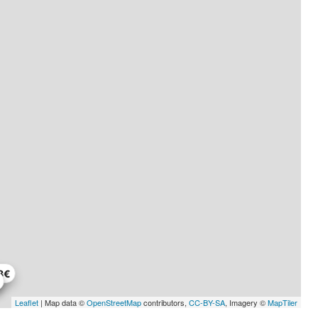
8€
Leaflet
| Map data ©
OpenStreetMap
contributors,
CC-BY-SA
, Imagery ©
MapTiler