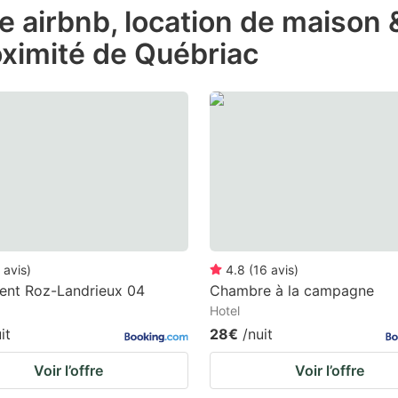
de airbnb, location de maison
e
oximité de Québriac
estion
ark
ey
t
e
eyboard
ortcuts
r
avis
)
4.8
(
16
avis
)
hanging
ent Roz-Landrieux 04
Chambre à la campagne
Hotel
tes.
it
28€
/nuit
Voir l’offre
Voir l’offre