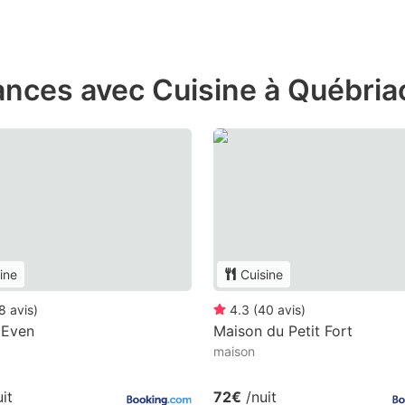
ances avec Cuisine à Québria
ine
Cuisine
8
avis
)
4.3
(
40
avis
)
 Even
Maison du Petit Fort
maison
uit
72€
/nuit