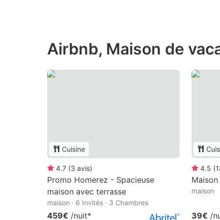
Airbnb, Maison de vac
Cuisine
Cuis
4.7
(
3
avis
)
4.5
(
1
Promo Homerez - Spacieuse
Maison
maison avec terrasse
maison
maison · 6 Invités · 3 Chambres
459€
/nuit
*
39€
/n