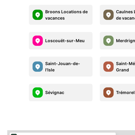
Broons Locations de
Caulnes 
vacances
de vacan
Loscouët-sur-Meu
Merdrig
Saint-Jouan-de-
Saint-Mé
l'Isle
Grand
Sévignac
Trémorel