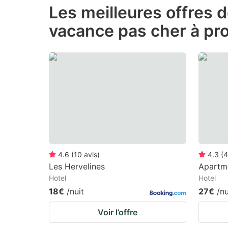
Les meilleures offres 
the
th
vacance pas cher à pr
question
qu
mark
m
key
k
to
to
get
ge
the
th
keyboard
k
shortcuts
sh
for
fo
4.6
(
10
avis
)
4.3
(
4
changing
c
Les Hervelines
Apartm
Hotel
Hotel
dates.
da
18€
/nuit
27€
/nu
Voir l’offre