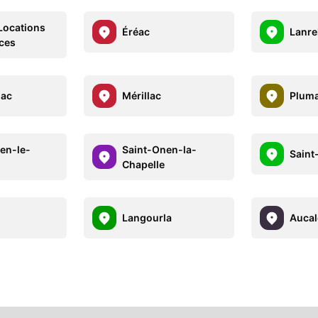
Locations
Éréac
Lanre
ces
nac
Mérillac
Plum
en-le-
Saint-Onen-la-
Saint
Chapelle
Langourla
Aucal