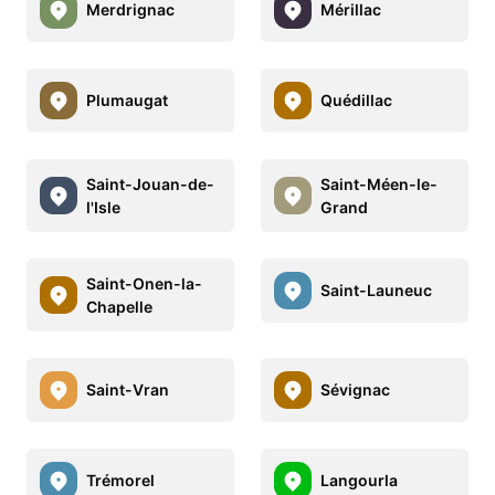
Merdrignac
Mérillac
Plumaugat
Quédillac
Saint-Jouan-de-
Saint-Méen-le-
l'Isle
Grand
Saint-Onen-la-
Saint-Launeuc
Chapelle
Saint-Vran
Sévignac
Trémorel
Langourla