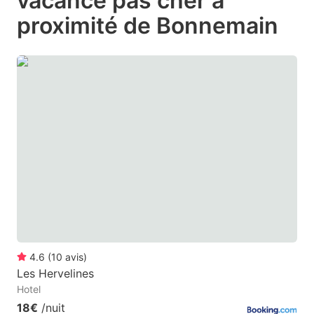
vacance pas cher à
question
question
proximité de Bonnemain
mark
mark
key
key
to
to
get
get
the
the
keyboard
keyboard
shortcuts
shortcuts
for
for
changing
changing
dates.
dates.
4.6
(
10
avis
)
Les Hervelines
Hotel
18€
/nuit