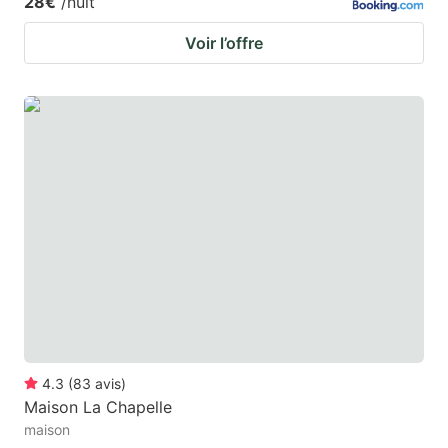
28€
/nuit
Voir l’offre
4.3
(
83
avis
)
Maison La Chapelle
maison