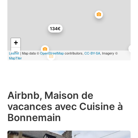
134€
+
36
−
Leaflet
| Map data ©
OpenStreetMap
contributors,
CC-BY-SA
, Imagery ©
MapTiler
Airbnb, Maison de
vacances avec Cuisine à
Bonnemain