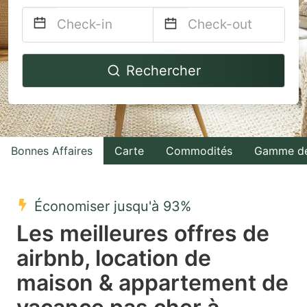
Navigate
Navigate
Rechercher
forward
backward
to
to
interact
interact
with
with
Bonnes Affaires
Carte
Commodités
Gamme de
the
the
calendar
calendar
and
and
Économiser jusqu'à 93%
select
select
Les meilleures offres de
a
a
airbnb, location de
date.
date.
maison & appartement de
Press
Press
the
the