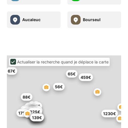
Aucaleuc
Bourseul
Actualiser la recherche quand je déplace la carte
67€
65€
459€
56€
88€
77€
54€
54€
135€
63€
46€
77€
86€
94€
54€
67€
207€
114€
86€
225€
171€
1230€
106€
89€
103€
106€
88€
139€