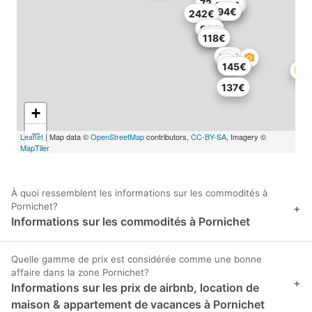
72€
280€
251€
94€
242€
97€
92€
80€
118€
83€
145€
137€
+
−
Leaflet
| Map data ©
OpenStreetMap
contributors,
CC-BY-SA
, Imagery ©
MapTiler
À quoi ressemblent les informations sur les commodités à
Pornichet?
+
Informations sur les commodités à Pornichet
Quelle gamme de prix est considérée comme une bonne
affaire dans la zone Pornichet?
+
Informations sur les prix de airbnb, location de
maison & appartement de vacances à Pornichet