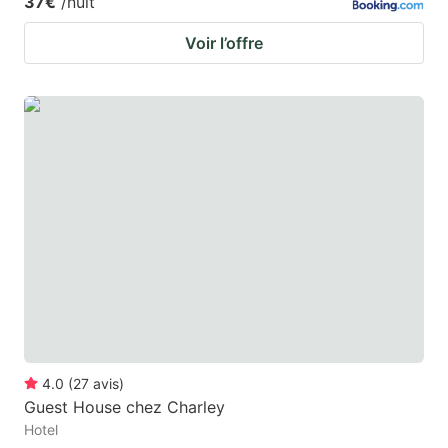
37€
/nuit
Voir l’offre
4.0
(
27
avis
)
Guest House chez Charley
Hotel