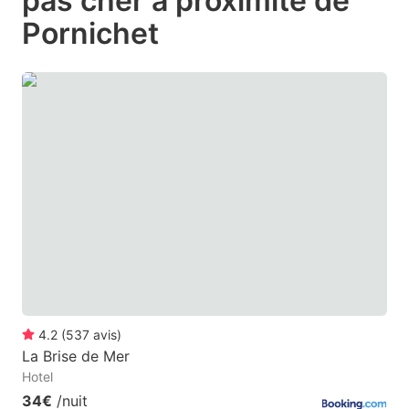
pas cher à proximité de
question
question
Pornichet
mark
mark
key
key
to
to
get
get
the
the
keyboard
keyboard
shortcuts
shortcuts
for
for
changing
changing
dates.
dates.
4.2
(
537
avis
)
La Brise de Mer
Hotel
34€
/nuit