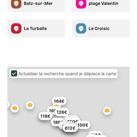
Batz-sur-Mer
plage Valentin
La Turballe
Le Croisic
Actualiser la recherche quand je déplace la carte
164€
165€
126€
71€
119€
150€
150€
150€
189€
68€
150€
94€
163€
103€
94€
623€
612€
415€