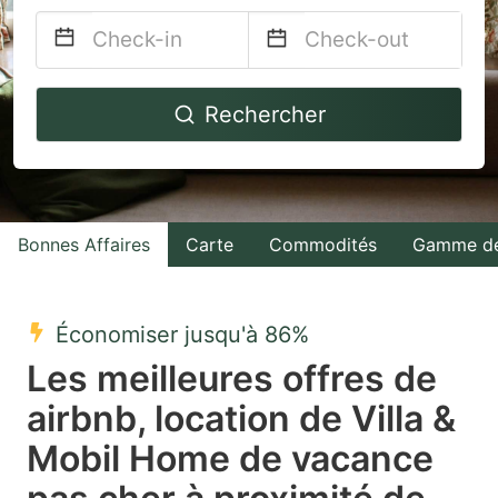
Navigate
Navigate
Rechercher
forward
backward
to
to
interact
interact
with
with
Bonnes Affaires
Carte
Commodités
Gamme de
the
the
calendar
calendar
and
and
Économiser jusqu'à 86%
select
select
Les meilleures offres de
a
a
airbnb, location de Villa &
date.
date.
Mobil Home de vacance
Press
Press
the
the