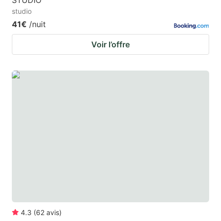
STUDIO
studio
41€
/nuit
Voir l’offre
4.3
(
62
avis
)