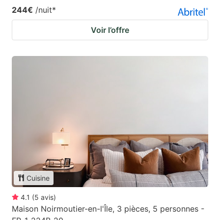
244€
/nuit
*
Voir l’offre
Cuisine
4.1
(
5
avis
)
Maison Noirmoutier-en-l'Île, 3 pièces, 5 personnes -