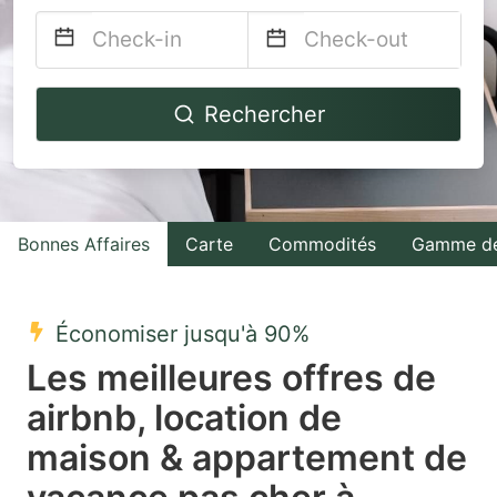
Navigate
Navigate
Rechercher
forward
backward
to
to
interact
interact
with
with
Bonnes Affaires
Carte
Commodités
Gamme de
the
the
calendar
calendar
and
and
Économiser jusqu'à 90%
select
select
Les meilleures offres de
a
a
airbnb, location de
date.
date.
maison & appartement de
Press
Press
the
the