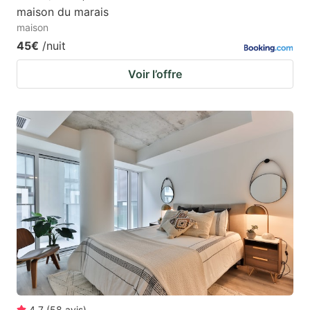
maison du marais
maison
45€
/nuit
Voir l’offre
4.7
(
58
avis
)