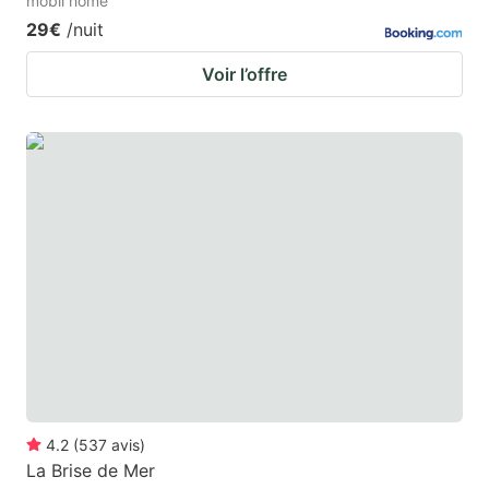
mobil home
29€
/nuit
Voir l’offre
4.2
(
537
avis
)
La Brise de Mer