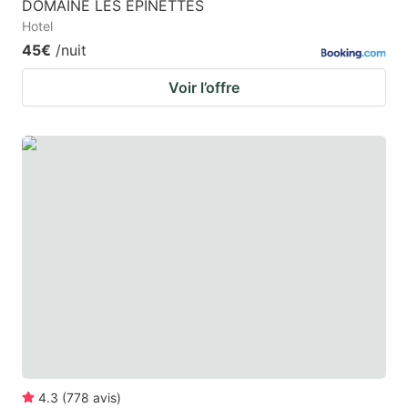
DOMAINE LES EPINETTES
Hotel
45€
/nuit
Voir l’offre
4.3
(
778
avis
)