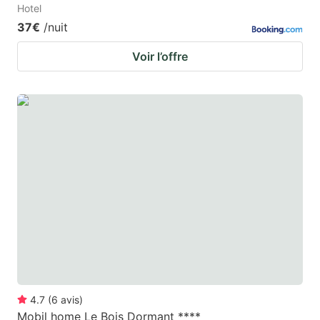
Hotel
37€
/nuit
Voir l’offre
4.7
(
6
avis
)
Mobil home Le Bois Dormant ****