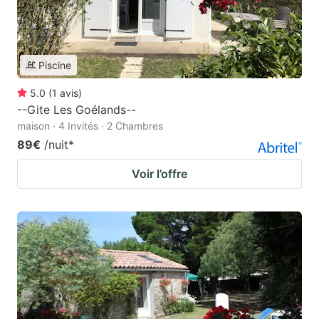
Piscine
5.0
(
1
avis
)
--Gite Les Goélands--
maison · 4 Invités · 2 Chambres
89€
/nuit
*
Voir l’offre