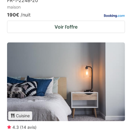
FR-1-224B-20
maison
190€
/nuit
Voir l’offre
Cuisine
4.3
(
14
avis
)