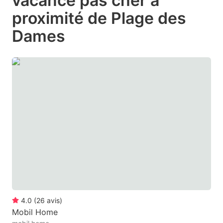
vacance pas cher à
question
question
proximité de Plage des
mark
mark
Dames
key
key
to
to
get
get
the
the
keyboard
keyboard
shortcuts
shortcuts
for
for
changing
changing
dates.
dates.
4.0
(
26
avis
)
Mobil Home