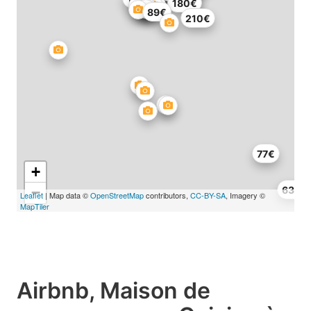
180€
95€
85€
89€
210€
77€
+
−
63€
Leaflet
| Map data ©
OpenStreetMap
contributors,
CC-BY-SA
, Imagery ©
MapTiler
Airbnb, Maison de