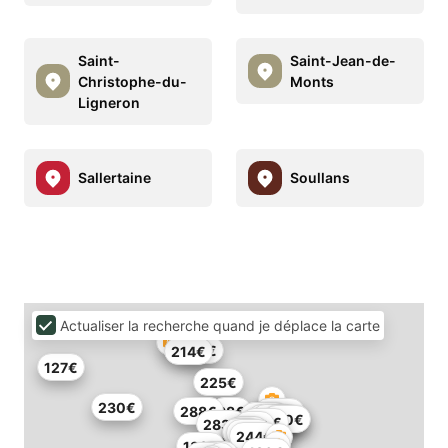
Saint-
Saint-Jean-de-
Christophe-du-
Monts
Ligneron
Sallertaine
Soullans
Actualiser la recherche quand je déplace la carte
199€
214€
127€
225€
230€
288€
98€
422€
199€
190€
195€
294€
175€
170€
126€
283€
37€
60€
73€
99€
118€
244€
133€