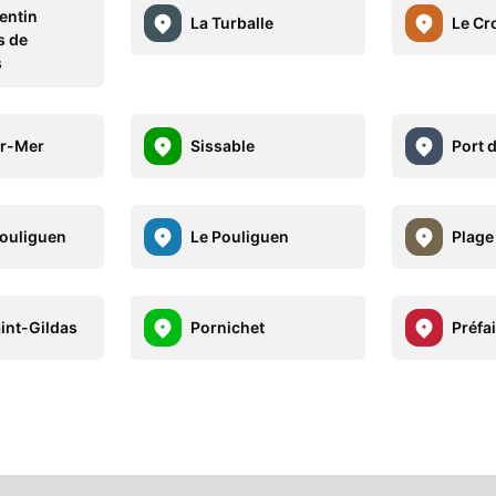
entin
La Turballe
Le Cr
s de
s
ur-Mer
Sissable
Port 
Pouliguen
Le Pouliguen
Plage
aint-Gildas
Pornichet
Préfai