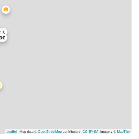
€
8€
€
3€
Leaflet
| Map data ©
OpenStreetMap
contributors,
CC-BY-SA
, Imagery ©
MapTiler