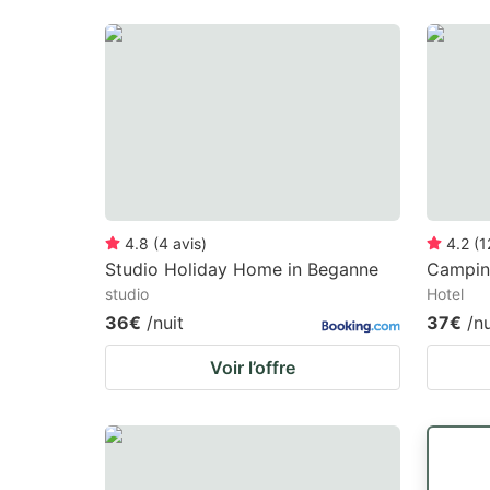
4.8
(
4
avis
)
4.2
(
1
Studio Holiday Home in Beganne
Campin
studio
Hotel
36€
/nuit
37€
/nu
Voir l’offre