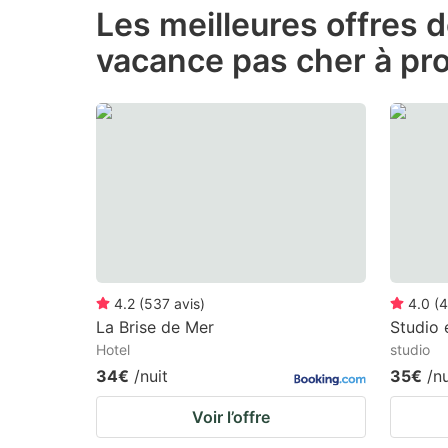
Les meilleures offres 
the
th
vacance pas cher à pr
question
qu
mark
m
key
k
to
to
get
ge
the
th
keyboard
k
shortcuts
sh
for
fo
4.2
(
537
avis
)
4.0
(
4
changing
c
La Brise de Mer
Studio 
Hotel
studio
dates.
da
34€
/nuit
35€
/nu
Voir l’offre