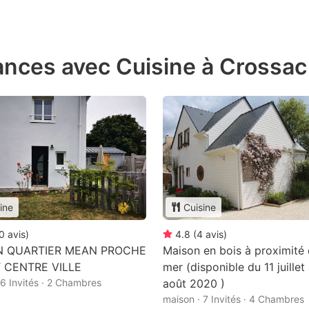
ances avec Cuisine à Crossac
ine
Cuisine
0
avis
)
4.8
(
4
avis
)
N QUARTIER MEAN PROCHE
Maison en bois à proximité 
 CENTRE VILLE
mer (disponible du 11 juillet
 6 Invités · 2 Chambres
août 2020 )
maison · 7 Invités · 4 Chambres