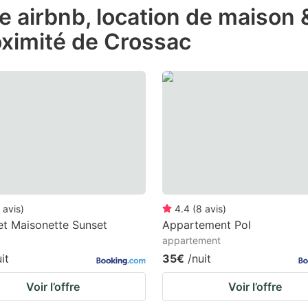
de airbnb, location de maison
e
oximité de Crossac
estion
ark
ey
t
e
eyboard
ortcuts
r
avis
)
4.4
(
8
avis
)
hanging
et Maisonette Sunset
Appartement Pol
appartement
tes.
it
35€
/nuit
Voir l’offre
Voir l’offre