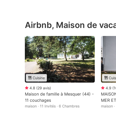
Airbnb, Maison de vac
Cuisine
Cuis
4.8
(
29
avis
)
4.9
(
1
Maison de famille à Mesquer (44) -
MAISO
11 couchages
MER ET
maison · 11 Invités · 6 Chambres
maison ·