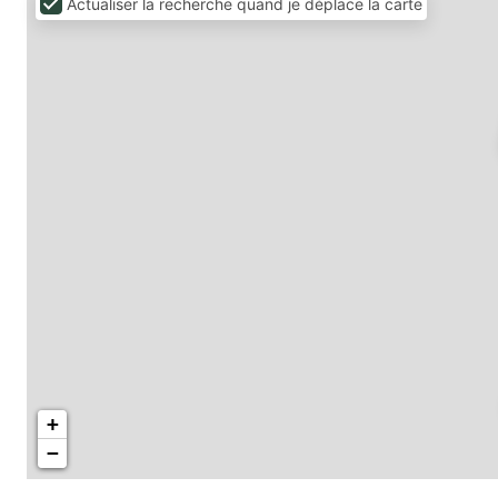
Actualiser la recherche quand je déplace la carte
+
−