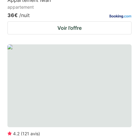
Appartement Iwan
appartement
36€
/nuit
Voir l’offre
4.2
(
121
avis
)