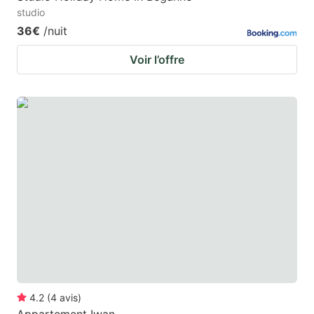
studio
36€
/nuit
Voir l’offre
4.2
(
4
avis
)