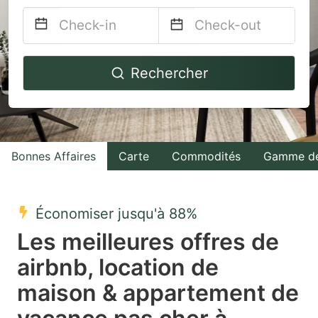
Navigate
Navigate
Rechercher
forward
backward
to
to
interact
interact
with
with
Bonnes Affaires
Carte
Commodités
Gamme de
the
the
calendar
calendar
and
and
Économiser jusqu'à 88%
select
select
Les meilleures offres de
a
a
airbnb, location de
date.
date.
maison & appartement de
Press
Press
the
the