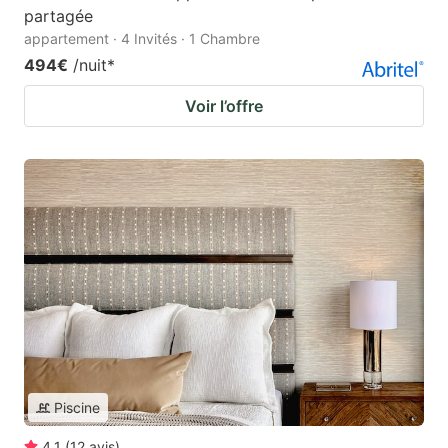
partagée
appartement · 4 Invités · 1 Chambre
494€
/nuit
*
Voir l’offre
Piscine
4.1
(
12
avis
)