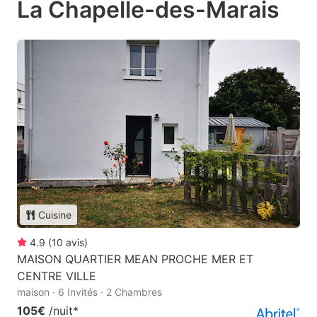
La Chapelle-des-Marais
Cuisine
4.9
(
10
avis
)
MAISON QUARTIER MEAN PROCHE MER ET
CENTRE VILLE
maison · 6 Invités · 2 Chambres
105€
/nuit
*