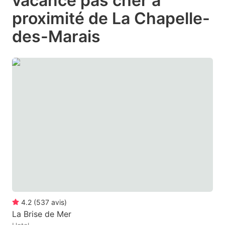
vacance pas cher à
question
question
proximité de La Chapelle-
mark
mark
des-Marais
key
key
to
to
get
get
the
the
keyboard
keyboard
shortcuts
shortcuts
for
for
changing
changing
dates.
dates.
4.2
(
537
avis
)
La Brise de Mer