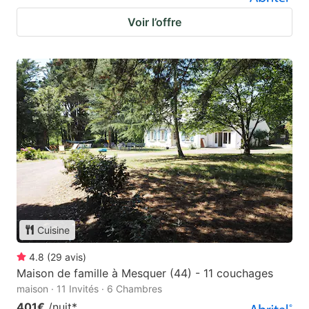
Voir l’offre
Cuisine
4.8
(
29
avis
)
Maison de famille à Mesquer (44) - 11 couchages
maison · 11 Invités · 6 Chambres
401€
/nuit
*