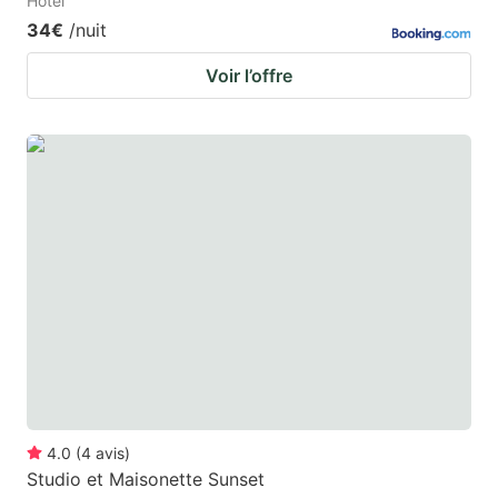
Hotel
34€
/nuit
Voir l’offre
4.0
(
4
avis
)
Studio et Maisonette Sunset