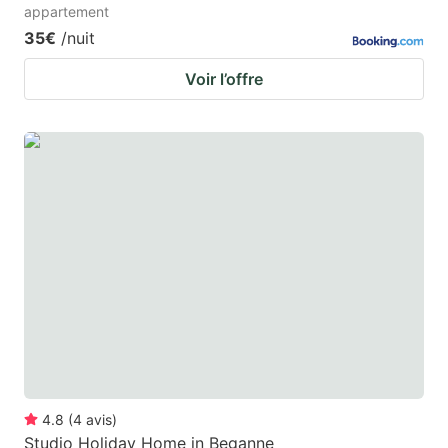
appartement
35€
/nuit
Voir l’offre
4.8
(
4
avis
)
Studio Holiday Home in Beganne