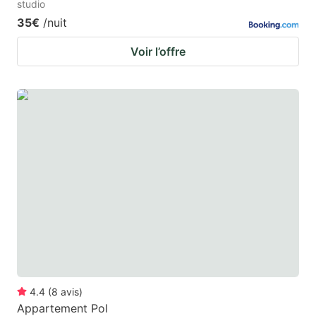
studio
35€
/nuit
Voir l’offre
4.4
(
8
avis
)
Appartement Pol