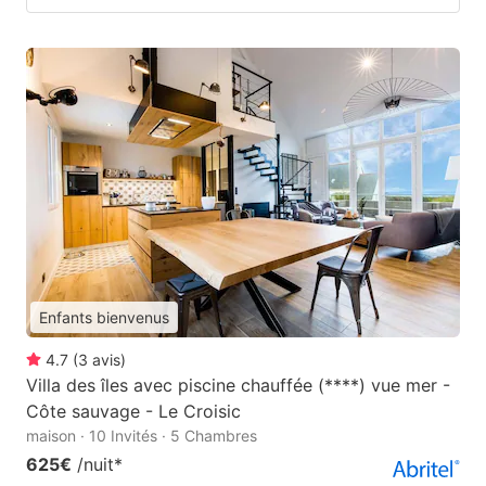
Enfants bienvenus
4.7
(
3
avis
)
Villa des îles avec piscine chauffée (****) vue mer -
Côte sauvage - Le Croisic
maison · 10 Invités · 5 Chambres
625€
/nuit
*