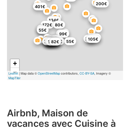
200€
401€
134€
172€
80€
55€
72€
99€
209€
69€
26€
74€
105€
102€
111€
123€
113€
123€
144€
48€
73€
331€
51€
119€
94€
55€
123€
82€
+
−
Leaflet
| Map data ©
OpenStreetMap
contributors,
CC-BY-SA
, Imagery ©
MapTiler
Airbnb, Maison de
vacances avec Cuisine à