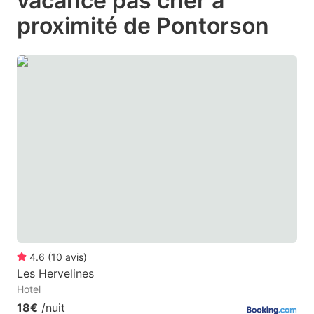
vacance pas cher à
question
question
proximité de Pontorson
mark
mark
key
key
to
to
get
get
the
the
keyboard
keyboard
shortcuts
shortcuts
for
for
changing
changing
dates.
dates.
4.6
(
10
avis
)
Les Hervelines
Hotel
18€
/nuit