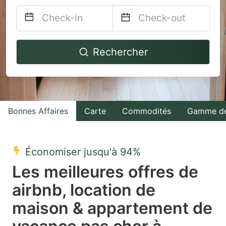
Navigate
Navigate
Rechercher
forward
backward
to
to
interact
interact
with
with
Bonnes Affaires
Carte
Commodités
Gamme de
the
the
calendar
calendar
and
and
Économiser jusqu'à 94%
select
select
Les meilleures offres de
a
a
airbnb, location de
date.
date.
maison & appartement de
Press
Press
the
the