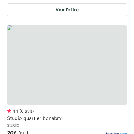
Voir l’offre
4.1
(
6
avis
)
Studio quartier bonabry
studio
26€
/nuit