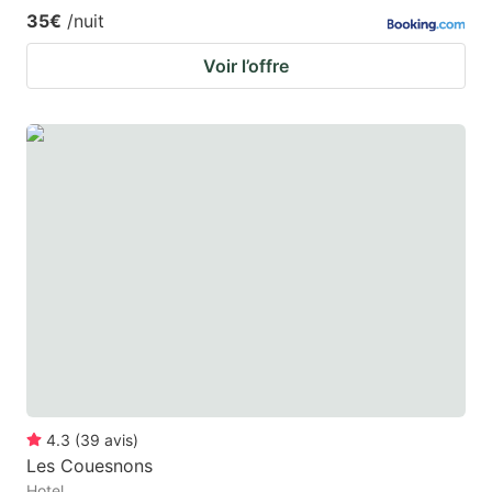
35€
/nuit
Voir l’offre
4.3
(
39
avis
)
Les Couesnons
Hotel