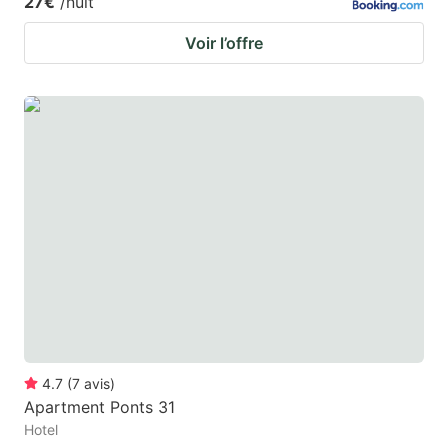
27€
/nuit
Voir l’offre
4.7
(
7
avis
)
Apartment Ponts 31
Hotel