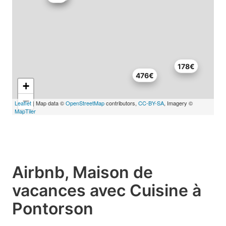
178€
476€
+
−
Leaflet
| Map data ©
OpenStreetMap
contributors,
CC-BY-SA
, Imagery ©
MapTiler
Airbnb, Maison de
vacances avec Cuisine à
Pontorson