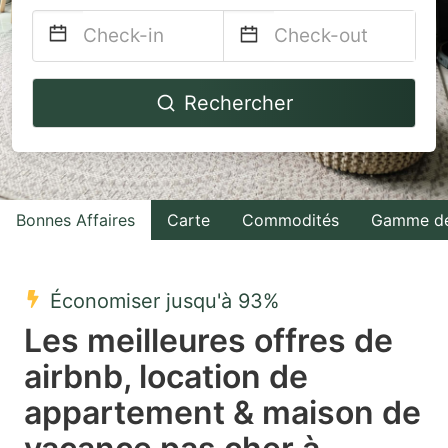
Navigate
Navigate
Rechercher
forward
backward
to
to
interact
interact
with
with
Bonnes Affaires
Carte
Commodités
Gamme de
the
the
calendar
calendar
and
and
Économiser jusqu'à 93%
select
select
Les meilleures offres de
a
a
airbnb, location de
date.
date.
appartement & maison de
Press
Press
the
the