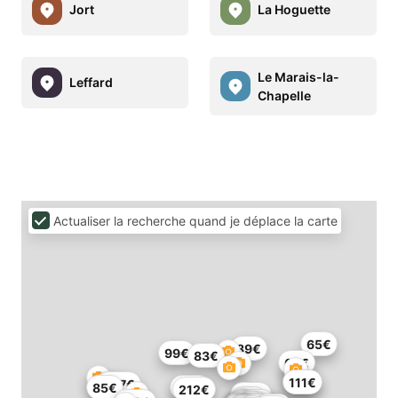
Jort
La Hoguette
Le Marais-la-
Leffard
Chapelle
Actualiser la recherche quand je déplace la carte
65€
89€
99€
83€
62€
98€
111€
85€
207€
85€
118€
212€
118€