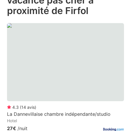
vacance pas cher à
question
question
proximité de Firfol
mark
mark
key
key
to
to
get
get
the
the
keyboard
keyboard
shortcuts
shortcuts
for
for
changing
changing
dates.
dates.
4.3
(
14
avis
)
La Dannevillaise chambre indépendante/studio
Hotel
27€
/nuit