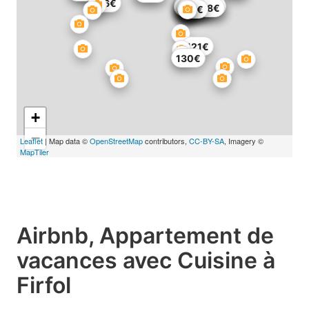
65€
176€
238€
92€
82€
73€
53€
105€
32€
68€
56€
73€
60€
38€
72€
121€
130€
+
−
Leaflet
| Map data ©
OpenStreetMap
contributors,
CC-BY-SA
, Imagery ©
MapTiler
Airbnb, Appartement de
vacances avec Cuisine à
Firfol