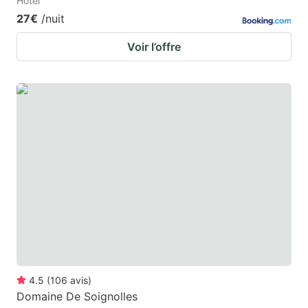
Hotel
27€
/nuit
Voir l’offre
4.5
(
106
avis
)
Domaine De Soignolles