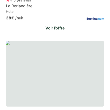
4.5
(
49
avis
)
La Berlandière
Hotel
38€
/nuit
Voir l’offre