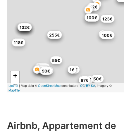
82€
132€
100€
123€
101€
132€
132€
132€
132€
255€
278€
100€
118€
55€
483€
92€
89€
55€
1€
115€
90€
+
50€
103€
87€
−
Leaflet
| Map data ©
OpenStreetMap
contributors,
CC-BY-SA
, Imagery ©
MapTiler
Airbnb, Appartement de