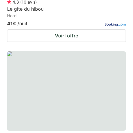
4.3
(
10
avis
)
Le gite du hibou
Hotel
41€
/nuit
Voir l’offre