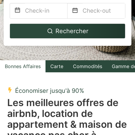
Navigate
Navigate
Rechercher
forward
backward
to
to
interact
interact
with
with
Bonnes Affaires
Carte
Commodités
Gamme de
the
the
calendar
calendar
and
and
Économiser jusqu'à 90%
select
select
Les meilleures offres de
a
a
airbnb, location de
date.
date.
appartement & maison de
Press
Press
the
the