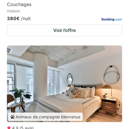
Couchages
maison
380€
/nuit
Voir l’offre
Animaux de compagnie bienvenus
4.9
(
5
avis
)