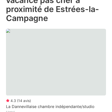
vacance pas cher à
question
question
proximité de Estrées-la-
mark
mark
Campagne
key
key
to
to
get
get
the
the
keyboard
keyboard
shortcuts
shortcuts
for
for
changing
changing
dates.
dates.
4.3
(
14
avis
)
La Dannevillaise chambre indépendante/studio