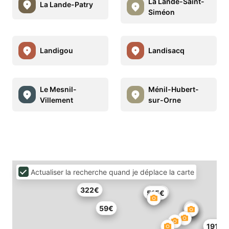
La Lande-Saint-
La Lande-Patry
Siméon
Landigou
Landisacq
Le Mesnil-
Ménil-Hubert-
Villement
sur-Orne
Actualiser la recherche quand je déplace la carte
322€
328€
515€
59€
255€
191€