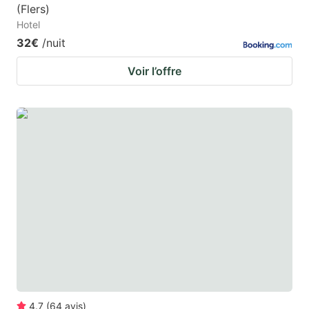
(Flers)
Hotel
32€
/nuit
Voir l’offre
4.7
(
64
avis
)