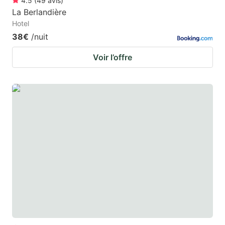
4.5
(
49
avis
)
La Berlandière
Hotel
38€
/nuit
Voir l’offre