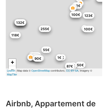
82€
132€
100€
123€
101€
132€
132€
132€
132€
255€
278€
100€
118€
55€
483€
92€
89€
55€
1€
115€
90€
+
50€
103€
87€
−
Leaflet
| Map data ©
OpenStreetMap
contributors,
CC-BY-SA
, Imagery ©
MapTiler
Airbnb, Appartement de