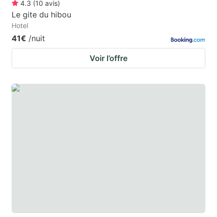
4.3
(
10
avis
)
Le gite du hibou
Hotel
41€
/nuit
Voir l’offre