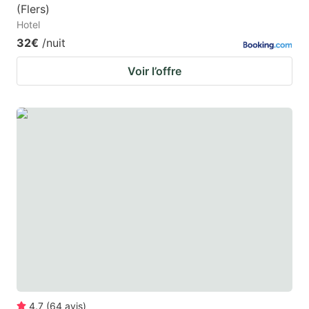
(Flers)
Hotel
32€
/nuit
Voir l’offre
4.7
(
64
avis
)