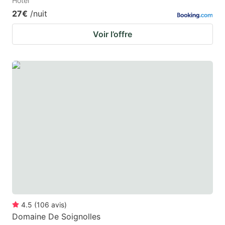
Hotel
27€
/nuit
Voir l’offre
4.5
(
106
avis
)
Domaine De Soignolles