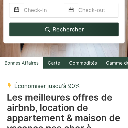
Navigate
Navigate
Rechercher
forward
backward
to
to
interact
interact
with
with
Bonnes Affaires
Carte
Commodités
Gamme de
the
the
calendar
calendar
and
and
Économiser jusqu'à 90%
select
select
Les meilleures offres de
a
a
airbnb, location de
date.
date.
appartement & maison de
Press
Press
the
the