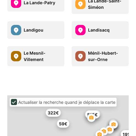
La Lande-Saint-
La Lande-Patry
Siméon
Landigou
Landisacq
Le Mesnil-
Ménil-Hubert-
Villement
sur-Orne
Actualiser la recherche quand je déplace la carte
322€
328€
515€
59€
255€
191€