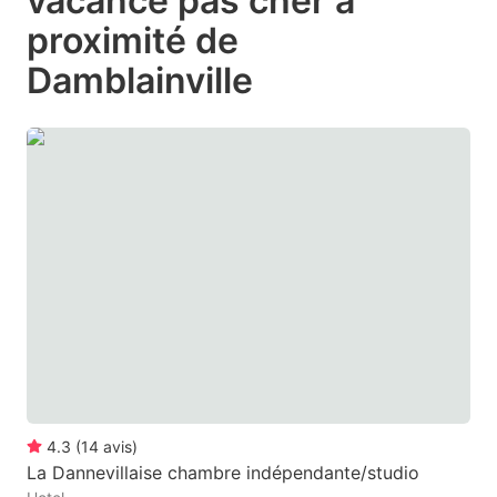
vacance pas cher à
question
question
proximité de
mark
mark
Damblainville
key
key
to
to
get
get
the
the
keyboard
keyboard
shortcuts
shortcuts
for
for
changing
changing
dates.
dates.
4.3
(
14
avis
)
La Dannevillaise chambre indépendante/studio