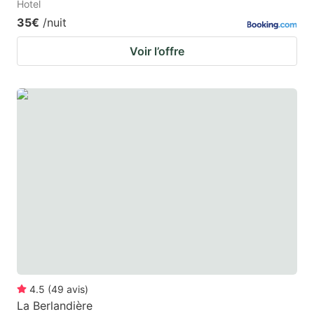
Hotel
35€
/nuit
Voir l’offre
4.5
(
49
avis
)
La Berlandière