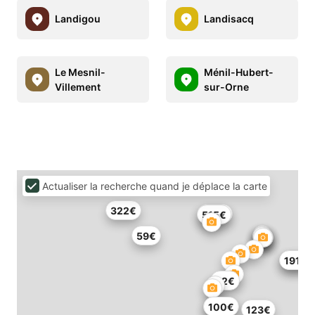
Landigou
Landisacq
Le Mesnil-
Ménil-Hubert-
Villement
sur-Orne
Actualiser la recherche quand je déplace la carte
322€
328€
515€
59€
255€
191€
82€
132€
100€
123€