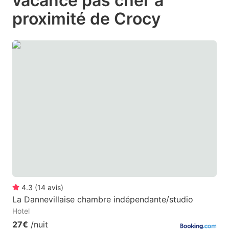
vacance pas cher à
question
question
proximité de Crocy
mark
mark
key
key
to
to
get
get
the
the
keyboard
keyboard
shortcuts
shortcuts
for
for
changing
changing
dates.
dates.
4.3
(
14
avis
)
La Dannevillaise chambre indépendante/studio
Hotel
27€
/nuit