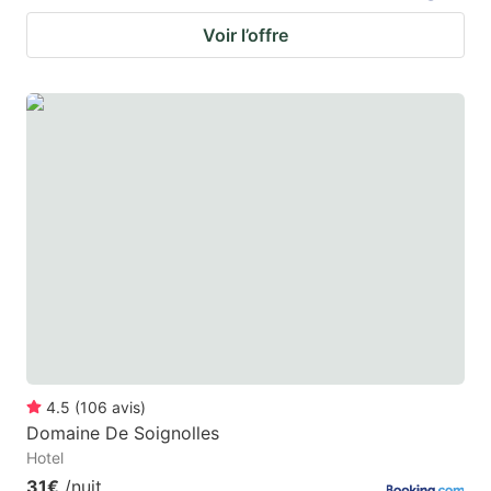
Voir l’offre
4.5
(
106
avis
)
Domaine De Soignolles
Hotel
31€
/nuit