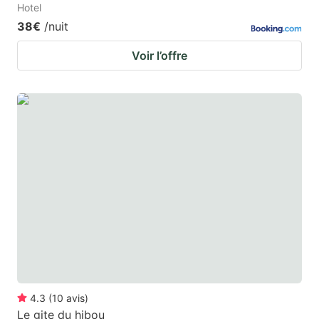
Hotel
38€
/nuit
Voir l’offre
4.3
(
10
avis
)
Le gite du hibou