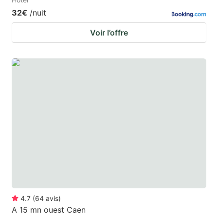
32€
/nuit
Voir l’offre
4.7
(
64
avis
)
A 15 mn ouest Caen