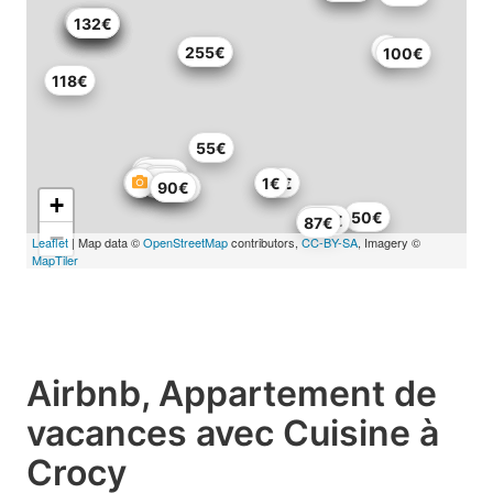
101€
132€
132€
132€
132€
255€
278€
100€
118€
55€
483€
92€
89€
55€
1€
115€
90€
+
50€
103€
87€
−
Leaflet
| Map data ©
OpenStreetMap
contributors,
CC-BY-SA
, Imagery ©
MapTiler
Airbnb, Appartement de
vacances avec Cuisine à
Crocy