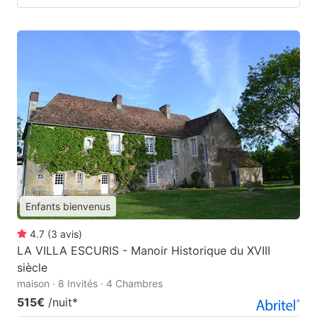
Enfants bienvenus
4.7
(
3
avis
)
LA VILLA ESCURIS - Manoir Historique du XVIII
siècle
maison · 8 Invités · 4 Chambres
515€
/nuit
*