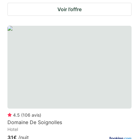
Voir l’offre
4.5
(
106
avis
)
Domaine De Soignolles
Hotel
31€
/nuit