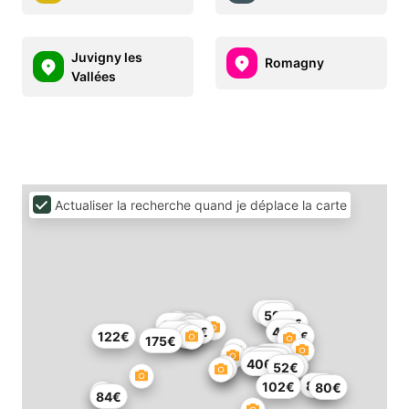
Juvigny les
Romagny
Vallées
Actualiser la recherche quand je déplace la carte
110€
59€
65€
85€
50€
93€
41€
60€
122€
61€
175€
117€
103€
279€
406€
52€
82€
102€
80€
84€