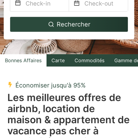
Navigate
Navigate
Rechercher
forward
backward
to
to
interact
interact
with
with
Bonnes Affaires
Carte
Commodités
Gamme de
the
the
calendar
calendar
and
and
Économiser jusqu'à 95%
select
select
Les meilleures offres de
a
a
airbnb, location de
date.
date.
maison & appartement de
Press
Press
the
the
vacance pas cher à
question
question