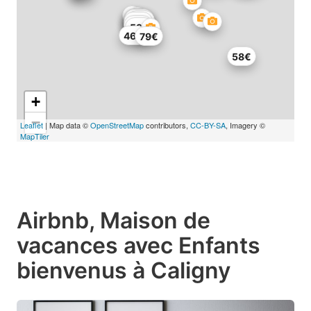
67€
85€
56€
67€
65€
32€
59€
46€
79€
58€
+
−
Leaflet
| Map data ©
OpenStreetMap
contributors,
CC-BY-SA
, Imagery ©
MapTiler
Airbnb, Maison de
vacances avec Enfants
bienvenus à Caligny