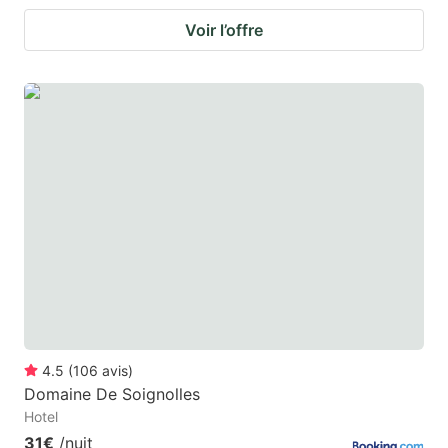
Voir l’offre
4.5
(
106
avis
)
Domaine De Soignolles
Hotel
31€
/nuit