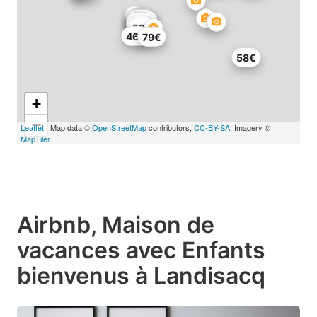
67€
85€
56€
67€
65€
32€
59€
46€
79€
58€
+
−
Leaflet
| Map data ©
OpenStreetMap
contributors,
CC-BY-SA
, Imagery ©
MapTiler
Airbnb, Maison de
vacances avec Enfants
bienvenus à Landisacq