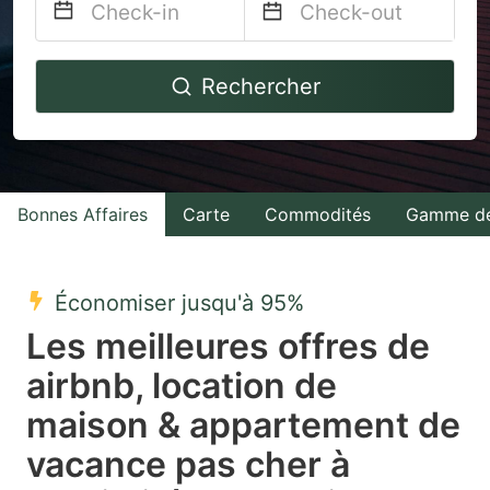
Navigate
Navigate
Rechercher
forward
backward
to
to
interact
interact
with
with
Bonnes Affaires
Carte
Commodités
Gamme de
the
the
calendar
calendar
and
and
Économiser jusqu'à 95%
select
select
Les meilleures offres de
a
a
airbnb, location de
date.
date.
maison & appartement de
Press
Press
the
the
vacance pas cher à
question
question