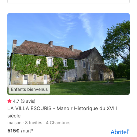
Enfants bienvenus
4.7
(
3
avis
)
LA VILLA ESCURIS - Manoir Historique du XVIII
siècle
maison · 8 Invités · 4 Chambres
515€
/nuit
*