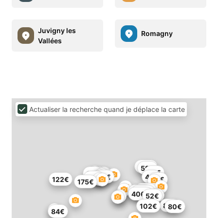
Juvigny les
Romagny
Vallées
Actualiser la recherche quand je déplace la carte
110€
59€
65€
85€
50€
93€
41€
60€
122€
61€
175€
117€
103€
279€
406€
52€
82€
102€
80€
84€