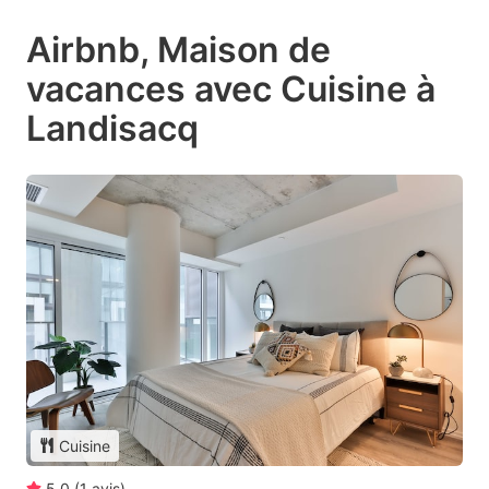
Airbnb, Maison de
vacances avec Cuisine à
Landisacq
Cuisine
5.0
(
1
avis
)