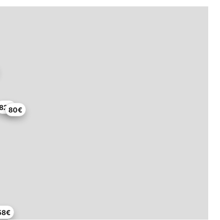
82€
80€
58€