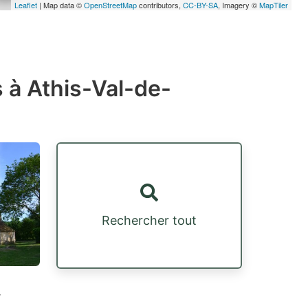
Leaflet
| Map data ©
OpenStreetMap
contributors,
CC-BY-SA
, Imagery ©
MapTiler
 à Athis-Val-de-
Rechercher tout
r