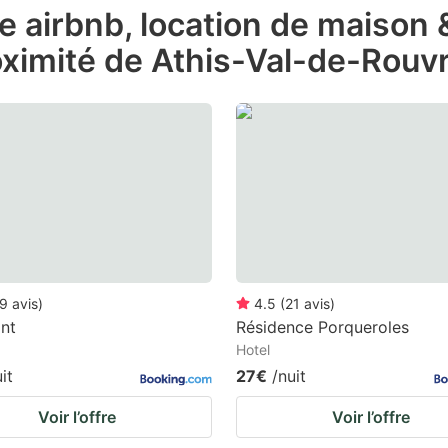
de airbnb, location de maison
e
oximité de Athis-Val-de-Rouv
estion
ark
ey
t
e
eyboard
ortcuts
r
9
avis
)
4.5
(
21
avis
)
hanging
nt
Résidence Porqueroles
Hotel
tes.
it
27€
/nuit
Voir l’offre
Voir l’offre