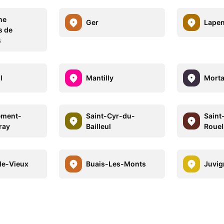
ne
Ger
Lapen
s de
s
l
Mantilly
Morta
ément-
Saint-Cyr-du-
Saint
ray
Bailleul
Rouel
le-Vieux
Buais-Les-Monts
Juvig