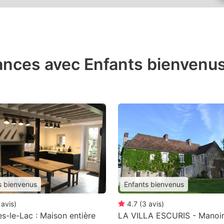
ances avec Enfants bienvenus
s bienvenus
Enfants bienvenus
avis
)
4.7
(
3
avis
)
s-le-Lac : Maison entière
LA VILLA ESCURIS - Manoi