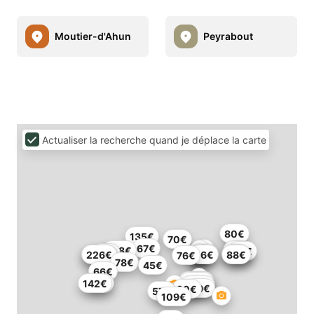
Moutier-d'Ahun
Peyrabout
Actualiser la recherche quand je déplace la carte
80€
135€
70€
67€
108€
62€
65€
59€
67€
72€
204€
226€
56€
88€
76€
78€
45€
66€
209€
150€
142€
46€
109€
99€
90€
57€
109€