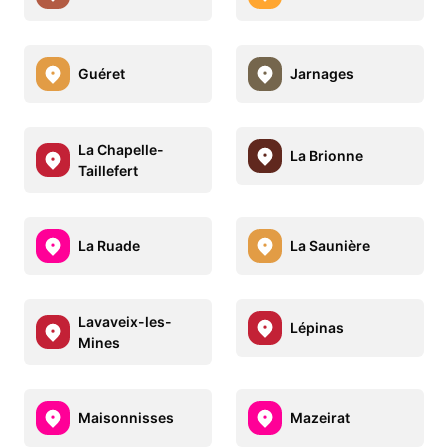
Guéret
Jarnages
La Chapelle-
La Brionne
Taillefert
La Ruade
La Saunière
Lavaveix-les-
Lépinas
Mines
Maisonnisses
Mazeirat