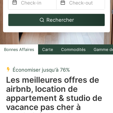
Navigate
Navigate
Rechercher
forward
backward
to
to
interact
interact
with
with
Bonnes Affaires
Carte
Commodités
Gamme de
the
the
calendar
calendar
and
and
Économiser jusqu'à 76%
select
select
Les meilleures offres de
a
a
airbnb, location de
date.
date.
appartement & studio de
Press
Press
the
the
vacance pas cher à
question
question