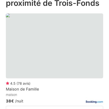
proximité de Trois-Fonds
mark
mark
key
key
to
to
get
get
the
the
keyboard
keyboard
shortcuts
shortcuts
for
for
changing
changing
dates.
dates.
4.5
(
78
avis
)
Maison de Famille
maison
38€
/nuit