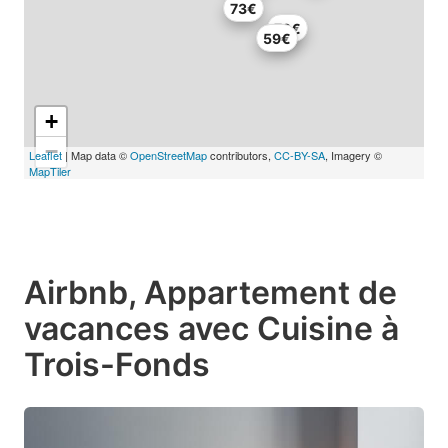
73€
79€
59€
+
−
Leaflet
| Map data ©
OpenStreetMap
contributors,
CC-BY-SA
, Imagery ©
MapTiler
Airbnb, Appartement de
vacances avec Cuisine à
Trois-Fonds