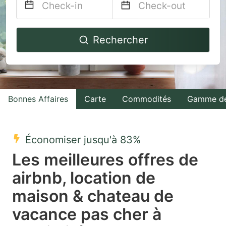
Navigate
Navigate
Rechercher
forward
backward
to
to
interact
interact
with
with
Bonnes Affaires
Carte
Commodités
Gamme de
the
the
calendar
calendar
and
and
Économiser jusqu'à 83%
select
select
Les meilleures offres de
a
a
airbnb, location de
date.
date.
maison & chateau de
Press
Press
the
the
vacance pas cher à
question
question