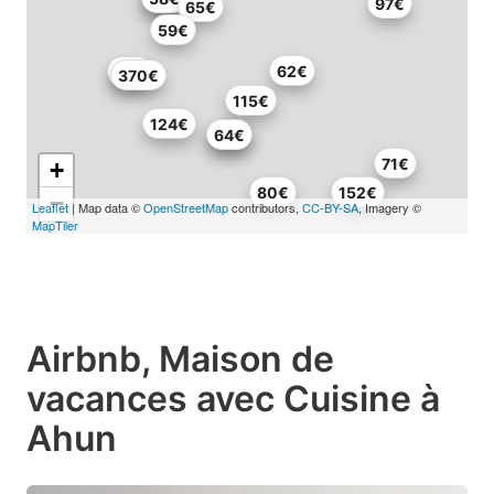
97€
65€
59€
62€
82€
370€
115€
124€
70€
64€
71€
+
80€
152€
−
Leaflet
| Map data ©
OpenStreetMap
contributors,
CC-BY-SA
, Imagery ©
MapTiler
Airbnb, Maison de
vacances avec Cuisine à
Ahun