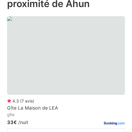
proximité de Ahun
mark
mark
key
key
to
to
get
get
the
the
keyboard
keyboard
shortcuts
shortcuts
for
for
changing
changing
dates.
dates.
4.3
(
7
avis
)
Gîte La Maison de LEA
gîte
33€
/nuit