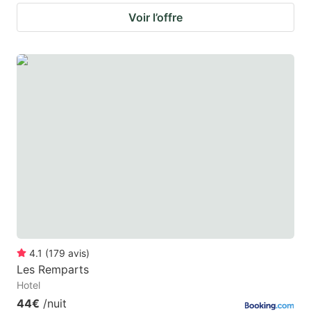
Voir l’offre
4.1
(
179
avis
)
Les Remparts
Hotel
44€
/nuit