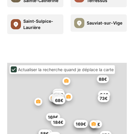
Sainte-Catherine
Terressus
Saint-Sulpice-
Sauviat-sur-Vige
Laurière
Actualiser la recherche quand je déplace la carte
88€
37€
50€
50€
64€
60€
52€
73€
47€
68€
169€
184€
89€
169€
50€
145€
58€