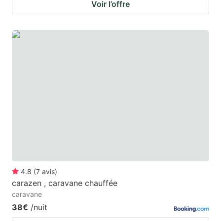
Voir l’offre
4.8
(
7
avis
)
carazen , caravane chauffée
caravane
38€
/nuit