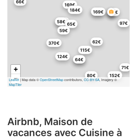
66€
169€
184€
89€
169€
50€
145€
58€
97€
65€
59€
62€
370€
115€
124€
70€
64€
71€
+
80€
152€
−
Leaflet
| Map data ©
OpenStreetMap
contributors,
CC-BY-SA
, Imagery ©
MapTiler
Airbnb, Maison de
vacances avec Cuisine à