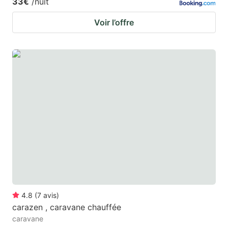
33€
/nuit
Voir l’offre
4.8
(
7
avis
)
carazen , caravane chauffée
caravane