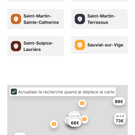
Saint-Martin-
Saint-Martin-
Sainte-Catherine
Terressus
Saint-Sulpice-
Sauviat-sur-Vige
Laurière
Actualiser la recherche quand je déplace la carte
88€
37€
50€
50€
64€
60€
52€
73€
47€
68€