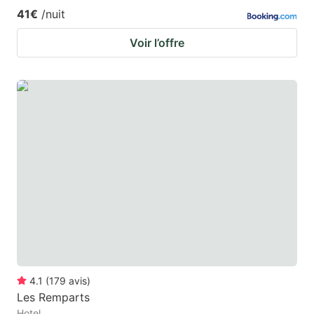
41€
/nuit
Voir l’offre
4.1
(
179
avis
)
Les Remparts
Hotel