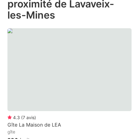
proximité de Lavaveix-
mark
mark
les-Mines
key
key
to
to
get
get
the
the
keyboard
keyboard
shortcuts
shortcuts
for
for
changing
changing
dates.
dates.
4.3
(
7
avis
)
Gîte La Maison de LEA
gîte