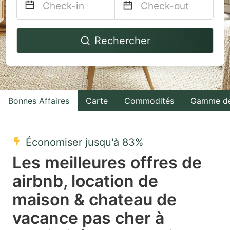
Navigate
Navigate
Rechercher
forward
backward
to
to
interact
interact
with
with
Bonnes Affaires
Carte
Commodités
Gamme de
the
the
calendar
calendar
and
and
Économiser jusqu'à 83%
select
select
Les meilleures offres de
a
a
airbnb, location de
date.
date.
maison & chateau de
Press
Press
the
the
vacance pas cher à
question
question