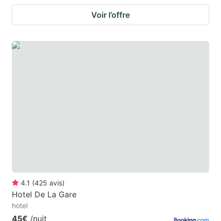
Voir l’offre
4.1
(
425
avis
)
Hotel De La Gare
hotel
45€
/nuit