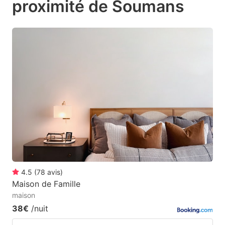
proximité de Soumans
mark
mark
key
key
to
to
get
get
the
the
keyboard
keyboard
shortcuts
shortcuts
for
for
changing
changing
dates.
dates.
4.5
(
78
avis
)
Maison de Famille
maison
38€
/nuit