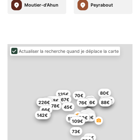
Moutier-d'Ahun
Peyrabout
Actualiser la recherche quand je déplace la carte
80€
135€
70€
67€
108€
62€
65€
59€
67€
72€
204€
226€
56€
88€
76€
78€
45€
66€
209€
150€
142€
46€
109€
99€
90€
57€
109€
73€
79€