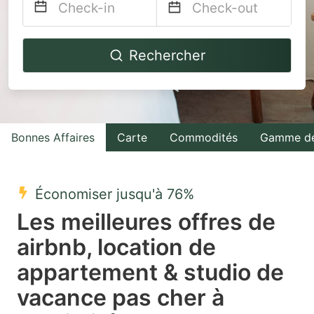
Navigate
Navigate
Rechercher
forward
backward
to
to
interact
interact
with
with
Bonnes Affaires
Carte
Commodités
Gamme de
the
the
calendar
calendar
and
and
Économiser jusqu'à 76%
select
select
Les meilleures offres de
a
a
airbnb, location de
date.
date.
appartement & studio de
Press
Press
the
the
vacance pas cher à
question
question