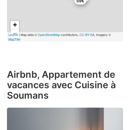
59€
+
−
Leaflet
| Map data ©
OpenStreetMap
contributors,
CC-BY-SA
, Imagery ©
MapTiler
Airbnb, Appartement de
vacances avec Cuisine à
Soumans