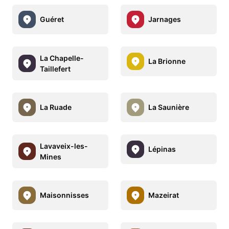
Guéret
Jarnages
La Chapelle-
La Brionne
Taillefert
La Ruade
La Saunière
Lavaveix-les-
Lépinas
Mines
Maisonnisses
Mazeirat